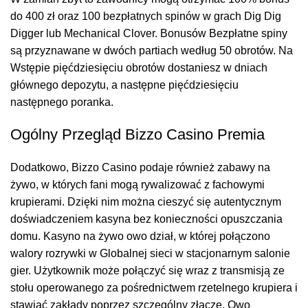
do 400 zł oraz 100 bezpłatnych spinów w grach Dig Dig
Digger lub Mechanical Clover. Bonusów Bezpłatne spiny
są przyznawane w dwóch partiach według 50 obrotów. Na
Wstępie pięćdziesięciu obrotów dostaniesz w dniach
głównego depozytu, a następne pięćdziesięciu
następnego poranka.
Ogólny Przegląd Bizzo Casino Premia
Dodatkowo, Bizzo Casino podaje również zabawy na
żywo, w których fani mogą rywalizować z fachowymi
krupierami. Dzięki nim można cieszyć się autentycznym
doświadczeniem kasyna bez konieczności opuszczania
domu. Kasyno na żywo owo dział, w której połączono
walory rozrywki w Globalnej sieci w stacjonarnym salonie
gier. Użytkownik może połączyć się wraz z transmisją ze
stołu operowanego za pośrednictwem rzetelnego krupiera i
stawiać zakłady poprzez szczególny złącze. Owo