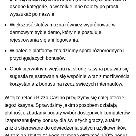
osobne kategorie, a wszelkie inne należy po prostu
wyszukać po nazwie.
Większość slotów można również wypróbować w
darmowym trybie demo, który nie postuluje
rejestrowania się ani logowania.
W palecie platformy znajdziemy sporo różnorodnych i
przyciągających bonusów.
Obok pierwotnym wejściu na stronę kasyna pojawia się
sugestia rejestrowania się wspólnie wraz z możliwością
korzystania z bonusu na rzecz świeżych internautów.
W tejże relacji Bizzo Casino przyjrzymy się całej ofercie
tegoż kasyna. Sprawdzimy jakim sposobem działają
płatności, zbadamy bogaty wybór dostępnych komputerów
i zaprezentujemy bonusy dla świeżych graczy, a także
zniżki skierowane do odwiedzenia stałych użytkowników.
W zamian zbyt to zawodnicy mogą otrzymać 100% bonus