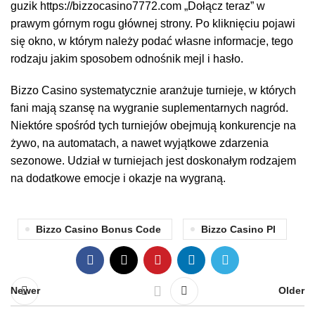
guzik
https://bizzocasino7772.com
„Dołącz teraz” w
prawym górnym rogu głównej strony. Po kliknięciu pojawi
się okno, w którym należy podać własne informacje, tego
rodzaju jakim sposobem odnośnik mejl i hasło.
Bizzo Casino systematycznie aranżuje turnieje, w których
fani mają szansę na wygranie suplementarnych nagród.
Niektóre spośród tych turniejów obejmują konkurencje na
żywo, na automatach, a nawet wyjątkowe zdarzenia
sezonowe. Udział w turniejach jest doskonałym rodzajem
na dodatkowe emocje i okazje na wygraną.
Bizzo Casino Bonus Code
Bizzo Casino Pl
Newer
Older