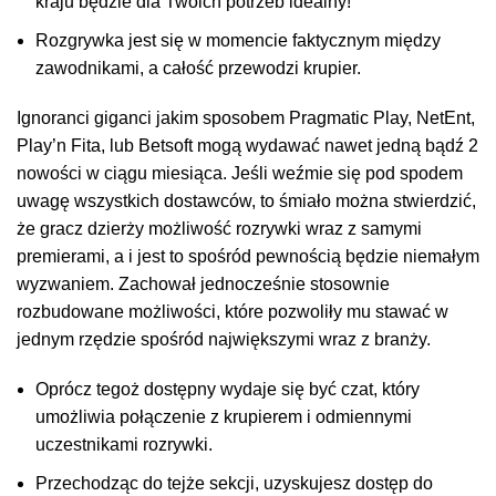
kraju będzie dla Twoich potrzeb idealny!
Rozgrywka jest się w momencie faktycznym między
zawodnikami, a całość przewodzi krupier.
Ignoranci giganci jakim sposobem Pragmatic Play, NetEnt,
Play’n Fita, lub Betsoft mogą wydawać nawet jedną bądź 2
nowości w ciągu miesiąca. Jeśli weźmie się pod spodem
uwagę wszystkich dostawców, to śmiało można stwierdzić,
że gracz dzierży możliwość rozrywki wraz z samymi
premierami, a i jest to spośród pewnością będzie niemałym
wyzwaniem. Zachował jednocześnie stosownie
rozbudowane możliwości, które pozwoliły mu stawać w
jednym rzędzie spośród największymi wraz z branży.
Oprócz tegoż dostępny wydaje się być czat, który
umożliwia połączenie z krupierem i odmiennymi
uczestnikami rozrywki.
Przechodząc do tejże sekcji, uzyskujesz dostęp do