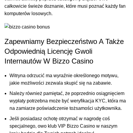
całkowicie świeże doznanie, które musi poznać każdy fan
komputerów losowych.
Zapewniamy Bezpieczeństwo A Także
Odpowiednią Licencję Gwoli
Internautów W Bizzo Casino
Witryna odrzucić ma wyraźnie określonego motywu,
jakie możliwości zezwala skupić się na zabawie.
Należy również pamiętać, że poprzednio osiągnięciem
wypłaty potrzebna może być weryfikacja KYC, która ma
na zamiarze poświadczenie tożsamości użytkownika.
Jeśli posiadasz ochotę otrzymać w nagrodę coś
specjalnego, owo klub VIP Bizzo Casino w naszym