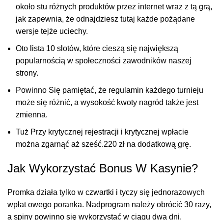
około stu różnych produktów przez internet wraz z tą grą,
jak zapewnia, że odnajdziesz tutaj każde pożądane
wersje tejże uciechy.
Oto lista 10 slotów, które cieszą się największą
popularnością w społeczności zawodników naszej
strony.
Powinno Się pamiętać, że regulamin każdego turnieju
może się różnić, a wysokość kwoty nagród także jest
zmienna.
Tuż Przy krytycznej rejestracji i krytycznej wpłacie
można zgarnąć aż sześć.220 zł na dodatkową grę.
Jak Wykorzystać Bonus W Kasynie?
Promka działa tylko w czwartki i tyczy się jednorazowych
wpłat owego poranka. Nadprogram należy obrócić 30 razy,
a spiny powinno się wykorzystać w ciągu dwa dni.