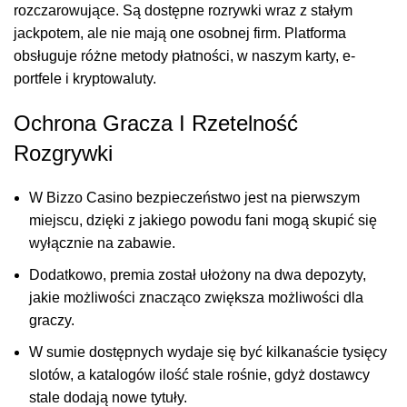
rozczarowujące. Są dostępne rozrywki wraz z stałym
jackpotem, ale nie mają one osobnej firm. Platforma
obsługuje różne metody płatności, w naszym karty, e-
portfele i kryptowaluty.
Ochrona Gracza I Rzetelność
Rozgrywki
W Bizzo Casino bezpieczeństwo jest na pierwszym
miejscu, dzięki z jakiego powodu fani mogą skupić się
wyłącznie na zabawie.
Dodatkowo, premia został ułożony na dwa depozyty,
jakie możliwości znacząco zwiększa możliwości dla
graczy.
W sumie dostępnych wydaje się być kilkanaście tysięcy
slotów, a katalogów ilość stale rośnie, gdyż dostawcy
stale dodają nowe tytuły.