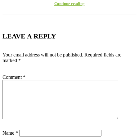
Continue reading
LEAVE A REPLY
Your email address will not be published.
Required fields are
marked
*
Comment
*
Name
*