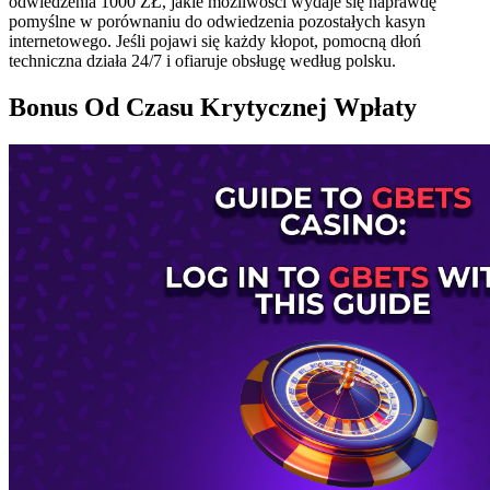
odwiedzenia 1000 ZŁ, jakie możliwości wydaje się naprawdę
pomyślne w porównaniu do odwiedzenia pozostałych kasyn
internetowego. Jeśli pojawi się każdy kłopot, pomocną dłoń
techniczna działa 24/7 i ofiaruje obsługę według polsku.
Bonus Od Czasu Krytycznej Wpłaty