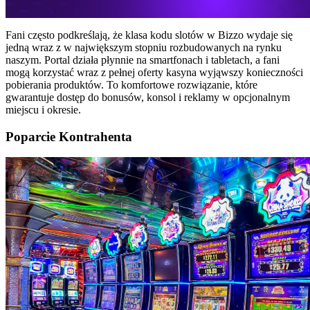
Fani często podkreślają, że klasa kodu slotów w Bizzo wydaje się
jedną wraz z w największym stopniu rozbudowanych na rynku
naszym. Portal działa płynnie na smartfonach i tabletach, a fani
mogą korzystać wraz z pełnej oferty kasyna wyjąwszy konieczności
pobierania produktów. To komfortowe rozwiązanie, które
gwarantuje dostęp do bonusów, konsol i reklamy w opcjonalnym
miejscu i okresie.
Poparcie Kontrahenta