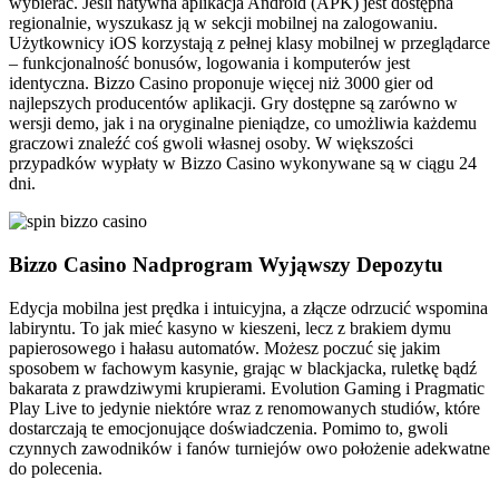
wybierać. Jeśli natywna aplikacja Android (APK) jest dostępna
regionalnie, wyszukasz ją w sekcji mobilnej na zalogowaniu.
Użytkownicy iOS korzystają z pełnej klasy mobilnej w przeglądarce
– funkcjonalność bonusów, logowania i komputerów jest
identyczna. Bizzo Casino proponuje więcej niż 3000 gier od
najlepszych producentów aplikacji. Gry dostępne są zarówno w
wersji demo, jak i na oryginalne pieniądze, co umożliwia każdemu
graczowi znaleźć coś gwoli własnej osoby. W większości
przypadków wypłaty w Bizzo Casino wykonywane są w ciągu 24
dni.
Bizzo Casino Nadprogram Wyjąwszy Depozytu
Edycja mobilna jest prędka i intuicyjna, a złącze odrzucić wspomina
labiryntu. To jak mieć kasyno w kieszeni, lecz z brakiem dymu
papierosowego i hałasu automatów. Możesz poczuć się jakim
sposobem w fachowym kasynie, grając w blackjacka, ruletkę bądź
bakarata z prawdziwymi krupierami. Evolution Gaming i Pragmatic
Play Live to jedynie niektóre wraz z renomowanych studiów, które
dostarczają te emocjonujące doświadczenia. Pomimo to, gwoli
czynnych zawodników i fanów turniejów owo położenie adekwatne
do polecenia.