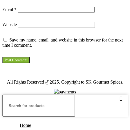
Email
*
Website
Save my name, email, and website in this browser for the next
time I comment.
All Rights Reserved @2025. Copyright to SK Gourmet Spices.
Home