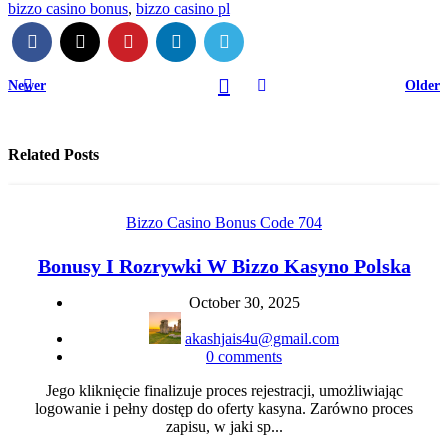
bizzo casino bonus
,
bizzo casino pl
Newer
Older
Related Posts
Bizzo Casino Bonus Code 704
Bonusy I Rozrywki W Bizzo Kasyno Polska
October 30, 2025
akashjais4u@gmail.com
0
comments
Jego kliknięcie finalizuje proces rejestracji, umożliwiając
logowanie i pełny dostęp do oferty kasyna. Zarówno proces
zapisu, w jaki sp...