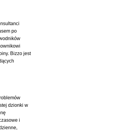
nsultanci
nusem po
zawodników
tkownikowi
iny. Bizzo jest
odących
 problemów
tej dzionki w
onę
 czasowe i
dzienne,