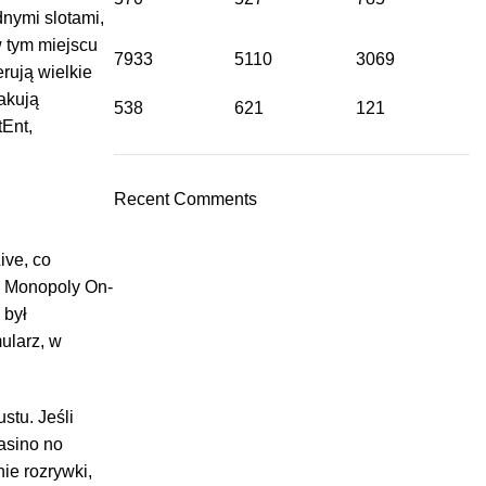
th benefits and delicious
delicious meals. Perfect for
without artificial additives, making it
without artificial additive
nymi slotami,
or. Ideal for creating hearty
health-conscious individuals
the perfect choice for all your
the perfect choice for all
w tym miejscu
7933
5110
3069
s that satisfy your taste and
seeking premium quality and
culinary needs.
culinary needs.
rują wielkie
ary needs.
natural flavor.
akują
538
621
121
Ent,
Recent Comments
ive, co
dź Monopoly On-
 był
mularz, w
stu. Jeśli
asino no
ie rozrywki,