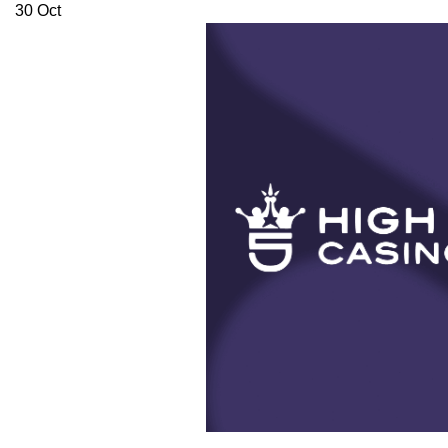
30
Oct
SK Gourmet Spices Makhana
SK Gourmet Spices Chana Dal
,
,
Enjoy the good
you get a tasty and nutritious
perfect for everyday cooking or
SK Gourmet S
SK Gourmet Spices Coriander
SK Gourmet 
snack that’s perfect for any
special occasions. It’s a
ideal for health
Powder
offers rich flavor and
Powder
offer