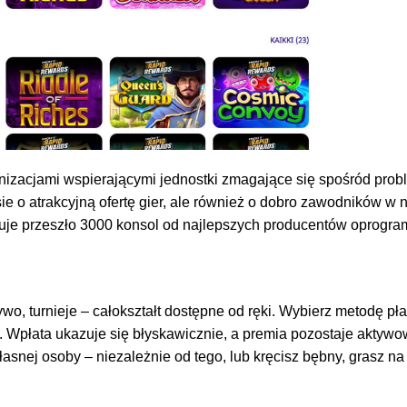
nizacjami wspierającymi jednostki zmagające się spośród pro
ie o atrakcyjną ofertę gier, ale również o dobro zawodników w 
nuje przeszło 3000 konsol od najlepszych producentów oprogr
, turnieje – całokształt dostępne od ręki. Wybierz metodę pła
i. Wpłata ukazuje się błyskawicznie, a premia pozostaje aktyw
snej osoby – niezależnie od tego, lub kręcisz bębny, grasz na