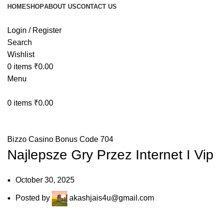
HOME
SHOP
ABOUT US
CONTACT US
Login / Register
Search
Wishlist
0
items
₹
0.00
Menu
0
items
₹
0.00
Blog
Bizzo Casino Bonus Code 704
Najlepsze Gry Przez Internet I Vi
October 30, 2025
Posted by
akashjais4u@gmail.com