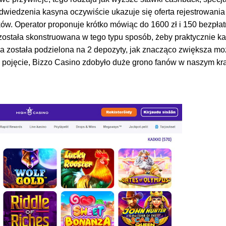
wiedzenia kasyna oczywiście ukazuje się oferta rejestrowania 
ów. Operator proponuje krótko mówiąc do 1600 zł i 150 bezpła
została skonstruowana w tego typu sposób, żeby praktycznie k
 została podzielona na 2 depozyty, jak znacząco zwiększa mo
ojęcie, Bizzo Casino zdobyło duże grono fanów w naszym kra