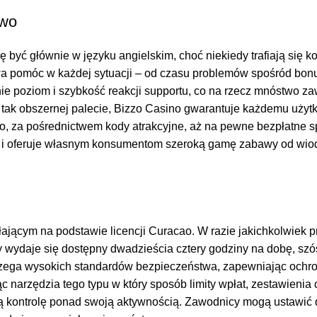
ywo
yć głównie w języku angielskim, choć niekiedy trafiają się ko
owa pomóc w każdej sytuacji – od czasu problemów spośród bo
nie poziom i szybkość reakcji supportu, co na rzecz mnóstwo 
i tak obszernej palecie, Bizzo Casino gwarantuje każdemu uży
o, za pośrednictwem kody atrakcyjne, aż na pewne bezpłatne sp
cao i oferuje własnym konsumentom szeroką gamę zabawy od wi
łającym na podstawie licencji Curacao. W razie jakichkolwiek
wydaje się dostępny dwadzieścia cztery godziny na dobę, szós
strzega wysokich standardów bezpieczeństwa, zapewniając ochr
 narzędzia tego typu w który sposób limity wpłat, zestawienia
ą kontrolę ponad swoją aktywnością. Zawodnicy mogą ustawić 