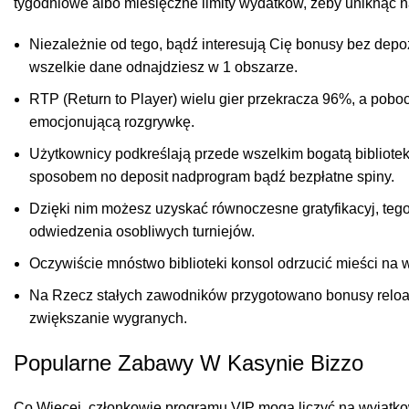
tygodniowe albo miesięczne limity wydatków, żeby uniknąć
Niezależnie od tego, bądź interesują Cię bonusy bez depoz
wszelkie dane odnajdziesz w 1 obszarze.
RTP (Return to Player) wielu gier przekracza 96%, a pobo
emocjonującą rozgrywkę.
Użytkownicy podkreślają przede wszelkim bogatą bibliotek
sposobem no deposit nadprogram bądź bezpłatne spiny.
Dzięki nim możesz uzyskać równoczesne gratyfikacyj, teg
odwiedzenia osobliwych turniejów.
Oczywiście mnóstwo biblioteki konsol odrzucić mieści na 
Na Rzecz stałych zawodników przygotowano bonusy reload,
zwiększanie wygranych.
Popularne Zabawy W Kasynie Bizzo
Co Więcej, członkowie programu VIP mogą liczyć na wyjątkow