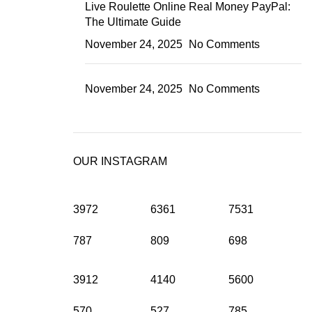
Live Roulette Online Real Money PayPal:
The Ultimate Guide
November 24, 2025
No Comments
November 24, 2025
No Comments
OUR INSTAGRAM
3972
6361
7531
787
809
698
Gourmet Spices Soyabean
SK Gourmet Spices Toor Da
3912
4140
5600
nks
, a nutritious and versatile
part of your daily diet for
SK Gourmet Spices Red Chilli
SK Gourmet Spices Red
edient that delivers both
wholesome, nutritious, and
Powder
offers authentic flavor
Powder
offers authentic 
570
527
785