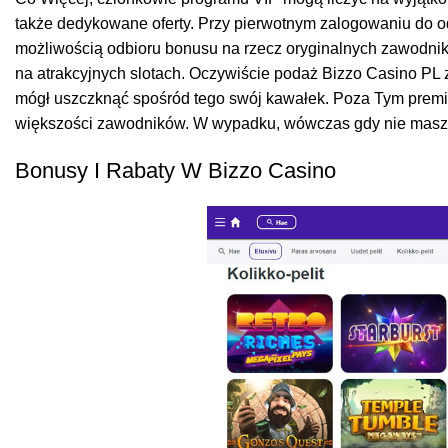
także dedykowane oferty. Przy pierwotnym zalogowaniu do od
możliwością odbioru bonusu na rzecz oryginalnych zawodnik
na atrakcyjnych slotach. Oczywiście podaż Bizzo Casino PL 
mógł uszczknąć spośród tego swój kawałek. Poza Tym premia
większości zawodników. W wypadku, wówczas gdy nie masz p
Bonusy I Rabaty W Bizzo Casino