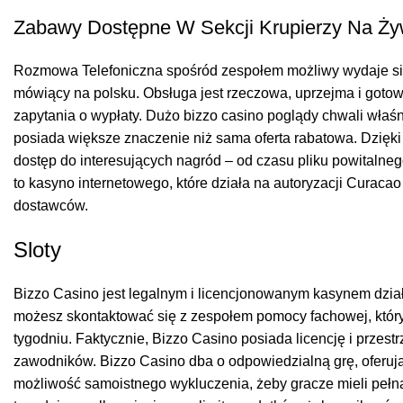
Zabawy Dostępne W Sekcji Krupierzy Na Ż
Rozmowa Telefoniczna spośród zespołem możliwy wydaje się b
mówiący na polsku. Obsługa jest rzeczowa, uprzejma i got
zapytania o wypłaty. Dużo bizzo casino poglądy chwali właś
posiada większe znaczenie niż sama oferta rabatowa. Dzięk
dostęp do interesujących nagród – od czasu pliku powitalneg
to kasyno internetowego, które działa na autoryzacji Cura
dostawców.
Sloty
Bizzo Casino jest legalnym i licencjonowanym kasynem dzia
możesz skontaktować się z zespołem pomocy fachowej, który 
tygodniu. Faktycznie, Bizzo Casino posiada licencję i prze
zawodników. Bizzo Casino dba o odpowiedzialną grę, oferując
możliwość samoistnego wykluczenia, żeby gracze mieli pełn