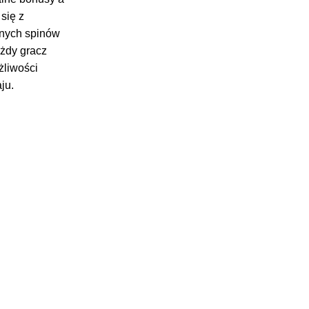
się z
tnych spinów
ażdy gracz
żliwości
ju.