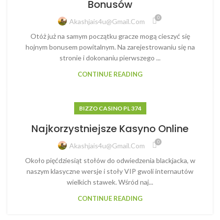
Bonusów
0
Akashjais4u@gmail.com
Otóż już na samym początku gracze mogą cieszyć się
hojnym bonusem powitalnym. Na zarejestrowaniu się na
stronie i dokonaniu pierwszego ...
CONTINUE READING
BIZZO CASINO PL 374
Najkorzystniejsze Kasyno Online
0
Akashjais4u@gmail.com
Około pięćdziesiąt stołów do odwiedzenia blackjacka, w
naszym klasyczne wersje i stoły VIP gwoli internautów
wielkich stawek. Wśród naj...
CONTINUE READING