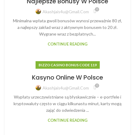
Najlepsze Bonusy W Polsce
0
Akashjais4u@gmail.com
Minimalna wpłata gwoli bonusów wynosi przeważnie 80 zł,
a najlepszy zakład wraz z aktywnym bonusem to 20 zł.
Wygrane wraz z bezpłatnych...
CONTINUE READING
BIZZO CASINO BONUS CODE 119
Kasyno Online W Polsce
0
Akashjais4u@gmail.com
Wypłaty urzeczywistniane są błyskawicznie – e-portfele i
kryptowaluty często w ciągu kilkunastu minut, karty mogą
zająć do odwiedzenia ...
CONTINUE READING