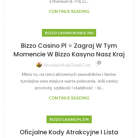
Ethereum (ETH), Li...
CONTINUE READING
BIZZO CASINO BONUS 740
Bizzo Casino Pl ⭐ Zagraj W Tym
Momencie W Bizzo Kasyno Nasz Kraj
0
Akashjais4u@gmail.com
Mimo to, na rzecz aktywnych zawodników i fanów
turniejów owo miejsce warte polecenia. Jeśli cenisz
prostotę, szybkość i stabilność – bi...
CONTINUE READING
BIZZO CASINO PL 374
Oficjalne Kody Atrakcyjne I Lista