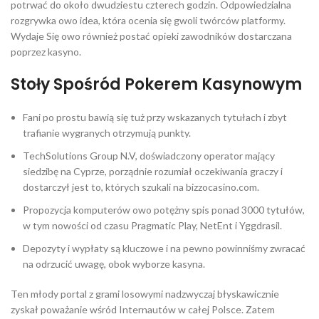
potrwać do około dwudziestu czterech godzin. Odpowiedzialna
rozgrywka owo idea, która ocenia się gwoli twórców platformy.
Wydaje Się owo również postać opieki zawodników dostarczana
poprzez kasyno.
Stoły Spośród Pokerem Kasynowym
Fani po prostu bawią się tuż przy wskazanych tytułach i zbyt
trafianie wygranych otrzymują punkty.
TechSolutions Group N.V, doświadczony operator mający
siedzibę na Cyprze, porządnie rozumiał oczekiwania graczy i
dostarczył jest to, których szukali na bizzocasino.com.
Propozycja komputerów owo potężny spis ponad 3000 tytułów,
w tym nowości od czasu Pragmatic Play, NetEnt i Yggdrasil.
Depozyty i wypłaty są kluczowe i na pewno powinniśmy zwracać
na odrzucić uwagę, obok wyborze kasyna.
Ten młody portal z grami losowymi nadzwyczaj błyskawicznie
zyskał poważanie wśród Internautów w całej Polsce. Zatem