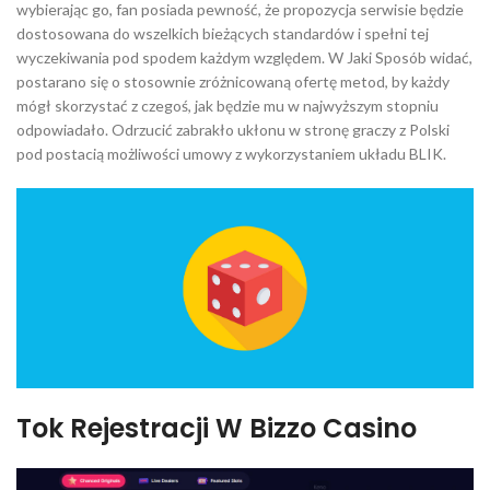
wybierając go, fan posiada pewność, że propozycja serwisie będzie
dostosowana do wszelkich bieżących standardów i spełni tej
wyczekiwania pod spodem każdym względem. W Jaki Sposób widać,
postarano się o stosownie zróżnicowaną ofertę metod, by każdy
mógł skorzystać z czegoś, jak będzie mu w najwyższym stopniu
odpowiadało. Odrzucić zabrakło ukłonu w stronę graczy z Polski
pod postacią możliwości umowy z wykorzystaniem układu BLIK.
Tok Rejestracji W Bizzo Casino