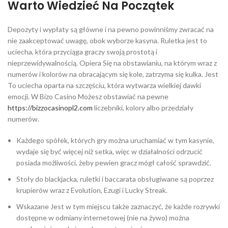
Warto Wiedzieć Na Początek
Depozyty i wypłaty są główne i na pewno powinniśmy zwracać na
nie zaakceptować uwagę, obok wyborze kasyna. Ruletka jest to
uciecha, która przyciąga graczy swoją prostotą i
nieprzewidywalnością. Opiera Się na obstawianiu, na którym wraz z
numerów i kolorów na obracającym się kole, zatrzyma się kulka. Jest
To uciecha oparta na szczęściu, która wytwarza wielkiej dawki
emocji. W Bizo Casino Możesz obstawiać na pewne
https://bizzocasinopl2.com
liczebniki, kolory albo przedziały
numerów.
Każdego spółek, których gry można uruchamiać w tym kasynie,
wydaje się być więcej niż setka, więc w działalności odrzucić
posiada możliwości, żeby pewien gracz mógł całość sprawdzić.
Stoły do blackjacka, ruletki i baccarata obsługiwane są poprzez
krupierów wraz z Evolution, Ezugi i Lucky Streak.
Wskazane Jest w tym miejscu także zaznaczyć, że każde rozrywki
dostępne w odmiany internetowej (nie na żywo) można