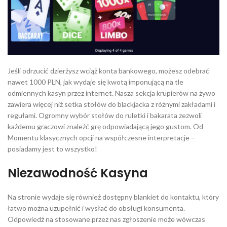
Jeśli odrzucić dzierżysz wciąż konta bankowego, możesz odebrać
nawet 1000 PLN, jak wydaje się kwotą imponującą na tle
odmiennych kasyn przez internet. Nasza sekcja krupierów na żywo
zawiera więcej niż setka stołów do blackjacka z różnymi zakładami i
regułami. Ogromny wybór stołów do ruletki i bakarata zezwoli
każdemu graczowi znaleźć grę odpowiadającą jego gustom. Od
Momentu klasycznych opcji na współczesne interpretacje –
posiadamy jest to wszystko!
Niezawodność Kasyna
Na stronie wydaje się również dostępny blankiet do kontaktu, który
łatwo można uzupełnić i wysłać do obsługi konsumenta.
Odpowiedź na stosowane przez nas zgłoszenie może wówczas