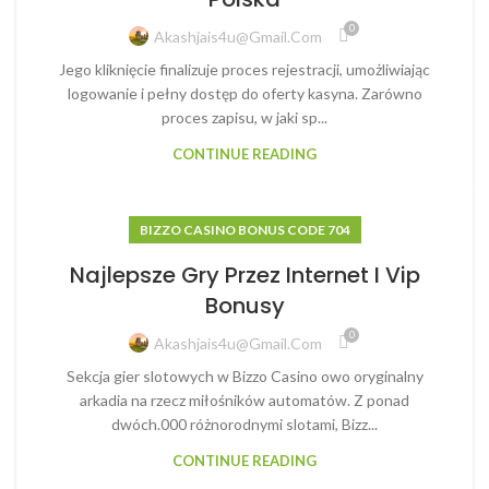
0
Akashjais4u@gmail.com
Jego kliknięcie finalizuje proces rejestracji, umożliwiając
logowanie i pełny dostęp do oferty kasyna. Zarówno
proces zapisu, w jaki sp...
CONTINUE READING
BIZZO CASINO BONUS CODE 704
Najlepsze Gry Przez Internet I Vip
Bonusy
0
Akashjais4u@gmail.com
Sekcja gier slotowych w Bizzo Casino owo oryginalny
arkadia na rzecz miłośników automatów. Z ponad
dwóch.000 różnorodnymi slotami, Bizz...
CONTINUE READING