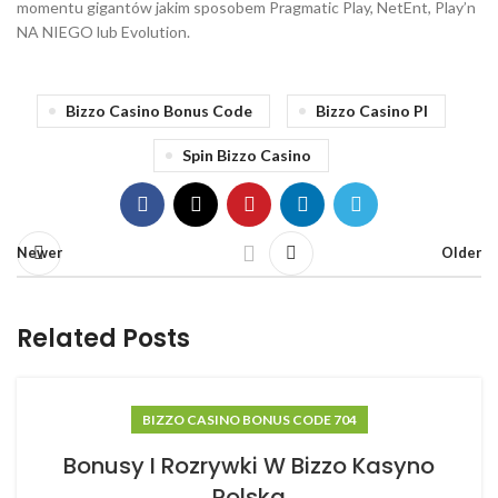
momentu gigantów jakim sposobem Pragmatic Play, NetEnt, Play’n
NA NIEGO lub Evolution.
Bizzo Casino Bonus Code
Bizzo Casino Pl
Spin Bizzo Casino
Newer
Older
Related Posts
BIZZO CASINO BONUS CODE 704
Bonusy I Rozrywki W Bizzo Kasyno
Polska