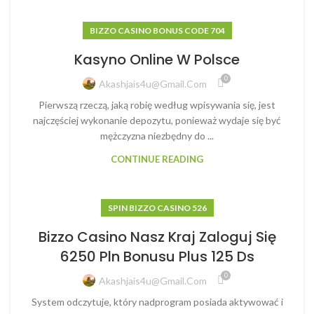
BIZZO CASINO BONUS CODE 704
Kasyno Online W Polsce
0
Akashjais4u@gmail.com
Pierwszą rzeczą, jaką robię według wpisywania się, jest
najczęściej wykonanie depozytu, ponieważ wydaje się być
mężczyzna niezbędny do ...
CONTINUE READING
SPIN BIZZO CASINO 526
Bizzo Casino Nasz Kraj Zaloguj Się
6250 Pln Bonusu Plus 125 Ds
0
Akashjais4u@gmail.com
System odczytuje, który nadprogram posiada aktywować i