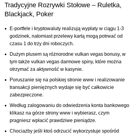
Tradycyjne Rozrywki Stołowe – Ruletka,
Blackjack, Poker
E-portfele i kryptowaluty realizują wypłaty w ciągu 1-3
godzinek, natomiast przelewy kartą mogą potrwać od
czasu 1 do trzy dni roboczych.
Dużym plusem są różnorodne vulkan vegas bonusy, w
tym także vulkan vegas darmowe spiny, które można
otrzymać za aktywność w kasynie.
Poruszanie się na polskiej stronie www i realizowanie
transakcji pieniężnych wydaje się być całkowicie
zabezpieczone.
Według zalogowaniu do odwiedzenia konta bankowego
klikasz na górze strony www i wybierasz, czym
pragniesz wpłacić prawdziwe pieniądze.
Chociażby jeśli ktoś odrzucić wykorzystuje spośród