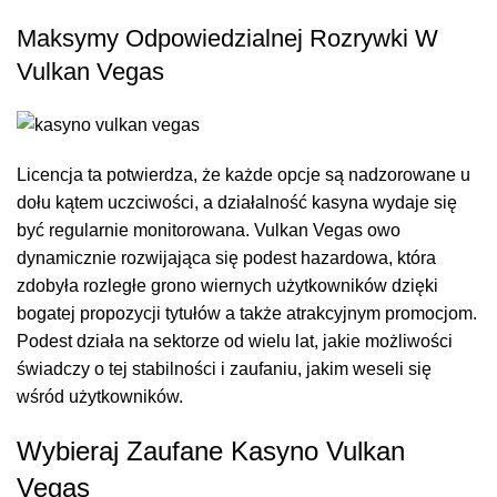
Maksymy Odpowiedzialnej Rozrywki W
Vulkan Vegas
Licencja ta potwierdza, że każde opcje są nadzorowane u
dołu kątem uczciwości, a działalność kasyna wydaje się
być regularnie monitorowana. Vulkan Vegas owo
dynamicznie rozwijająca się podest hazardowa, która
zdobyła rozległe grono wiernych użytkowników dzięki
bogatej propozycji tytułów a także atrakcyjnym promocjom.
Podest działa na sektorze od wielu lat, jakie możliwości
świadczy o tej stabilności i zaufaniu, jakim weseli się
wśród użytkowników.
Wybieraj Zaufane Kasyno Vulkan
Vegas