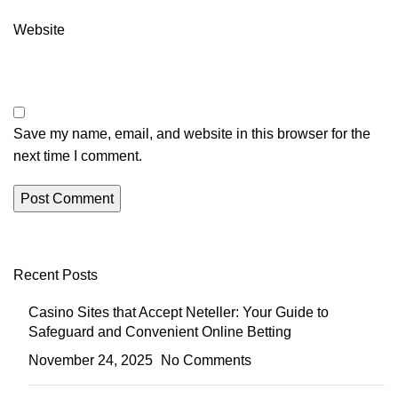
Website
Save my name, email, and website in this browser for the
next time I comment.
Recent Posts
Casino Sites that Accept Neteller: Your Guide to
Safeguard and Convenient Online Betting
November 24, 2025
No Comments