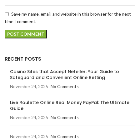
Save my name, email, and website in this browser for the next
time I comment.
RECENT POSTS
Casino Sites that Accept Neteller: Your Guide to
Safeguard and Convenient Online Betting
November 24, 2025
No Comments
Live Roulette Online Real Money PayPal: The Ultimate
Guide
November 24, 2025
No Comments
November 24, 2025
No Comments