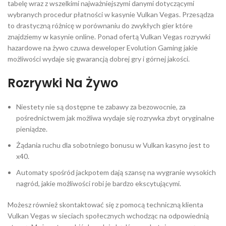
tabelę wraz z wszelkimi najważniejszymi danymi dotyczącymi
wybranych procedur płatności w kasynie Vulkan Vegas. Przesądza
to drastyczną różnicę w porównaniu do zwykłych gier które
znajdziemy w kasynie online. Ponad ofertą Vulkan Vegas rozrywki
hazardowe na żywo czuwa deweloper Evolution Gaming jakie
możliwości wydaje się gwarancją dobrej gry i górnej jakości.
Rozrywki Na Żywo
Niestety nie są dostępne te zabawy za bezowocnie, za
pośrednictwem jak możliwa wydaje się rozrywka zbyt oryginalne
pieniądze.
Żądania ruchu dla sobotniego bonusu w Vulkan kasyno jest to
x40.
Automaty spośród jackpotem dają szansę na wygranie wysokich
nagród, jakie możliwości robi je bardzo ekscytującymi.
Możesz również skontaktować się z pomocą techniczną klienta
Vulkan Vegas w sieciach społecznych wchodząc na odpowiednią