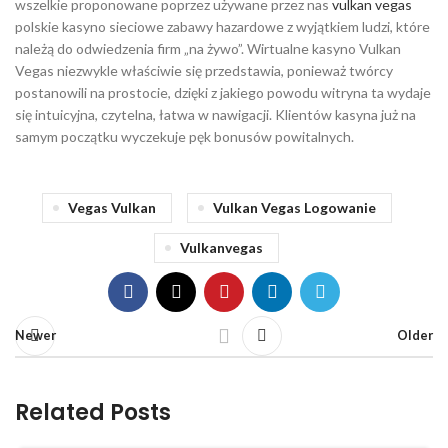
wszelkie proponowane poprzez używane przez nas
vulkan vegas
polskie kasyno sieciowe zabawy hazardowe z wyjątkiem ludzi, które
należą do odwiedzenia firm „na żywo”. Wirtualne kasyno Vulkan
Vegas niezwykle właściwie się przedstawia, ponieważ twórcy
postanowili na prostocie, dzięki z jakiego powodu witryna ta wydaje
się intuicyjna, czytelna, łatwa w nawigacji. Klientów kasyna już na
samym początku wyczekuje pęk bonusów powitalnych.
Vegas Vulkan
Vulkan Vegas Logowanie
Vulkanvegas
Newer
Older
Related Posts