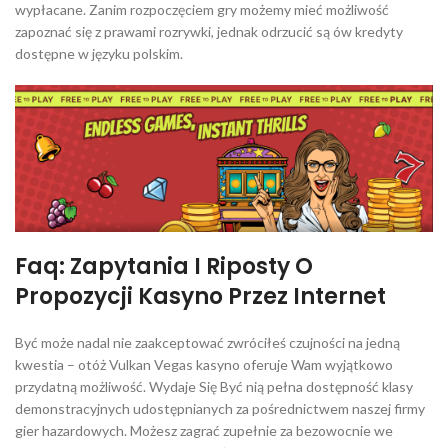
wypłacane. Zanim rozpoczęciem gry możemy mieć możliwość
zapoznać się z prawami rozrywki, jednak odrzucić są ów kredyty
dostępne w języku polskim.
Faq: Zapytania I Riposty O
Propozycji Kasyno Przez Internet
Być może nadal nie zaakceptować zwróciłeś czujności na jedną
kwestia – otóż Vulkan Vegas kasyno oferuje Wam wyjątkowo
przydatną możliwość. Wydaje Się Być nią pełna dostępność klasy
demonstracyjnych udostępnianych za pośrednictwem naszej firmy
gier hazardowych. Możesz zagrać zupełnie za bezowocnie we