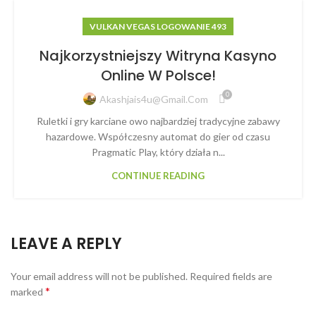
VULKAN VEGAS LOGOWANIE 493
Najkorzystniejszy Witryna Kasyno
Online W Polsce!
0
Akashjais4u@gmail.com
Ruletki i gry karciane owo najbardziej tradycyjne zabawy
hazardowe. Współczesny automat do gier od czasu
Pragmatic Play, który działa n...
CONTINUE READING
LEAVE A REPLY
Your email address will not be published.
Required fields are
*
marked