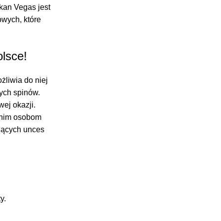
lkan Vegas jest
owych, które
lsce!
żliwia do niej
ych spinów.
ej okazji.
etnim osobom
ynących unces
y.