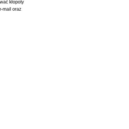
wać kłopoty
-mail oraz