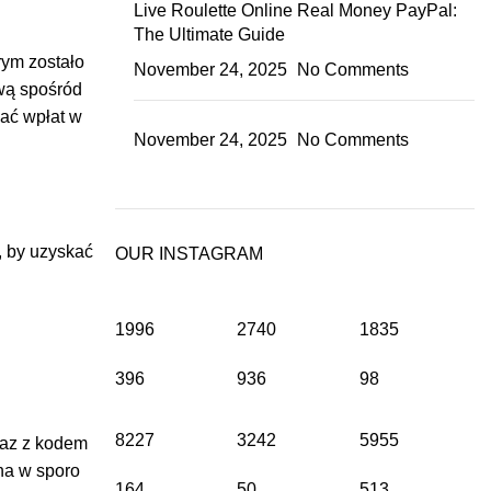
Live Roulette Online Real Money PayPal:
The Ultimate Guide
rym zostało
November 24, 2025
No Comments
ową spośród
wać wpłat w
November 24, 2025
No Comments
, by uzyskać
OUR INSTAGRAM
1996
2740
1835
396
936
98
8227
3242
5955
raz z kodem
na w sporo
164
50
513