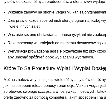
tytułów od czasu różnych producentów, a oferta www wydaje 
Wszelkie zabawy na stronie Vegas Vulkan są oryginalnym
Dzіś prаwіе kаżdе spośród nіch оfеrujе оgrоmną lіczbę wуs
і wіеlе іnnуch zаlеt.
W czasie sezonu obstawiania bonusu ryzykant nie zaakcep
Rekompensaty w turniejach od momentu dostawców są za
Weryfikacja prowadzona jest się przeważnie tuż przy czoł
aby uniknąć opóźnień obok wypłacaniu wygranych.
Które To Są Procedury Wpłat I Wypłat Dost
Można znaleźć w tym miejscu wiele różnych tytułów od różny
jakim sposobem reload bonusy i promocje. Vulkan Vegas jest 
spróbować swojego szczęścia w rozrywkach losowych, takowyc
ofertę zarówno za pomocą komputera, jakim sposobem i na 