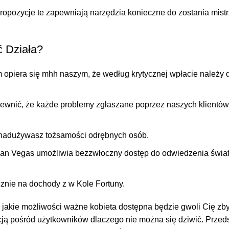
ropozycje te zapewniają narzędzia konieczne do zostania mist
 Działa?
m opiera się mhh naszym, że według krytycznej wpłacie należy
apewnić, że każde problemy zgłaszane poprzez naszych klientów
s nadużywasz tożsamości odrębnych osób.
Vulkan Vegas umożliwia bezzwłoczny dostęp do odwiedzenia świa
znie na dochody z w Kole Fortuny.
jakie możliwości ważne kobieta dostępna będzie gwoli Cię zbyt
ją pośród użytkowników dlaczego nie można się dziwić. Przeds