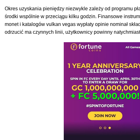
Okres uzyskania pieniędzy niezwykle zależy od programu płatn
środki wspólnie w przeciągu kilku godzin. Finansowe instrume
monet i katalogów
vulkan vegas wypłaty opinie
nominał skład
odrzucić ma czynnych linii, użytkownicy powinny natychmias