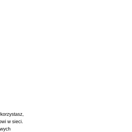
korzystasz,
wi w sieci.
owych