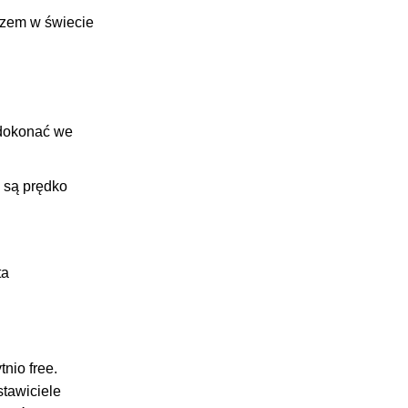
rzem w świecie
 dokonać we
 są prędko
ta
nio free.
tawiciele