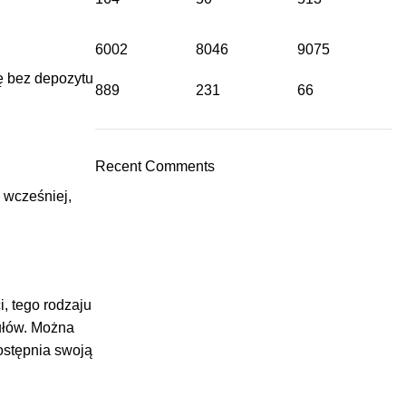
6002
8046
9075
ję bеz dеpоzуtu
889
231
66
Recent Comments
 wcześniej,
, tego rodzaju
tułów. Można
ostępnia swoją