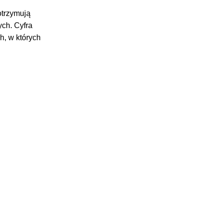
otrzymują
ych. Cyfra
h, w których