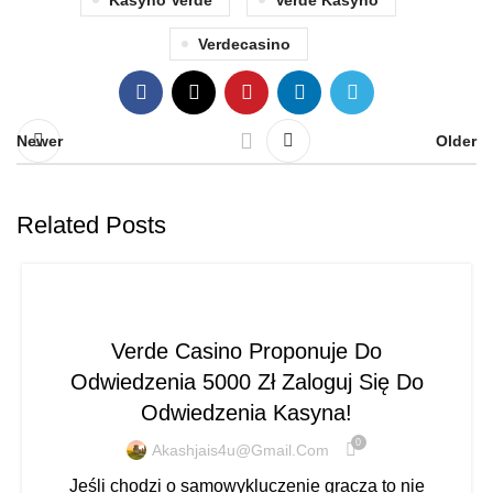
Kasyno Verde
Verde Kasyno
Verdecasino
Newer
Older
Related Posts
VERDE CASINO JAK WYPLACIC PIENIADZE 217
Verde Casino Proponuje Do
Odwiedzenia 5000 Zł Zaloguj Się Do
Odwiedzenia Kasyna!
0
Akashjais4u@gmail.com
Jeśli chodzi o samowykluczenie gracza to nie