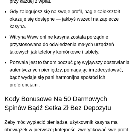
przy każdej z wpłat.
Gdy zalogujesz się na swoje profil, nagle całokształt
okazuje się dostępne — jakbyś wszedł na zaplecze
kasyna.
Witryna Www online kasyna została porządnie
przystosowana do odwiedzenia małych urządzeń
takowych jak telefony komórkowe i tablety.
Pozwala jest to fanom poczuć grę wyjąwszy obstawiania
autentycznych pieniędzy, pomagając im zdecydować,
bądź wydaje się pani harmonijna spośród ich
preferencjami.
Kody Bonusowe Na 50 Darmowych
Spinów Bądź Setka Zł Bez Depozytu
Żeby móc wypłacić pieniądze, użytkownik kasyna ma
obowiązek w pierwszej kolejności zweryfikować swe profil