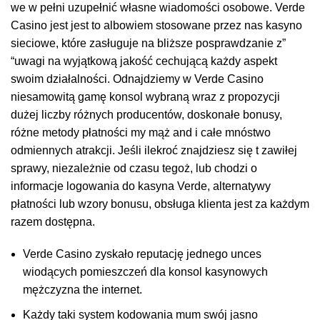
we w pełni uzupełnić własne wiadomości osobowe. Verde
Casino jest jest to albowiem stosowane przez nas kasyno
sieciowe, które zasługuje na bliższe posprawdzanie z”
“uwagi na wyjątkową jakość cechującą każdy aspekt
swoim działalności. Odnajdziemy w Verde Casino
niesamowitą gamę konsol wybraną wraz z propozycji
dużej liczby różnych producentów, doskonałe bonusy,
różne metody płatności my mąż and i całe mnóstwo
odmiennych atrakcji. Jeśli ilekroć znajdziesz się t zawiłej
sprawy, niezależnie od czasu tegoż, lub chodzi o
informacje logowania do kasyna Verde, alternatywy
płatności lub wzory bonusu, obsługa klienta jest za każdym
razem dostępna.
Verde Casino zyskało reputację jednego unces
wiodących pomieszczeń dla konsol kasynowych
mężczyzna the internet.
Każdy taki system kodowania mum swój jasno