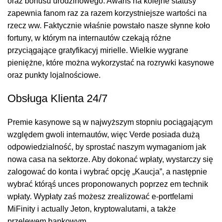
oraz bonusu urodzinowego. Awans na kolejne statusy
zapewnia fanom raz za razem korzystniejsze wartości na
rzecz ww. Faktycznie właśnie powstało nasze słynne koło
fortuny, w którym na internautów czekają różne
przyciągające gratyfikacyj mirielle. Wielkie wygrane
pieniężne, które można wykorzystać na rozrywki kasynowe
oraz punkty lojalnościowe.
Obsługa Klienta 24/7
Premie kasynowe są w najwyższym stopniu pociągającym
względem gwoli internautów, więc Verde posiada dużą
odpowiedzialność, by sprostać naszym wymaganiom jak
nowa casa na sektorze. Aby dokonać wpłaty, wystarczy się
zalogować do konta i wybrać opcję „Kaucja”, a następnie
wybrać którąś unces proponowanych poprzez em technik
wpłaty. Wypłaty zaś możesz zrealizować e-portfelami
MiFinity i actually Jeton, kryptowalutami, a także
przelewem bankowym.