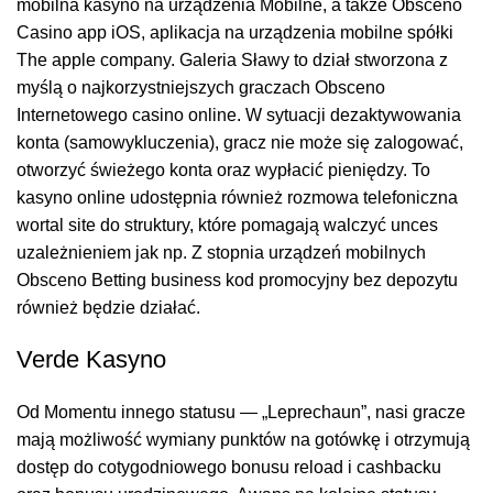
mobilna kasyno na urządzenia Mobilne, a także Obsceno
Casino app iOS, aplikacja na urządzenia mobilne spółki
The apple company. Galeria Sławy to dział stworzona z
myślą o najkorzystniejszych graczach Obsceno
Internetowego casino online. W sytuacji dezaktywowania
konta (samowykluczenia), gracz nie może się zalogować,
otworzyć świeżego konta oraz wypłacić pieniędzy. To
kasyno online udostępnia również rozmowa telefoniczna
wortal site do struktury, które pomagają walczyć unces
uzależnieniem jak np. Z stopnia urządzeń mobilnych
Obsceno Betting business kod promocyjny bez depozytu
również będzie działać.
Verde Kasyno
Od Momentu innego statusu — „Leprechaun”, nasi gracze
mają możliwość wymiany punktów na gotówkę i otrzymują
dostęp do cotygodniowego bonusu reload i cashbacku