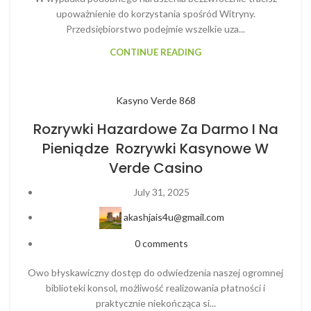
upoważnienie do korzystania spośród Witryny.
Przedsiębiorstwo podejmie wszelkie uza...
CONTINUE READING
Kasyno Verde 868
Rozrywki Hazardowe Za Darmo I Na
Pieniądze ️ Rozrywki Kasynowe W
Verde Casino
July 31, 2025
akashjais4u@gmail.com
0
comments
Owo błyskawiczny dostęp do odwiedzenia naszej ogromnej
biblioteki konsol, możliwość realizowania płatności i
praktycznie niekończąca si...