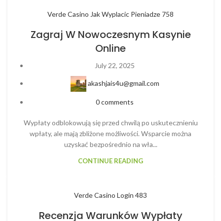
Verde Casino Jak Wyplacic Pieniadze 758
Zagraj W Nowoczesnym Kasynie
Online
July 22, 2025
akashjais4u@gmail.com
0
comments
Wypłaty odblokowują się przed chwilą po uskutecznieniu
wpłaty, ale mają zbliżone możliwości. Wsparcie można
uzyskać bezpośrednio na wła...
CONTINUE READING
Verde Casino Login 483
Recenzja Warunków Wypłaty