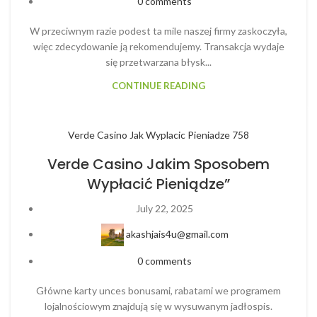
0
comments
W przeciwnym razie podest ta mile naszej firmy zaskoczyła,
więc zdecydowanie ją rekomendujemy. Transakcja wydaje
się przetwarzana błysk...
CONTINUE READING
Verde Casino Jak Wyplacic Pieniadze 758
Verde Casino Jakim Sposobem
Wypłacić Pieniądze”
July 22, 2025
akashjais4u@gmail.com
0
comments
Główne karty unces bonusami, rabatami we programem
lojalnościowym znajdują się w wysuwanym jadłospis.