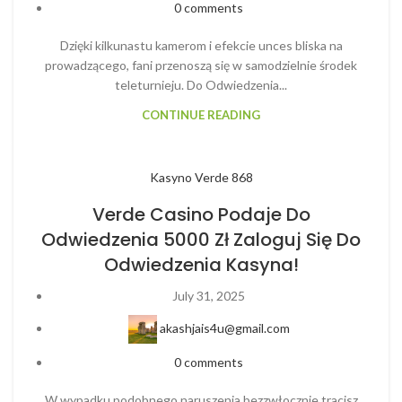
0
comments
Dzięki kilkunastu kamerom i efekcie unces bliska na
prowadzącego, fani przenoszą się w samodzielnie środek
teleturnieju. Do Odwiedzenia...
CONTINUE READING
Kasyno Verde 868
Verde Casino Podaje Do
Odwiedzenia 5000 Zł Zaloguj Się Do
Odwiedzenia Kasyna!
July 31, 2025
akashjais4u@gmail.com
0
comments
W wypadku podobnego naruszenia bezzwłocznie tracisz