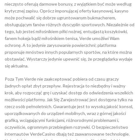
nieczęsto oferują darmowe bonusy, z wyjątkiem być może według
krytycznej zapisu. Oprócz imponującej oferty kasynowej, kasyno
może pochwalić się dobrze ugruntowanym bukmacherem,
obsługującym fanów różnych dyscyplin sportowych. Niezależnie od
tego, lub jesteś miłośnikiem piłki nożnej, entuzjastą koszykówki,
fanem hokeja bądź miłośnikiem tenisa, Verde umożliwi Wam
ochronę. A to jedynie zarysowanie powierzchni; platforma
proponuje mnóstwo innych popularnych sportów, na które można
obstawiać. Wystarczy jedynie upewnić się, że przeglądarka wydaje
się aktualna.
Poza Tym Verde nie zaakceptować pobiera od czasu graczy
żadnych opłat zbyt przepływ. Rejestracja to niezbędny i ważny
krok, aby rozpocząć grę i uzyskać dostęp do odwiedzenia wszelkich
możliwości platformy. Jak Się Zarejestrować jest dostępna tylko na
rzecz osób pełnoletnich. Gwarantuje jest to wysoką jakość konsol,
uporządkowanych do urządzeń mobilnych, wraz z górnej jakości
grafiką, wciągającymi funkcjami, różnorodnymi problemami i,
oczywiście, ogromnym przebiegiem rozrywki. O bezpieczeństwo
internautów VerdeCasino dbają też zaawansowane technologie.