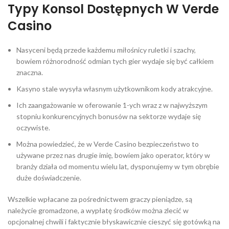
Typy Konsol Dostępnych W Verde
Casino
Nasyceni będą przede każdemu miłośnicy ruletki i szachy,
bowiem różnorodność odmian tych gier wydaje się być całkiem
znaczna.
Kasyno stale wysyła własnym użytkownikom kody atrakcyjne.
Ich zaangażowanie w oferowanie 1-ych wraz z w najwyższym
stopniu konkurencyjnych bonusów na sektorze wydaje się
oczywiste.
Można powiedzieć, że w Verde Casino bezpieczeństwo to
używane przez nas drugie imię, bowiem jako operator, który w
branży działa od momentu wielu lat, dysponujemy w tym obrębie
duże doświadczenie.
Wszelkie wpłacane za pośrednictwem graczy pieniądze, są
należycie gromadzone, a wypłatę środków można zlecić w
opcjonalnej chwili i faktycznie błyskawicznie cieszyć się gotówką na