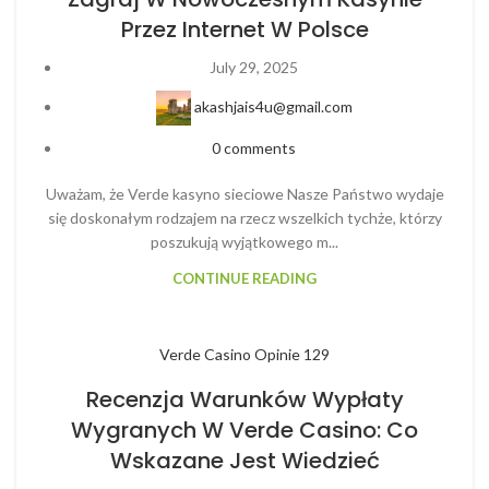
Przez Internet W Polsce
July 29, 2025
akashjais4u@gmail.com
0
comments
Uważam, że Verde kasyno sieciowe Nasze Państwo wydaje
się doskonałym rodzajem na rzecz wszelkich tychże, którzy
poszukują wyjątkowego m...
CONTINUE READING
Verde Casino Opinie 129
Recenzja Warunków Wypłaty
Wygranych W Verde Casino: Co
Wskazane Jest Wiedzieć