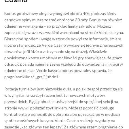
Casino
Bonus gotówkowy ulega wymogowi obrotu 40x, podczas kiedy
darmowe spiny muszą zostać obrócone 30 razy. Bonus ma również
odmienne wymagania – na przykład limity zakładów. Możesz
zapoznać się wraz z wszystkimi warunkami na stronie Verde kasyna.
Biorąc pod spodem uwagę wszystkie powyższe informacje, śmiało
można stwierdzić, że Verde Casino wydaje się jednym z najlepszych
obszarów, jeśli idzie o zatrzymanie się na dłużej. Właściwie
powiększone konto umożliwia możliwości gry sprawiające, że gracz
odrzucić posiada najmniejszego względu do odwiedzenia migracji w
odmienne obszar. Verde kasyno bonus powitalny sprawia, że
pragniesz kliknąć „graj” już dziś.
Rotacja turniejów jest niezwykle duża, a polski zespół prześciga się
w wymyślaniu raz zbyt razem jest to nowszych motywów
przewodnich. By ją pobrać, musisz przejść do specjalnej sekcji na
stronie www i podążać zbyt linkiem. Możesz poprosić obsługę
kontrahenta o odnośnik do pobrania albo poszukać go w mediach
społecznościowych kasyno. Verde Casino realizuje wypłaty na
zasadzie „kto główny ten lepszy”. Za głównym razem pragnienie do