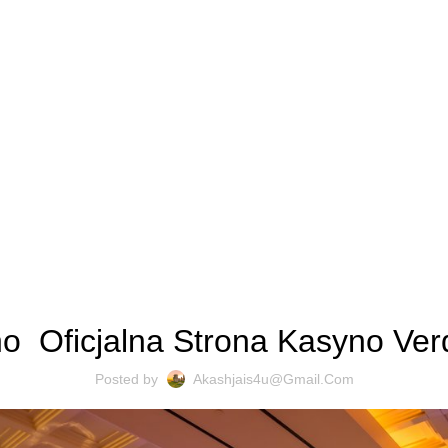
VERDE CASINO JAK WYPLACIC PIENIADZE 758
o ️ Oficjalna Strona Kasyno Ve
Posted by
Akashjais4u@gmail.com