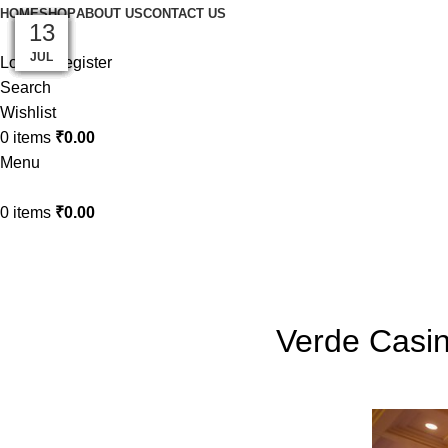
HOME
SHOP
ABOUT US
CONTACT US
31
31
31
29
29
28
25
25
22
22
21
13
JUL
JUL
JUL
JUL
JUL
JUL
JUL
JUL
JUL
JUL
JUL
JUL
Login / Register
Search
Wishlist
0
items
₹
0.00
Menu
0
items
₹
0.00
Blog
Verde Casin