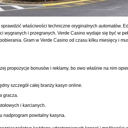
i sprawdzić właściwości techniczne oryginalnych automatów. E
ci wygranych i przegranych. Verde Casino wydaje się być w pe
 pobierania. Gram w Verde Casino od czasu kilku miesięcy i m
j propozycje bonusów i reklamy, bo owo właśnie na nim opier
dny szczegół całej branży kasyn online.
a gracza.
tołowych i karcianych.
pu nadprogram powitalny kasyna.