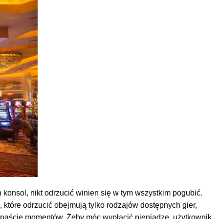
onsol, nikt odrzucić winien się w tym wszystkim pogubić.
które odrzucić obejmują tylko rodzajów dostępnych gier,
kanaście momentów. Żeby móc wypłacić pieniądze, użytkownik