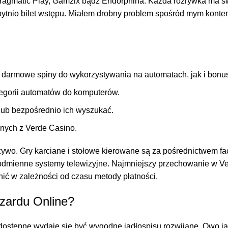
ragmatic Play, Gamzix bądź Endorphina. Każda rozrywka ma sw
ytnio bilet wstępu. Miałem drobny problem spośród mym kontem
na darmowe spiny do wykorzystywania na automatach, jak i bon
tegorii automatów do komputerów.
lub bezpośrednio ich wyszukać.
nych z Verde Casino.
 żywo. Gry karciane i stołowe kierowane są za pośrednictwem 
i odmienne systemy telewizyjne. Najmniejszy przechowanie w V
żnić w zależności od czasu metody płatności.
zardu Online?
i, dostępne wydaje się być wygodne jadłospisu rozwijane. Owo