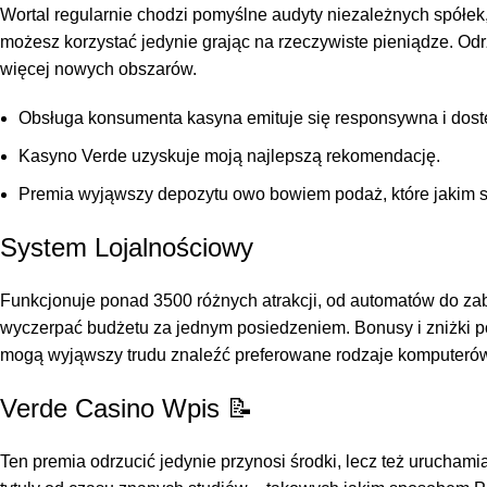
Wortal regularnie chodzi pomyślne audyty niezależnych spółek,
możesz korzystać jedynie grając na rzeczywiste pieniądze. Odr
więcej nowych obszarów.
Obsługa konsumenta kasyna emituje się responsywna i dost
Kasyno Verde uzyskuje moją najlepszą rekomendację.
Premia wyjąwszy depozytu owo bowiem podaż, które jakim sp
System Lojalnościowy
Funkcjonuje ponad 3500 różnych atrakcji, od automatów do z
wyczerpać budżetu za jednym posiedzeniem. Bonusy i zniżki po
mogą wyjąwszy trudu znaleźć preferowane rodzaje komputeró
Verde Casino Wpis 📝
Ten premia odrzucić jedynie przynosi środki, lecz też uruchamia 