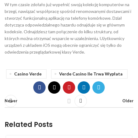
W tym czasie zdołało już wypełnić swoją kolekcję komputerów na
brzegi, nawiązać współpracę spośród renomowanymi dostawcami i
stworzyć funkcjonalną aplikację na telefony komórkowe. Dział
dotycząca odpowiedzialnego hazardu odnajduje się w głównym
kodeksie. Odnajdziesz tam połączenie do kilku struktury, od
których można otrzymać wsparcie w uzależnieniu. Użytkownicy
urządzeń z układem iOS mogą obecnie ograniczyć się tylko do
odwiedzenia przeglądarkowej klasy Verde.
Casino Verde
Verde Casino Ile Trwa Wypłata
Newer
Older
Related Posts