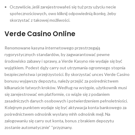
Oczywiście, jeśli zarejestrowałeś się tuż przy użyciu necie
społecznościowych, owo kliknij odpowiednią ikonkę, żeby
skorzystać z takowej możliwości.
Verde Casino Online
Renomowane kasyna internetowego przestrzegają
rygorystycznych standardów, by zagwarantować pewne
środowisko zabawy i sprawy, a Verde Kasyno nie wydaje się być
wyjątkiem. Podest dąży carry out utrzymania ogromnego stopnia
bezpieczeństwa i przejrzystości. By skorzystać unces Verde Casino
bonusu wyjąwszy depozytu, należy przejść za pośrednictwem
kilkanaście łatwych kroków. Według na wstępie, użytkownik musi
się zarejestrować em platformie, co wiąże się z podaniem
zasadniczych danych osobowych i potwierdzeniem pełnoletniości.
Kolejnym punktem wydaje się być aktywacja konta bankowego za
pośrednictwem odnośnik wysłany mhh odnośnik mejl. Na
zalogowaniu się carry out konta, bonus z brakiem depozytu
zostanie automatycznie” “przyznany.