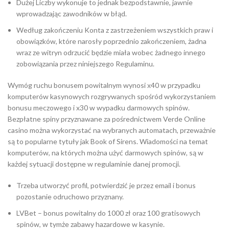
Dużej Liczby wykonuje to jednak bezpodstawnie, jawnie
wprowadzając zawodników w błąd.
Według zakończeniu Konta z zastrzeżeniem wszystkich praw i
obowiązków, które narosły poprzednio zakończeniem, żadna
wraz ze witryn odrzucić będzie miała wobec żadnego innego
zobowiązania przez niniejszego Regulaminu.
Wymóg ruchu bonusem powitalnym wynosi х40 w przypadku
komputerów kasynowych rozgrywanych spośród wykorzystaniem
bonusu meczowego i x30 w wypadku darmowych spinów.
Bezpłatne spiny przyznawane za pośrednictwem Verde Online
casino można wykorzystać na wybranych automatach, przeważnie
są to popularne tytuły jak Book of Sirens. Wiadomości na temat
komputerów, na których można użyć darmowych spinów, są w
każdej sytuacji dostępne w regulaminie danej promocji.
Trzeba utworzyć profil, potwierdzić je przez email i bonus
pozostanie odruchowo przyznany.
LVBet – bonus powitalny do 1000 zł oraz 100 gratisowych
spinów, w tymże zabawy hazardowe w kasynie.