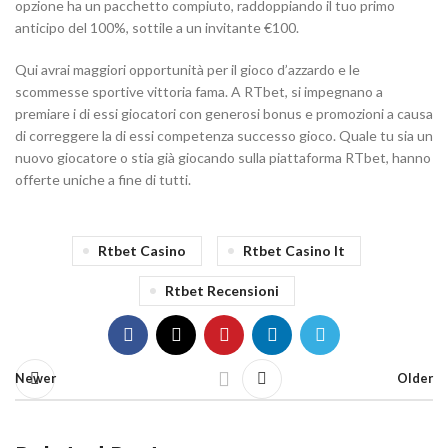
opzione ha un pacchetto compiuto, raddoppiando il tuo primo
anticipo del 100%, sottile a un invitante €100.
Qui avrai maggiori opportunità per il gioco d’azzardo e le
scommesse sportive vittoria fama. A RTbet, si impegnano a
premiare i di essi giocatori con generosi bonus e promozioni a causa
di correggere la di essi competenza successo gioco. Quale tu sia un
nuovo giocatore o stia già giocando sulla piattaforma RTbet, hanno
offerte uniche a fine di tutti.
Rtbet Casino
Rtbet Casino It
Rtbet Recensioni
Newer
Older