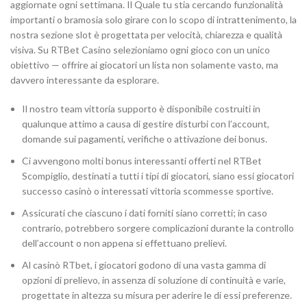
aggiornate ogni settimana. Il Quale tu stia cercando funzionalità
importanti o bramosia solo girare con lo scopo di intrattenimento, la
nostra sezione slot è progettata per velocità, chiarezza e qualità
visiva. Su RTBet Casino selezioniamo ogni gioco con un unico
obiettivo — offrire ai giocatori un lista non solamente vasto, ma
davvero interessante da esplorare.
Il nostro team vittoria supporto è disponibile costruiti in
qualunque attimo a causa di gestire disturbi con l’account,
domande sui pagamenti, verifiche o attivazione dei bonus.
Ci avvengono molti bonus interessanti offerti nel RTBet
Scompiglio, destinati a tutti i tipi di giocatori, siano essi giocatori
successo casinò o interessati vittoria scommesse sportive.
Assicurati che ciascuno i dati forniti siano corretti; in caso
contrario, potrebbero sorgere complicazioni durante la controllo
dell’account o non appena si effettuano prelievi.
Al casinò RTbet, i giocatori godono di una vasta gamma di
opzioni di prelievo, in assenza di soluzione di continuità e varie,
progettate in altezza su misura per aderire le di essi preferenze.