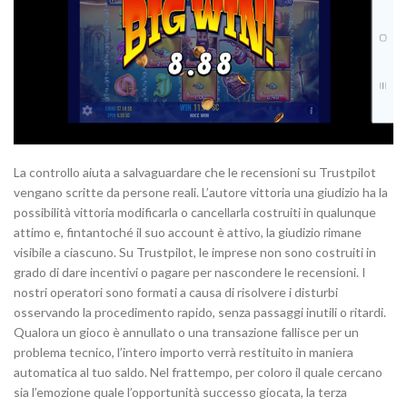
La controllo aiuta a salvaguardare che le recensioni su Trustpilot
vengano scritte da persone reali. L’autore vittoria una giudizio ha la
possibilità vittoria modificarla o cancellarla costruiti in qualunque
attimo e, fintantoché il suo account è attivo, la giudizio rimane
visibile a ciascuno. Su Trustpilot, le imprese non sono costruiti in
grado di dare incentivi o pagare per nascondere le recensioni. I
nostri operatori sono formati a causa di risolvere i disturbi
osservando la procedimento rapido, senza passaggi inutili o ritardi.
Qualora un gioco è annullato o una transazione fallisce per un
problema tecnico, l’intero importo verrà restituito in maniera
automatica al tuo saldo. Nel frattempo, per coloro il quale cercano
sia l’emozione quale l’opportunità successo giocata, la terza