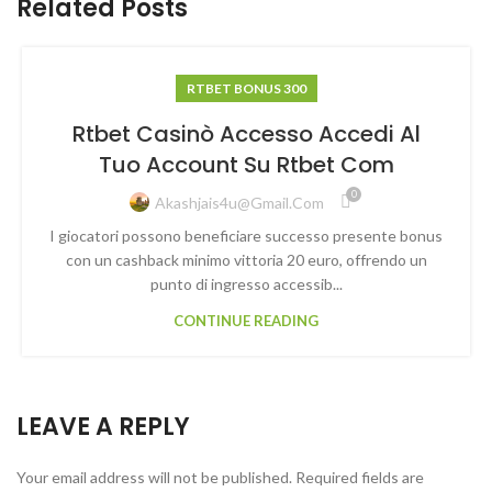
Related Posts
RTBET BONUS 300
Rtbet Casinò Accesso Accedi Al
Tuo Account Su Rtbet Com
0
Akashjais4u@gmail.com
I giocatori possono beneficiare successo presente bonus
con un cashback minimo vittoria 20 euro, offrendo un
punto di ingresso accessib...
CONTINUE READING
LEAVE A REPLY
Your email address will not be published.
Required fields are