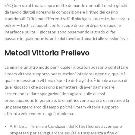
FAQ ben strutturata copre molte domande normali. I nostri giochi
da tavolo digitali ricreano la composizione e il ritmo dei casinò
tradizionali. Offriamo differenti stili di blackjack, roulette, baccarat e
poker — tutti sviluppati con lo scopo di tempi di parere rapidi e
interfacce pulite. I giocatori sono osservando la grado di far
passare in qualunque istante dai tavoli automatici alle sessioni live.
Metodi Vittoria Prelievo
La email è un altro modo per il quale i giocatori possono contattare
il team vittoria supporto per questioni inferiore urgenti o quelle il
quale necessitano vittoria risposte dettagliate. È ideale a causa di
quei giocatori che possono permettersi di aver da mandare
screenshot o dare spiegazioni dettagliate sulle di essi
preoccupazioni. In generale, le email ricevono parere osservando la
un passeggero arco di tempo poiché il team vittoria supporto
affronta velocemente ogni problema.
A RTbet, i Termini e Condizioni del RTbet Bonus avvengono
progettati per salvaguardare equità e trasparenza a fine di