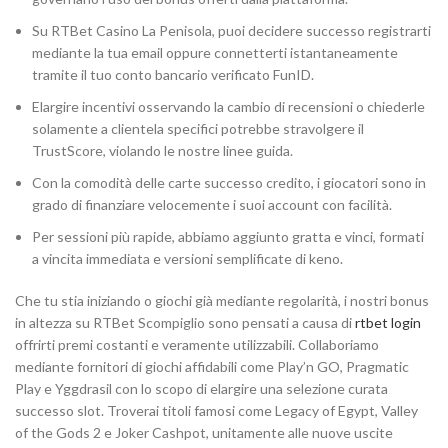
Su RTBet Casino La Penisola, puoi decidere successo registrarti
mediante la tua email oppure connetterti istantaneamente
tramite il tuo conto bancario verificato FunID.
Elargire incentivi osservando la cambio di recensioni o chiederle
solamente a clientela specifici potrebbe stravolgere il
TrustScore, violando le nostre linee guida.
Con la comodità delle carte successo credito, i giocatori sono in
grado di finanziare velocemente i suoi account con facilità.
Per sessioni più rapide, abbiamo aggiunto gratta e vinci, formati
a vincita immediata e versioni semplificate di keno.
Che tu stia iniziando o giochi già mediante regolarità, i nostri bonus
in altezza su RTBet Scompiglio sono pensati a causa di
rtbet login
offrirti premi costanti e veramente utilizzabili. Collaboriamo
mediante fornitori di giochi affidabili come Play’n GO, Pragmatic
Play e Yggdrasil con lo scopo di elargire una selezione curata
successo slot. Troverai titoli famosi come Legacy of Egypt, Valley
of the Gods 2 e Joker Cashpot, unitamente alle nuove uscite