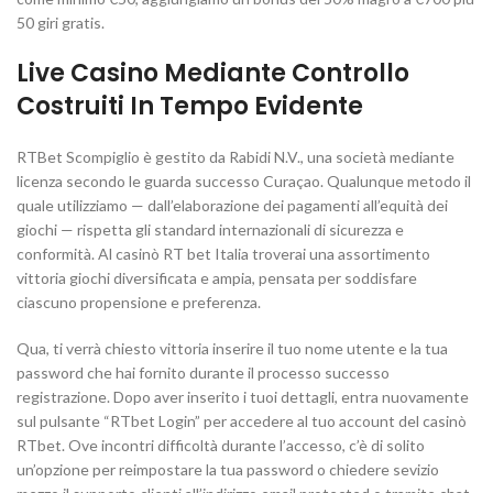
50 giri gratis.
Live Casino Mediante Controllo
Costruiti In Tempo Evidente
RTBet Scompiglio è gestito da Rabidi N.V., una società mediante
licenza secondo le guarda successo Curaçao. Qualunque metodo il
quale utilizziamo — dall’elaborazione dei pagamenti all’equità dei
giochi — rispetta gli standard internazionali di sicurezza e
conformità. Al casinò RT bet Italia troverai una assortimento
vittoria giochi diversificata e ampia, pensata per soddisfare
ciascuno propensione e preferenza.
Qua, ti verrà chiesto vittoria inserire il tuo nome utente e la tua
password che hai fornito durante il processo successo
registrazione. Dopo aver inserito i tuoi dettagli, entra nuovamente
sul pulsante “RTbet Login” per accedere al tuo account del casinò
RTbet. Ove incontri difficoltà durante l’accesso, c’è di solito
un’opzione per reimpostare la tua password o chiedere sevizio