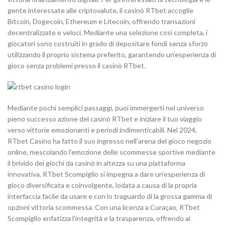
gente interessate alle criptovalute, il casinò RTbet accoglie
Bitcoin, Dogecoin, Ethereum e Litecoin, offrendo transazioni
decentralizzate e veloci. Mediante una selezione così completa, i
giocatori sono costruiti in grado di depositare fondi senza sforzo
utilizzando il proprio sistema preferito, garantendo un’esperienza di
gioco senza problemi presso il casinò RTbet.
Mediante pochi semplici passaggi, puoi immergerti nel universo
pieno successo azione del casinò RTbet e iniziare il tuo viaggio
verso vittorie emozionanti e periodi indimenticabili. Nel 2024,
RTbet Casino ha fatto il suo ingresso nell’arena del gioco negozio
online, mescolando l’emozione delle scommesse sportive mediante
il brivido dei giochi da casinò in altezza su una piattaforma
innovativa. RTbet Scompiglio si impegna a dare un’esperienza di
gioco diversificata e coinvolgente, lodata a causa di la propria
interfaccia facile da usare e con lo traguardo di la grossa gamma di
opzioni vittoria scommessa. Con una licenza a Curaçao, RTbet
Scompiglio enfatizza l’integrità e la trasparenza, offrendo ai