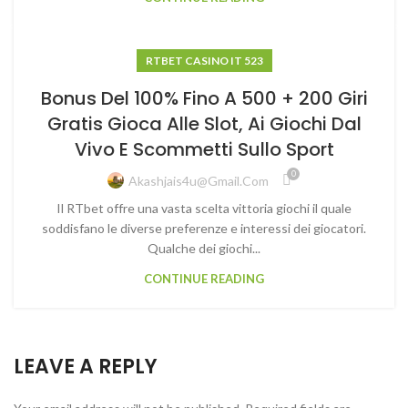
RTBET CASINO IT 523
Bonus Del 100% Fino A 500 + 200 Giri
Gratis Gioca Alle Slot, Ai Giochi Dal
Vivo E Scommetti Sullo Sport
0
Akashjais4u@gmail.com
Il RTbet offre una vasta scelta vittoria giochi il quale
soddisfano le diverse preferenze e interessi dei giocatori.
Qualche dei giochi...
CONTINUE READING
LEAVE A REPLY