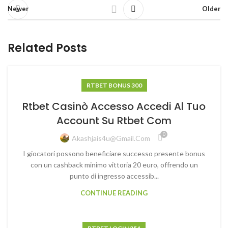
Newer
Older
Related Posts
RTBET BONUS 300
Rtbet Casinò Accesso Accedi Al Tuo
Account Su Rtbet Com
0
Akashjais4u@gmail.com
I giocatori possono beneficiare successo presente bonus
con un cashback minimo vittoria 20 euro, offrendo un
punto di ingresso accessib...
CONTINUE READING