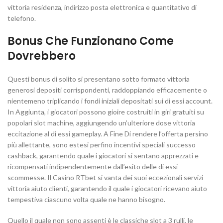
vittoria residenza, indirizzo posta elettronica e quantitativo di
telefono.
Bonus Che Funzionano Come
Dovrebbero
Questi bonus di solito si presentano sotto formato vittoria
generosi depositi corrispondenti, raddoppiando efficacemente o
nientemeno triplicando i fondi iniziali depositati sui di essi account.
In Aggiunta, i giocatori possono gioire costruiti in giri gratuiti su
popolari slot machine, aggiungendo un’ulteriore dose vittoria
eccitazione al di essi gameplay. A Fine Di rendere l’offerta persino
più allettante, sono estesi perfino incentivi speciali successo
cashback, garantendo quale i giocatori si sentano apprezzati e
ricompensati indipendentemente dall’esito delle di essi
scommesse. Il Casino RTbet si vanta dei suoi eccezionali servizi
vittoria aiuto clienti, garantendo il quale i giocatori ricevano aiuto
tempestiva ciascuno volta quale ne hanno bisogno.
Quello il quale non sono assenti è le classiche slot a 3 rulli, le