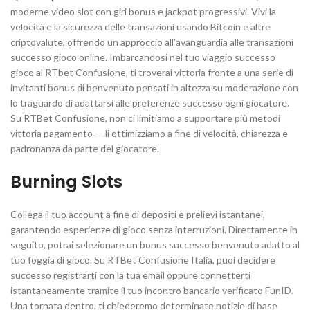
moderne video slot con giri bonus e jackpot progressivi. Vivi la
velocità e la sicurezza delle transazioni usando Bitcoin e altre
criptovalute, offrendo un approccio all’avanguardia alle transazioni
successo gioco online. Imbarcandosi nel tuo viaggio successo
gioco al RTbet Confusione, ti troverai vittoria fronte a una serie di
invitanti bonus di benvenuto pensati in altezza su moderazione con
lo traguardo di adattarsi alle preferenze successo ogni giocatore.
Su RTBet Confusione, non ci limitiamo a supportare più metodi
vittoria pagamento — li ottimizziamo a fine di velocità, chiarezza e
padronanza da parte del giocatore.
Burning Slots
Collega il tuo account a fine di depositi e prelievi istantanei,
garantendo esperienze di gioco senza interruzioni. Direttamente in
seguito, potrai selezionare un bonus successo benvenuto adatto al
tuo foggia di gioco. Su RTBet Confusione Italia, puoi decidere
successo registrarti con la tua email oppure connetterti
istantaneamente tramite il tuo incontro bancario verificato FunID.
Una tornata dentro, ti chiederemo determinate notizie di base