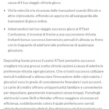
causa di il tuo viaggio vittoria gioco.
Vivi la velocità e la sicurezza delle transazioni usando Bitcoin e
altre criptovalute, offrendo un approccio all’avanguardia alle
transazioni di gioco online.
Imbarcandosi nel tuo viaggio successo gioco al RTbet
Confusione, ti troverai di fronte a una successione vittoria
invitanti bonus successo benvenuto pensati in altezza su freno
con lo traguardo di adattarsi alle preferenze di qualunque
giocatore.
Depositing funds presso il casinò RTbet permette successo
scegliere tra una grossa scelta vittoria opzioni a causa di aderire le
preferenze vittoria ogni giocatore. Che si tratti successo utilizzare
metodi tradizionali o abbracciare l’innovazione delle criptovalute, i
giocatori sono in grado di comodamente finanziare i suoi account.
Le carte di credito offrono un’opportunità familiare e conveniente
per depositare, garantendo transazioni senza intoppi. Portafogli
elettronici come Skrill e Neteller offrono maggiore sicurezza ed
efficienza, soddisfacendo coloro il quale preferiscono servizi
vittoria finanziamento digitali. Per gli interessati di tecnologia e le