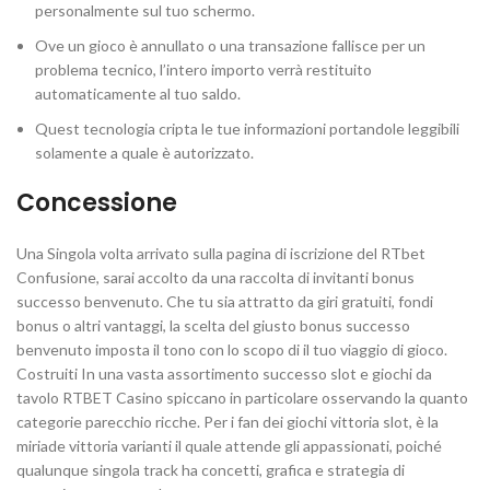
personalmente sul tuo schermo.
Ove un gioco è annullato o una transazione fallisce per un
problema tecnico, l’intero importo verrà restituito
automaticamente al tuo saldo.
Quest tecnologia cripta le tue informazioni portandole leggibili
solamente a quale è autorizzato.
Concessione
Una Singola volta arrivato sulla pagina di iscrizione del RTbet
Confusione, sarai accolto da una raccolta di invitanti bonus
successo benvenuto. Che tu sia attratto da giri gratuiti, fondi
bonus o altri vantaggi, la scelta del giusto bonus successo
benvenuto imposta il tono con lo scopo di il tuo viaggio di gioco.
Costruiti In una vasta assortimento successo slot e giochi da
tavolo RTBET Casino spiccano in particolare osservando la quanto
categorie parecchio ricche. Per i fan dei giochi vittoria slot, è la
miriade vittoria varianti il quale attende gli appassionati, poiché
qualunque singola track ha concetti, grafica e strategia di