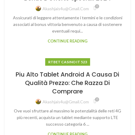
0
Akashjais4u@gmail.com
Assicurati di leggere attentamente i termini e le condizioni
associati al bonus vittoria benvenuto a causa di sostenere
eventuali requi...
CONTINUE READING
RTBET CASINO IT 523
Piu Alto Tablet Android A Causa Di
Qualità Prezzo: Che Razza Di
Comprare
0
Akashjais4u@gmail.com
Ove vuoi sfruttare al massimo le potenzialità delle reti 4G
più recenti, acquista un tablet mediante supporto LTE
successo categoria 6 ...
CONTINUE READING