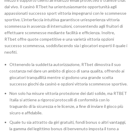
mezzo il supporto clienti all’indirizzo email protected o tramite chat
dal vivo. Il casinò RTbet ha un’entusiasmante opportunità agli
appassionati successo sport vittoria impegnarsi con le scommesse
sportive. L’interfaccia intuitiva garantisce un’esperienza vittoria
scommessa in assenza di interruzioni, consentendo agli fruitori di
effettuare scommesse mediante facilità e efficienza. Inoltre,
RTbet offre quote competitive e una varietà vittoria opzioni
successo scommessa, soddisfacendo sia i giocatori esperti il quale i
neofiti.
Ottenendo la suddetta autorizzazione, RTbet dimostra il suo
costanza nel dare un ambito di gioco di sana qualita, offrendo ai
giocatori tranquillità mentre si godono una grande scelta
successo giochi da casinò e opzioni vittoria scommesse sportive.
Non solo ha misure vittoria protezione dei dati solide, ma RTBET
Italia si attiene a rigorosi protocolli di conformità con lo
traguardo di la sicurezza e le licenze, a fine di inviare il gioco più
sicuro e affidabile.
Quale tu sia attratto da giri gratuiti, fondi bonus o altri vantaggi,
la gamma del legittimo bonus di benvenuto imposta il tono a