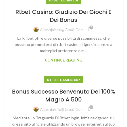
RTBET LOGIN 354
Rtbet Casino: Giudizio Dei Giochi E
Dei Bonus
0
Akashjais4u@gmail.com
La RTbet offre diverse possibilità di scommessa, che
possono permettersi di rtbet casino dirigersi incontro a
molteplici preferenze e m...
CONTINUE READING
RT BET CASINO 887
Bonus Successo Benvenuto Del 100%
Magro A 500
0
Akashjais4u@gmail.com
Mediante Lo Traguardo Di Rtbet login, inizia navigando sul
di essi sito ufficiale utilizzando un browser internet sul tuo