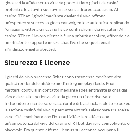
giocatori la affidamento vittoria godersi i loro giochi da casinò
preferiti e le attività sportive in assenza di preoccupazioni. Al
casinò RTbet, i giochi mediante dealer dal vivo offrono
un’esperienza successo gioco coinvolgente e autentica, replicando
l’emozione vittoria un casinò fisico sugli schermi dei giocatori. Al
casinò RTbet, il lavoro clientela è una priorità assoluta, offrendo sia
un efficiente supporto mezzo chat live che sequela email
all’indirizzo email protected.
Sicurezza E Licenze
I giochi dal vivo successo Rtbet sono trasmesse mediante alta
qualità rendendole nitide e mediante gameplay fluide. Puoi
metterti costruiti in contatto mediante i dealer tramite la chat dal
vivo e dare all’esperienza vittoria gioco un tirocc riservato.
Indipendentemente se sei accalorato di blackjack, roulette o poker,
la sezione casinò dal vivo ti permette vittoria selezionare tra scelte
varie. Ciò, combinato con l’interattività e la realtà creano
un’competenza dal vivo del casinò di RTbet davvero coinvolgente e
piacevole. Fra queste offerte, i bonus sul acconto occupano il