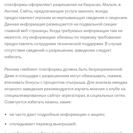
платформы оформляют разрешения на Кюрасао, Мальте, в
Англии. Сайты, предлагающие услуги законно, всегда
предоставляют игрокам исчерпывающую сведения о лицензии.
Данная информация размещается на подвальной секции
главной веб-страницы. Когда требуемых информации там не
имеется, эту информацию обязаны по первому требованию
предоставлять сотрудники технической поддержки. В случае
отсутствия сведений о разрешении, заведение следует
избегать.
Реноме гэмблинг-платформы должна быть безукоризненной.
Даже и площадки с разрешением могут обманывать, скажем,
втюхивать бонусы с процентом отыгрыша. Для анализа имиджа
игорного заведения рекомендуется изучить мнения о клубе на
специализированных сайтах-агрегаторах, в социальных сетях.
Советуется избегать казино, какие:
не часто дают подробные информацию о акциях;
откладывают перевод выигрышей;