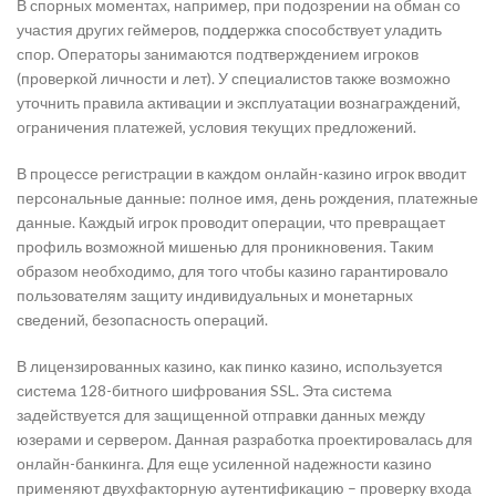
В спорных моментах, например, при подозрении на обман со
участия других геймеров, поддержка способствует уладить
спор. Операторы занимаются подтверждением игроков
(проверкой личности и лет). У специалистов также возможно
уточнить правила активации и эксплуатации вознаграждений,
ограничения платежей, условия текущих предложений.
В процессе регистрации в каждом онлайн-казино игрок вводит
персональные данные: полное имя, день рождения, платежные
данные. Каждый игрок проводит операции, что превращает
профиль возможной мишенью для проникновения. Таким
образом необходимо, для того чтобы казино гарантировало
пользователям защиту индивидуальных и монетарных
сведений, безопасность операций.
В лицензированных казино, как пинко казино, используется
система 128-битного шифрования SSL. Эта система
задействуется для защищенной отправки данных между
юзерами и сервером. Данная разработка проектировалась для
онлайн-банкинга. Для еще усиленной надежности казино
применяют двухфакторную аутентификацию – проверку входа