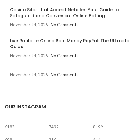
Casino Sites that Accept Neteller: Your Guide to
Safeguard and Convenient Online Betting
November 24, 2025
No Comments
Live Roulette Online Real Money PayPal: The Ultimate
Guide
November 24, 2025
No Comments
November 24, 2025
No Comments
OUR INSTAGRAM
6183
7492
8199
698
316
416