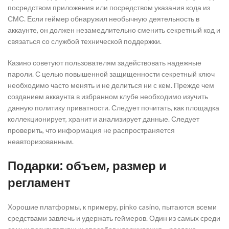
посредством приложения или посредством указания кода из
СМС. Если геймер обнаружил необычную деятельность в
аккаунте, он должен незамедлительно сменить секретный код и
связаться со службой технической поддержки.
Казино советуют пользователям задействовать надежные
пароли. С целью повышенной защищенности секретный ключ
необходимо часто менять и не делиться ни с кем. Прежде чем
созданием аккаунта в избранном клубе необходимо изучить
данную политику приватности. Следует почитать, как площадка
коллекционирует, хранит и анализирует данные. Следует
проверить, что информация не распространяется
неавторизованным.
Подарки: объем, размер и
регламент
Хорошие платформы, к примеру, pinko casino, пытаются всеми
средствами завлечь и удержать геймеров. Один из самых среди