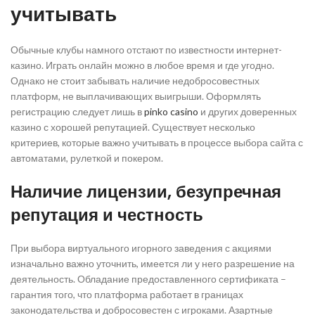
учитывать
Обычные клубы намного отстают по известности интернет-
казино. Играть онлайн можно в любое время и где угодно.
Однако не стоит забывать наличие недобросовестных
платформ, не выплачивающих выигрыши. Оформлять
регистрацию следует лишь в
pinko casino
и других доверенных
казино с хорошей репутацией. Существует несколько
критериев, которые важно учитывать в процессе выбора сайта с
автоматами, рулеткой и покером.
Наличие лицензии, безупречная
репутация и честность
При выбора виртуального игорного заведения с акциями
изначально важно уточнить, имеется ли у него разрешение на
деятельность. Обладание предоставленного сертификата –
гарантия того, что платформа работает в границах
законодательства и добросовестен с игроками. Азартные