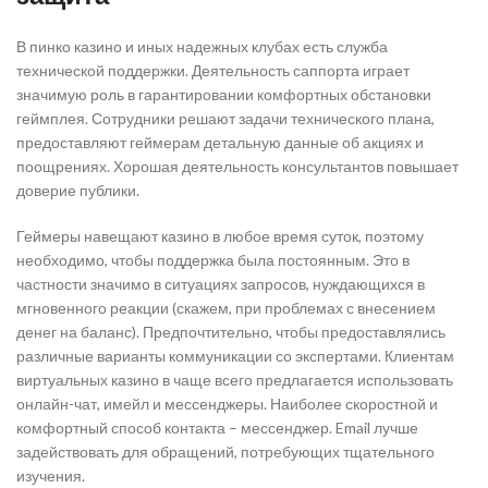
В пинко казино и иных надежных клубах есть служба
технической поддержки. Деятельность саппорта играет
значимую роль в гарантировании комфортных обстановки
геймплея. Сотрудники решают задачи технического плана,
предоставляют геймерам детальную данные об акциях и
поощрениях. Хорошая деятельность консультантов повышает
доверие публики.
Геймеры навещают казино в любое время суток, поэтому
необходимо, чтобы поддержка была постоянным. Это в
частности значимо в ситуациях запросов, нуждающихся в
мгновенного реакции (скажем, при проблемах с внесением
денег на баланс). Предпочтительно, чтобы предоставлялись
различные варианты коммуникации со экспертами. Клиентам
виртуальных казино в чаще всего предлагается использовать
онлайн-чат, имейл и мессенджеры. Наиболее скоростной и
комфортный способ контакта – мессенджер. Email лучше
задействовать для обращений, потребующих тщательного
изучения.