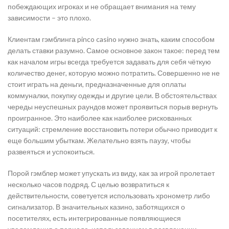
побеждающих игроках и не обращает внимания на тему
зависимости – это плохо.
Клиентам гэмблинга pinco casino нужно знать, каким способом
делать ставки разумно. Самое основное закон такое: перед тем
как началом игры всегда требуется задавать для себя чёткую
количество денег, которую можно потратить. Совершенно не не
стоит играть на деньги, предназначенные для оплаты
коммуналки, покупку одежды и другие цели. В обстоятельствах
череды неуспешных раундов может проявиться порыв вернуть
проигранное. Это наиболее как наиболее рискованных
ситуаций: стремление восстановить потери обычно приводит к
еще большим убыткам. Желательно взять паузу, чтобы
развеяться и успокоиться.
Порой гэмблер может упускать из виду, как за игрой пролетает
несколько часов подряд. С целью возвратиться к
действительности, советуется использовать хронометр либо
сигнализатор. В значительных казино, заботящихся о
посетителях, есть интегрированные появляющиеся