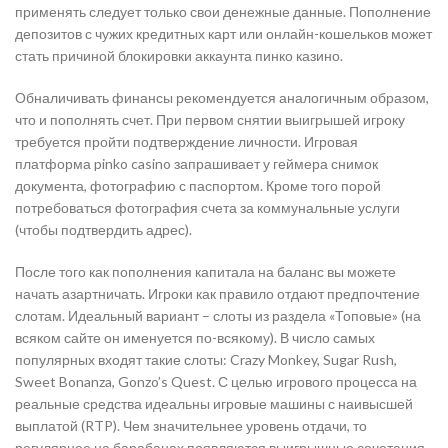
применять следует только свои денежные данные. Пополнение
депозитов с чужих кредитных карт или онлайн-кошельков может
стать причиной блокировки аккаунта пинко казино.
Обналичивать финансы рекомендуется аналогичным образом,
что и пополнять счет. При первом снятии выигрышей игроку
требуется пройти подтверждение личности. Игровая
платформа pinko casino запрашивает у геймера снимок
документа, фотографию с паспортом. Кроме того порой
потребоваться фотография счета за коммунальные услуги
(чтобы подтвердить адрес).
После того как пополнения капитала на баланс вы можете
начать азартничать. Игроки как правило отдают предпочтение
слотам. Идеальный вариант – слоты из раздела «Топовые» (на
всяком сайте он именуется по-всякому). В число самых
популярных входят такие слоты: Crazy Monkey, Sugar Rush,
Sweet Bonanza, Gonzo’s Quest. С целью игрового процесса на
реальные средства идеальны игровые машины с наивысшей
выплатой (RTP). Чем значительнее уровень отдачи, то
регулярнее на барабанах появляются выигрышные сочетания