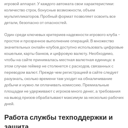
игровой аппарат. У каждого автомата свои характеристики:
количество строк, бонусные возможности, объем
мультипликаторов. Пробный формат позволяет освоить все
детали, безопасно от опасностей.
Один среди ключевых критериев надежности игрового клуба –
простое и прозрачное выполнение операций. В множество
значительных онлайн-клубов доступно использовать цифровые
кошельки, карты банков, и цифровую валюту. Необходимо,
чтобы на сайте принималась местная валютная единица: в
этом случае геймер не столкнется с расходов, связанных с
переводом валют. Прежде чем регистрацией в сайте следует
разузнать, сколько времени там уходит на обналичивание
добычи и нужно ли оплачивать комиссию. Премиальные
площадки не удерживают с игроков много денег, а требования
на вывод призов обрабатывают максимум за несколько рабочих
дней.
Работа службы техподдержки и
защита