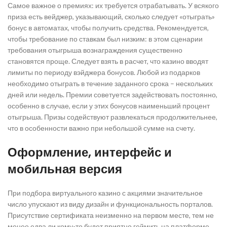
Самое важное о премиях: их требуется отрабатывать. У всякого
приза есть вейджер, указывающий, сколько следует «отыграть»
бонус в автоматах, чтобы получить средства. Рекомендуется,
чтобы требование по ставкам был низким: в этом сценарии
требования отыгрыша вознаграждения существенно
становятся проще. Следует взять в расчет, что казино вводят
лимиты по периоду вэйджера бонусов. Любой из подарков
необходимо отыграть в течение заданного срока – нескольких
дней или недель. Премии советуется задействовать постоянно,
особенно в случае, если у этих бонусов наименьший процент
отыгрыша. Призы содействуют развлекаться продолжительнее,
что в особенности важно при небольшой сумме на счету.
Оформление, интерфейс и
мобильная версия
При подбора виртуального казино с акциями значительное
число упускают из виду дизайн и функциональность порталов.
Присутствие сертификата неизменно на первом месте, тем не
менее едва ли кому-то будет приятно геймить на платформе,