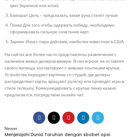
цвет (мрачное или алое).
Баккарат Цель – предсказать, какая рука станет лучше.
Покер Для того чтобы одержать победу, необходимо
сформировать сильную сочетание карт.
Зарики. Игра с пара дайсами, наиболее известная в США.
На сайтах все более часто представлены развлечения с
наличием живых дилеров вживую. В них игроки, не оставляя
своего жилища, контактируют с живыми опытными крупье.
Устройства передают картинку со студий, где дилеры
распределяют карты, вращают рулетку или проводят игры в
стиле телешоу. Коммуницировать с крупье пинко казино
предлагается, посредством онлайн-чат.
Newer
Menjelajahi Dunia Taruhan dengan sbobet opsi