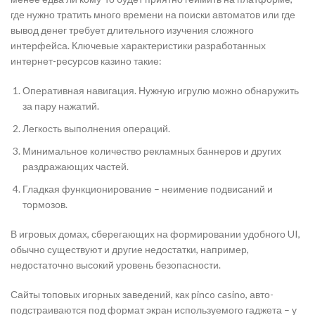
где нужно тратить много времени на поиски автоматов или где
вывод денег требует длительного изучения сложного
интерфейса. Ключевые характеристики разработанных
интернет-ресурсов казино такие:
Оперативная навигация. Нужную игрулю можно обнаружить
за пару нажатий.
Легкость выполнения операций.
Минимальное количество рекламных баннеров и других
раздражающих частей.
Гладкая функционирование – неимение подвисаний и
тормозов.
В игровых домах, сберегающих на формировании удобного UI,
обычно существуют и другие недостатки, например,
недостаточно высокий уровень безопасности.
Сайты топовых игорных заведений, как pinco casino, авто-
подстраиваются под формат экран используемого гаджета – у