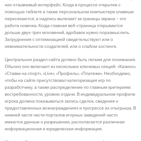
них отзывчивый интерфейс. Когда в процессе открытии с
помощью таблете а также персональном компьютере клавиши
пересекаются, а надпись вылезает за границы экрана – это
работа новичка. Когда главная веб-страница открывается
дольше двух-трех мгновений, вдобавок нужно поразмыслить.
Затруднения с оптимизацией свидетельствуют или о
невнимательности создателей, или о слабом хостинге.
Центральное раздел сайта должно быть легким для понимания.
Обычно оно включает из нескольких ключевых секций: «Казино»,
«Ставки на спорт», «Live», «Профиль», «Платежи». Необходимо,
чтобы на сайте присутствовал категоризация игр по
разработчику, а также распределение по главным критериям:
востребованности, уровню отдачи. В индивидуальном профиле
игрока должна показываться запись сделок, сведения о
предоставленных вознаграждениях и прогрессе их отыгрыша. В
нижней части части порталов игорных заведений часто
имеются данные о разрешении, располагается различная
информационная и юридическая информация.