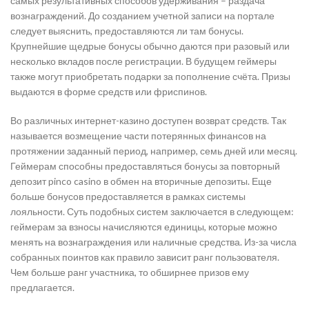
самых результативных способов удерживания – раздача
вознаграждений. До созданием учетной записи на портале
следует выяснить, предоставляются ли там бонусы.
Крупнейшие щедрые бонусы обычно даются при разовый или
несколько вкладов после регистрации. В будущем геймеры
также могут приобретать подарки за пополнение счёта. Призы
выдаются в форме средств или фриспинов.
Во различных интернет-казино доступен возврат средств. Так
называется возмещение части потерянных финансов на
протяжении заданный период, например, семь дней или месяц.
Геймерам способны предоставляться бонусы за повторный
депозит pinco casino в обмен на вторичные депозиты. Еще
больше бонусов предоставляется в рамках системы
лояльности. Суть подобных систем заключается в следующем:
геймерам за взносы начисляются единицы, которые можно
менять на вознаграждения или наличные средства. Из-за числа
собранных поинтов как правило зависит ранг пользователя.
Чем больше ранг участника, то обширнее призов ему
предлагается.