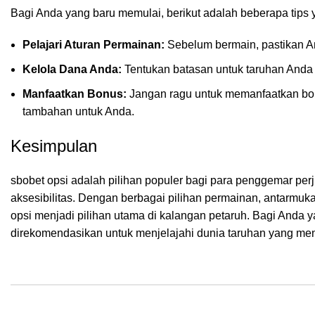
Bagi Anda yang baru memulai, berikut adalah beberapa tips
Pelajari Aturan Permainan:
Sebelum bermain, pastikan A
Kelola Dana Anda:
Tentukan batasan untuk taruhan Anda 
Manfaatkan Bonus:
Jangan ragu untuk memanfaatkan bonu
tambahan untuk Anda.
Kesimpulan
sbobet opsi adalah pilihan populer bagi para penggemar p
aksesibilitas. Dengan berbagai pilihan permainan, antarmu
opsi menjadi pilihan utama di kalangan petaruh. Bagi Anda 
direkomendasikan untuk menjelajahi dunia taruhan yang mena