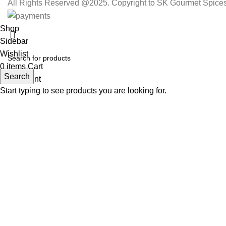
All Rights Reserved @2025. Copyright to SK Gourmet Spices
Shop
Sidebar
Wishlist
0
items
Cart
Search
My account
Start typing to see products you are looking for.