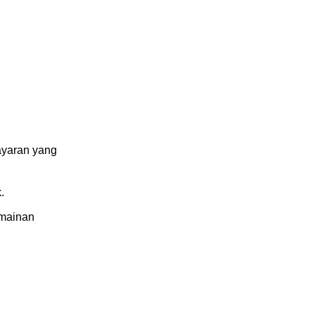
ayaran yang
.
rmainan