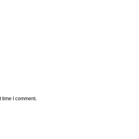
t time I comment.