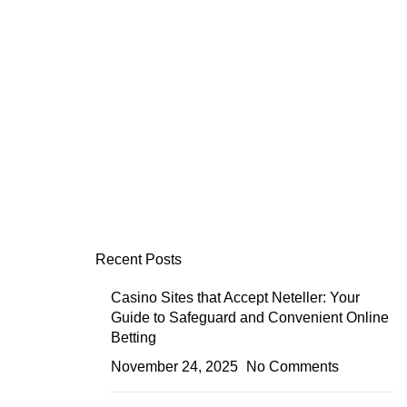
Recent Posts
Casino Sites that Accept Neteller: Your
Guide to Safeguard and Convenient Online
Betting
November 24, 2025
No Comments