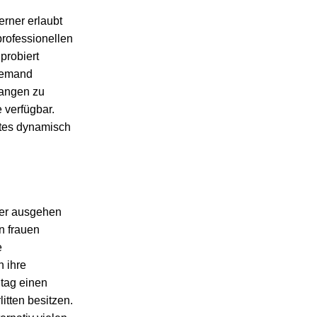
erner erlaubt
rofessionellen
probiert
niemand
fangen zu
 verfügbar.
ites dynamisch
eer ausgehen
n frauen
e
 ihre
tag einen
tten besitzen.