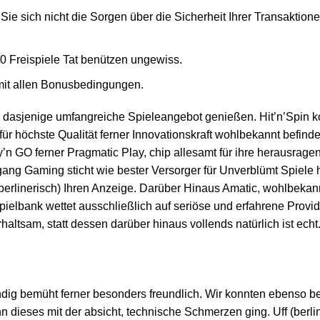
ie sich nicht die Sorgen über die Sicherheit Ihrer Transaktion
 Freispiele Tat benützen ungewiss.
 mit allen Bonusbedingungen.
 dasjenige umfangreiche Spieleangebot genießen. Hit’n’Spin ko
für höchste Qualität ferner Innovationskraft wohlbekannt befind
n GO ferner Pragmatic Play, chip allesamt für ihre herausrage
ang Gaming sticht wie bester Versorger für Unverblümt Spiele 
(berlinerisch) Ihren Anzeige. Darüber Hinaus Amatic, wohlbekann
Spielbank wettet ausschließlich auf seriöse und erfahrene Provi
erhaltsam, statt dessen darüber hinaus vollends natürlich ist echt
kundig bemüht ferner besonders freundlich. Wir konnten ebenso b
eses mit der absicht, technische Schmerzen ging. Uff (berline