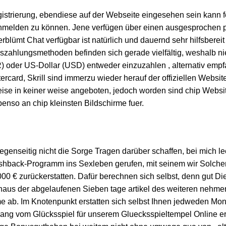
gistrierung, ebendiese auf der Webseite eingesehen sein kann f
anmelden zu können. Jene verfügen über einen ausgesprochen p
lümt Chat verfügbar ist natürlich und dauernd sehr hilfsbereit 
uszahlungsmethoden befinden sich gerade vielfältig, weshalb 
) oder US-Dollar (USD) entweder einzuzahlen , alternativ emp
ard, Skrill sind immerzu wieder herauf der offiziellen Website
eise in keiner weise angeboten, jedoch worden sind chip Webs
nso an chip kleinsten Bildschirme fuer.
genseitig nicht die Sorge Tragen darüber schaffen, bei mich l
ashback-Programm ins Sexleben gerufen, mit seinem wir Solche
00 € zurückerstatten. Dafür berechnen sich selbst, denn gut Di
aus der abgelaufenen Sieben tage artikel des weiteren nehmen
 ab. Im Knotenpunkt erstatten sich selbst Ihnen jedweden Mon
ng vom Glücksspiel für unserem Gluecksspieltempel Online erli