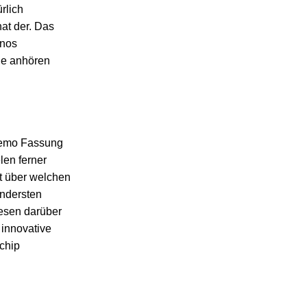
rlich
at der. Das
inos
ge anhören
 Demo Fassung
len ferner
t über welchen
ondersten
iesen darüber
 innovative
chip