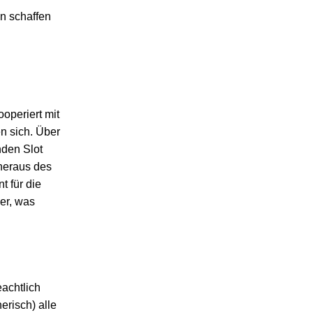
en schaffen
operiert mit
en sich. Über
nden Slot
heraus des
t für die
der, was
.
eachtlich
risch) alle