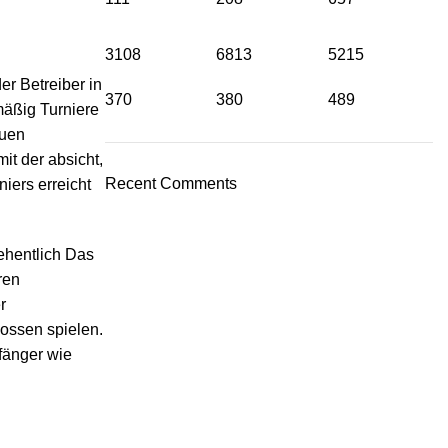
th benefits and delicious
delicious meals. Perfect for
without artificial additives, making it
without artificial additive
or. Ideal for creating hearty
health-conscious individuals
the perfect choice for all your
the perfect choice for all
3108
6813
5215
s that satisfy your taste and
seeking premium quality and
culinary needs.
culinary needs.
ary needs.
natural flavor.
er Betreiber in
370
380
489
mäßig Turniere
euen
it der absicht,
Recent Comments
iers erreicht
ehentlich Das
ren
r
lossen spielen.
fänger wie