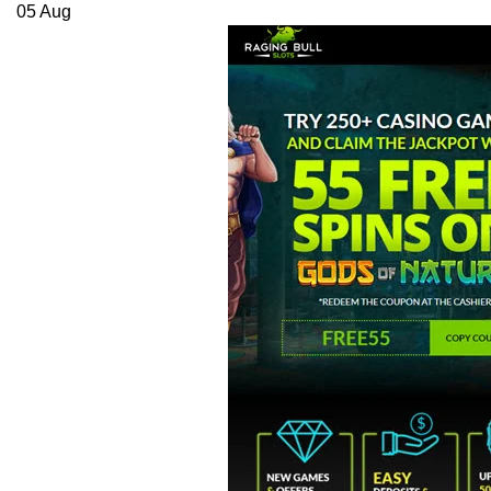
05
Aug
SK Gourmet Spices Makhana
SK Gourmet Spices Chana Dal
,
,
Enjoy the good
you get a tasty and nutritious
perfect for everyday cooking or
SK Gourmet S
SK Gourmet Spices Coriander
SK Gourmet 
snack that’s perfect for any
special occasions. It’s a
ideal for health
Powder
offers rich flavor and
Powder
offer