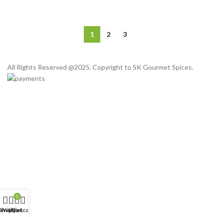
1
2
3
All Rights Reserved @2025. Copyright to SK Gourmet Spices.
0
Shop
Wishlist
My account
Cart