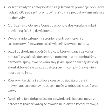
W zrozumiałych i przejrzystych regulaminach promocji i bonusów
rodzaju GGBet szyfr promocyjny nigdy nie pozostawiamy miejsca
na domysły.
Oprócz Tego Gonzo’s Quest dysponuje doskonałą grafikę i
przyjemną ścieżkę dźwiękową.
Wypełnianie całego na stronie rejestracyjnego nie
zaakceptować powinno zająć, więcej niż dwóch minuty.
Jeżeli pochodzimy spośród kraju, w którym dana rozrywka
odrzucić wydaje się dostępna, a pomimo jest to odebraliśmy
darmowe spiny, owo powinniśmy jakim sposobem najszybciej
skontaktować się wraz z obsługą techniczną, która wymieni
nagrodę na inną.
Rozrywki karciane i stołowe często posiadają proste i
niewymagające maksymy, zatem może w odrzucić zacząć grać
każdy.
Dzięki nim, fani dołączający do odwiedzenia kasyna, mogą z
przedtem znaleźć każdą ze swoich ulubionych komputerów, a