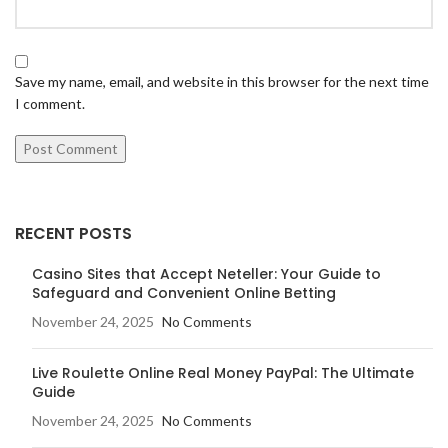
Save my name, email, and website in this browser for the next time
I comment.
RECENT POSTS
Casino Sites that Accept Neteller: Your Guide to
Safeguard and Convenient Online Betting
November 24, 2025
No Comments
Live Roulette Online Real Money PayPal: The Ultimate
Guide
November 24, 2025
No Comments