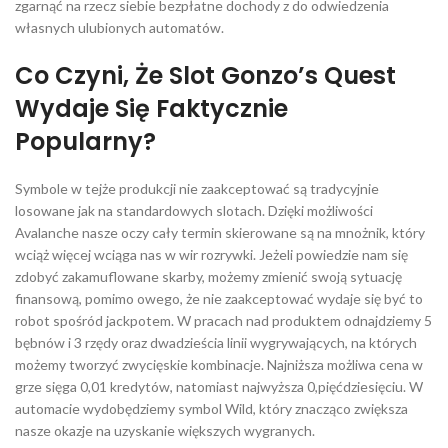
zgarnąć na rzecz siebie bezpłatne dochody z do odwiedzenia
własnych ulubionych automatów.
Co Czyni, Że Slot Gonzo’s Quest
Wydaje Się Faktycznie
Popularny?
Symbole w tejże produkcji nie zaakceptować są tradycyjnie
losowane jak na standardowych slotach. Dzięki możliwości
Avalanche nasze oczy cały termin skierowane są na mnożnik, który
wciąż więcej wciąga nas w wir rozrywki. Jeżeli powiedzie nam się
zdobyć zakamuflowane skarby, możemy zmienić swoją sytuację
finansową, pomimo owego, że nie zaakceptować wydaje się być to
robot spośród jackpotem. W pracach nad produktem odnajdziemy 5
bębnów i 3 rzędy oraz dwadzieścia linii wygrywających, na których
możemy tworzyć zwycięskie kombinacje. Najniższa możliwa cena w
grze sięga 0,01 kredytów, natomiast najwyższa 0,pięćdziesięciu. W
automacie wydobędziemy symbol Wild, który znacząco zwiększa
nasze okazje na uzyskanie większych wygranych.