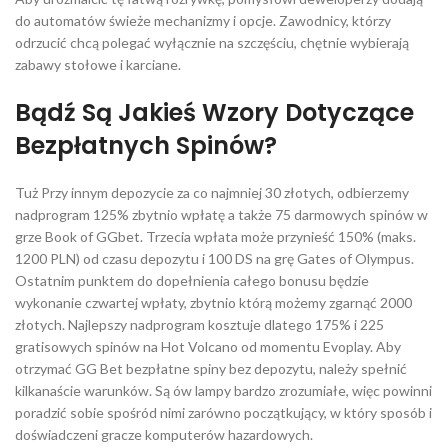
do automatów świeże mechanizmy i opcje. Zawodnicy, którzy
odrzucić chcą polegać wyłącznie na szczęściu, chętnie wybierają
zabawy stołowe i karciane.
Bądź Są Jakieś Wzory Dotyczące
Bezpłatnych Spinów?
Tuż Przy innym depozycie za co najmniej 30 złotych, odbierzemy
nadprogram 125% zbytnio wpłatę a także 75 darmowych spinów w
grze Book of GGbet. Trzecia wpłata może przynieść 150% (maks.
1200 PLN) od czasu depozytu i 100 DS na grę Gates of Olympus.
Ostatnim punktem do dopełnienia całego bonusu będzie
wykonanie czwartej wpłaty, zbytnio którą możemy zgarnąć 2000
złotych. Najlepszy nadprogram kosztuje dlatego 175% i 225
gratisowych spinów na Hot Volcano od momentu Evoplay. Aby
otrzymać GG Bet bezpłatne spiny bez depozytu, należy spełnić
kilkanaście warunków. Są ów lampy bardzo zrozumiałe, więc powinni
poradzić sobie spośród nimi zarówno początkujący, w który sposób i
doświadczeni gracze komputerów hazardowych.