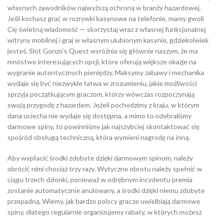
własnych zawodników najwyższą ochroną w branży hazardowej.
Jeśli kochasz grać w rozrywki kasynowe na telefonie, mamy gwoli
Cię świetną wiadomość — skorzystaj wraz z własnej funkcjonalnej
witryny mobilnej i graj w własnym ulubionym kasynie, gdziekolwiek
jesteś. Slot Gonzo’s Quest wyróżnia się głównie naszym, że ma
mnóstwo interesujących opcji, które oferują większe okazje na
wygranie autentycznych pieniędzy. Maksymy zabawy i mechanika
wydaje się być niezwykle łatwa w zrozumieniu, jakie możliwości
sprzyja początkującym graczom, którzy wówczas rozpoczynają
swoją przygodę z hazardem. Jeżeli pochodzimy z kraju, w którym
dana uciecha nie wydaje się dostępna, a mimo to odebraliśmy
darmowe spiny, to powinniśmy jak najszybciej skontaktować się
spośród obsługą techniczną, która wymieni nagrodę na inną.
Aby wypłacić środki zdobyte dzięki darmowym spinom, należy
obrócić nimi chociaż trzy razy. Wytyczne obrotu należy spełnić w
ciągu trzech dzionki, ponieważ w odrębnym incydentu premia
zostanie automatycznie anulowany, a środki dzięki niemu zdobyte
przepadną. Wiemy, jak bardzo polscy gracze uwielbiają darmowe
spiny, dlatego regularnie organizujemy rabaty, w których możesz