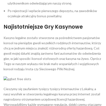
użytkownikom odwiedzającym naszą stronę.
Po rejestracji i wpłacie pierwszego depozytu, na zawodników
oczekuje atrakcyjny bonus powitalny.
Najistotniejsze Gry Kasynowe
Kasyno legalne zostało stworzone za pośrednictwem pasjonatów
konsol na pieniądze gwoli wszelkich rodzimych internautów, którzy
chcą w jednym miejscu znaleźć różnorodną ofertę hazardową. Coś
gwoli mojej dziurki znajdą zarówno fani automatów do odwiedzenia
gier, w jaki sposób i konsol stołowych oraz kasyna na żywo. Oprócz
Tego w naszym wykazu nie brak mało wspaniałych i wyjątkowych
konsol rodzaju Insta czy Sieciowego Piłki Nożnej.
Cieszymy się zaufaniem tysięcy tysięcy internautów z Lokalny, a
nasz wysiłek w stworzeniu legalnego kasyna przez internet został
nagrodzony otrzymaniem urzędowej licencji hazardowej.
Wprowadziliśmy każde wymagane regulacje, dzięki czemu otaczamy