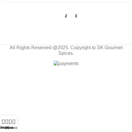
1
2
3
All Rights Reserved @2025. Copyright to SK Gourmet
Spices.
0
Shop
Wishlist
My account
Cart