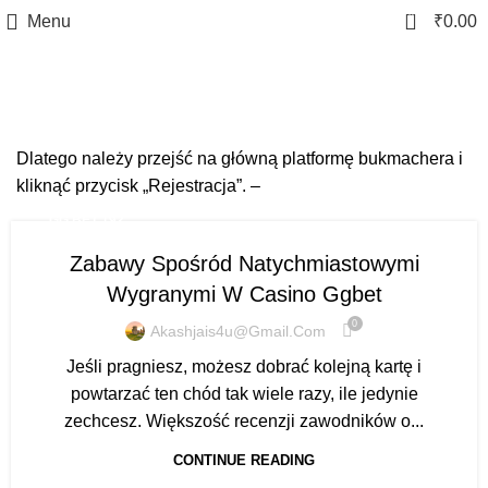
0
Menu
₹
0.00
Gg Bet 192
Dlatego należy przejść na główną platformę bukmachera i
kliknąć przycisk „Rejestracja”. –
GG BET 192
Zabawy Spośród Natychmiastowymi
Wygranymi W Casino Ggbet
0
Akashjais4u@gmail.com
Jeśli pragniesz, możesz dobrać kolejną kartę i
powtarzać ten chód tak wiele razy, ile jedynie
zechcesz. Większość recenzji zawodników o...
CONTINUE READING