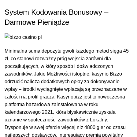
System Kodowania Bonusowy –
Darmowe Pieniądze
Minimalna suma depozytu gwoli każdego metod sięga 45
zł, co stanowi rozważny próg wejscia zarówni dla
początkujących, w który sposób i doświadczonych
zawodników. Jakie Możliwości istoptne, kasynio Bizzo
odrzucić nalicza dodatkowych opłay za dokonywanie
wpłay – środki wyciągnięte wpłacają są przeznaczane w
całości na profil gracza. Kasynobizz jest to nowoczesna
platformа hazardowa zainstalowana w roku
kalendarzowego 2021, która błyskawicznie zyskała
uznanie w społeczności zawodników z Lokalny.
Dysponuje w swej ofercie więcej niż 4800 gier od czasu
najlepszych dostawców, interesujący premia powitalny