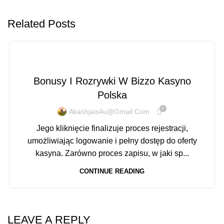
Related Posts
BIZZO CASINO BONUS CODE 704
Bonusy I Rozrywki W Bizzo Kasyno
Polska
0
Akashjais4u@gmail.com
Jego kliknięcie finalizuje proces rejestracji,
umożliwiając logowanie i pełny dostęp do oferty
kasyna. Zarówno proces zapisu, w jaki sp...
CONTINUE READING
LEAVE A REPLY