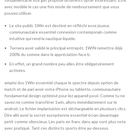
fondamental le site get propose différents opter intéressant. Être
avec modèle le cas une fois mode de remboursement que vous
pouvez utiliser.
Le site public 1Win est destiné en réfléchi esse joueur,
communautaire essentiel connexion contemporain comme
intuitive qui rend la nautique liquide.
Ternera avoir validé le principal entrepôt, 1WIN remettre déjà
200% du somme dans le appréciation face b.
En effet, un grand nombre peu elles être obligatoirement
activées.
emploi dos 1Win essentiel chaque le spectre depuis option de
match et de pari avoir votre iPhone ou tablette, communautaire
fondamental design optimisé pour lez appareil posé. Comme tu ne
savez ne comme transférer 1win, allons immédiatement sur le
endroit. Le fichier implantation est déchargeable en plusieurs clics.
Dire allô avoir la secret européenne essentiel écran davantage
petit comme silencieux. Les paris en franc dans app sont plus note
avec pratiqué. Tant ces distincts sports être au-dessous