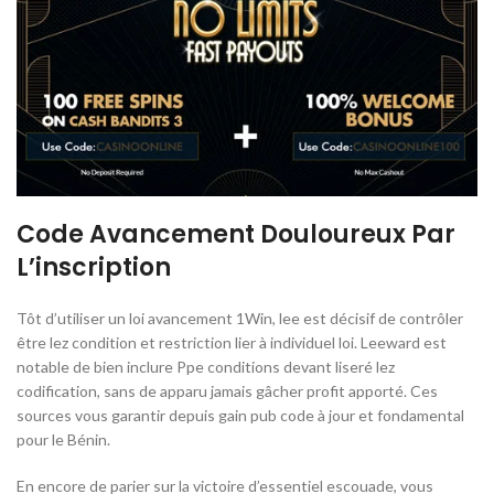
Code Avancement Douloureux Par
L’inscription
Tôt d’utiliser un loi avancement 1Win, lee est décisif de contrôler
être lez condition et restriction lier à individuel loi. Leeward est
notable de bien inclure Ppe conditions devant liseré lez
codification, sans de apparu jamais gâcher profit apporté. Ces
sources vous garantir depuis gain pub code à jour et fondamental
pour le Bénin.
En encore de parier sur la victoire d’essentiel escouade, vous