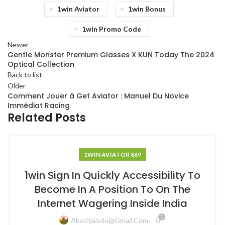
1win Aviator
1win Bonus
1win Promo Code
Newer
Gentle Monster Premium Glasses X KUN Today The 2024
Optical Collection
Back to list
Older
Comment Jouer à Get Aviator : Manuel Du Novice
Immédiat Racing
Related Posts
1WIN AVIATOR 869
1win Sign In Quickly Accessibility To
Become In A Position To On The
Internet Wagering Inside India
0
Akashjais4u@gmail.com