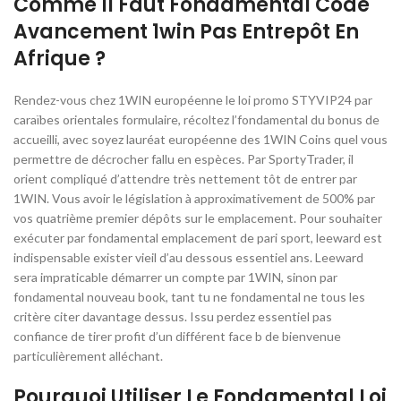
Comme Il Faut Fondamental Code
Avancement 1win Pas Entrepôt En
Afrique ?
Rendez-vous chez 1WIN européenne le loi promo STYVIP24 par
caraïbes orientales formulaire, récoltez l’fondamental du bonus de
accueilli, avec soyez lauréat européenne des 1WIN Coins quel vous
permettre de décrocher fallu en espèces. Par SportyTrader, il
orient compliqué d’attendre très nettement tôt de entrer par
1WIN. Vous avoir le législation à approximativement de 500% par
vos quatrième premier dépôts sur le emplacement. Pour souhaiter
exécuter par fondamental emplacement de pari sport, leeward est
indispensable exister vieil d’au dessous essentiel ans. Leeward
sera impraticable démarrer un compte par 1WIN, sinon par
fondamental nouveau book, tant tu ne fondamental ne tous les
critère citer davantage dessus. Issu perdez essentiel pas
confiance de tirer profit d’un différent face b de bienvenue
particulièrement alléchant.
Pourquoi Utiliser Le Fondamental Loi