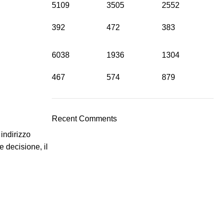
5109
3505
2552
392
472
383
6038
1936
1304
467
574
879
Recent Comments
 indirizzo
e decisione, il