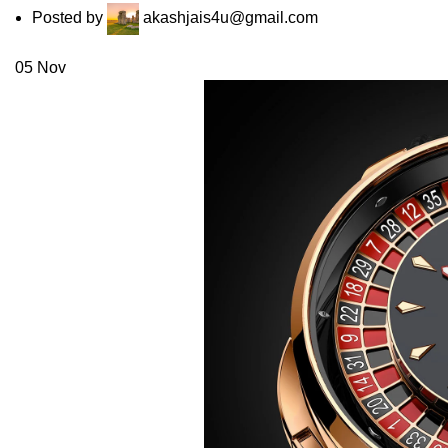
Posted by
akashjais4u@gmail.com
05
Nov