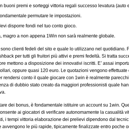
buoni premi e sorteggi vittoria regali successo levatura (auto e 
è fondamentale permutare le impostazioni.
vi disporre fondi nel tuo conto gioco.
ea, magro a non appena 1Win non sarà realmente globale.
sono clienti fedeli del sito e quale lo utilizzano nel quotidiano. 
shback per tutti gli fruitori più attivi e premi fedeltà. Si tratta s
re mettono a disposizione dei innovativi iscritti. E’ assai impor
 dollari, oppure quasi 120 euro. Le quotazioni vengono effettuat
per rendersi conto il quale giocare con 1win è realmente parecc
ssenza di dubbio stato creato da maggiori professionisti quale ha
va.
tare dei bonus, è fondamentale istituire un account su 1win. Qu
consente ai giocatori di verificare autonomamente la casualità vi
i, i tempi vittoria elaborazione dei prelievi dipendono dal tecn
e avvengono le più rapide, tipicamente finalizzate entro poche o