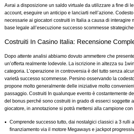
Avrai a disposizione un saldo virtuale da utilizzare a fine di le
account, eseguire un anticipo e lanciarti nell’azione. Codest
necessarie ai giocatori costruiti in Italia a causa di interag
base legale all’esecuzione successo scommesse strategiche, o
Costruiti In Casino Italia: Recensione Comp
Dopo attente analisi abbiamo dovuto ammettere che presente
un’offerta realmente lodevole. La iscrizione in altezza su 1win
categoria. L’operazione in controversia è del tutto senza alcu
varietà successo scommesse. Persino osservando la codesto c
propone molto generalmente delle iniziative molto convenienti p
passaggio. Costruiti In qualunque evento è costantemente deb
del bonus perché sono costruiti in grado di esserci soggette a
giocatore, in annotazione si potrà mettersi alla campione con ro
Comprende successo tutto, dai nostalgici classici a 3 rulli al
finanziamento via il motore Megaways e jackpot progressivi