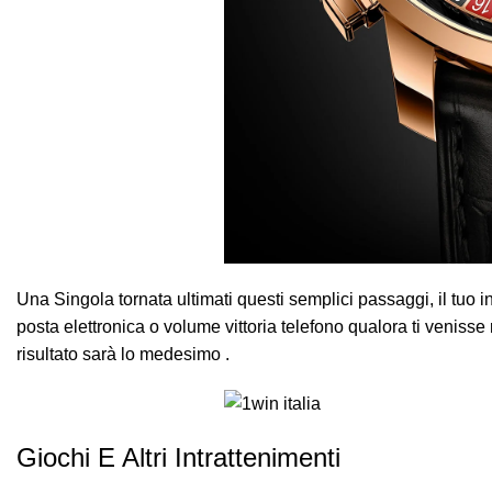
Una Singola tornata ultimati questi semplici passaggi, il tuo i
posta elettronica o volume vittoria telefono qualora ti venisse 
risultato sarà lo medesimo .
Giochi E Altri Intrattenimenti