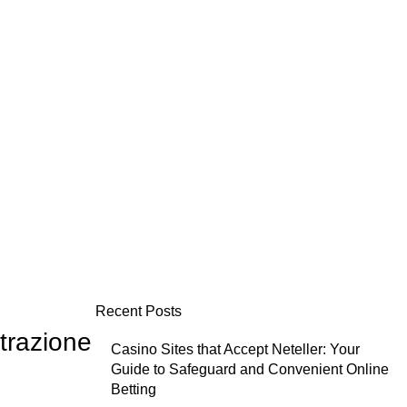
Recent Posts
trazione
Casino Sites that Accept Neteller: Your
Guide to Safeguard and Convenient Online
Betting