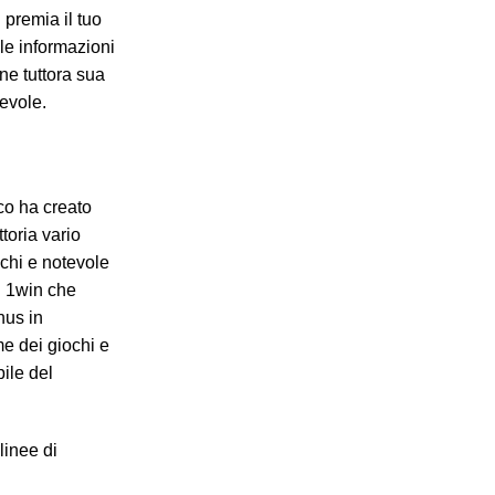
 premia
il tuo
le informazioni
ne tuttora sua
evole.
co ha creato
toria vario
ochi e notevole
i 1win che
nus in
e dei giochi e
ile del
linee di