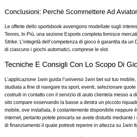
Conclusioni: Perché Scommettere Ad Aviato
Le offerte dello sportsbook avvengono modellate sugli intere
Tennis. In Più, una sezione Esports completa fornisce mercati
Strike. L’integrità dell’competenza di gioco è garantita da un
di ciascuno i giochi automatici, comprese le slot.
Tecniche E Consigli Con Lo Scopo Di Gio
L’applicazione 1win guida l’universo 1win bet sul tuo mobile, 
studiata a fine di navigare tra sport, eventi, selezionare quo
costruiti in contatto con il servizio di aiuto clientela messo
sito compare osservando la basse a destra un piccolo riquadro 
mobile, ove installata, è costantemente disponibile neppure 
internet, pertanto potete provarla se avete disturbi median
di finanziamento il quale potresti reperire in altezza su 1win It