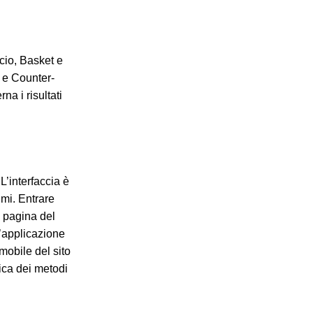
cio, Basket e
2 e Counter-
a i risultati
L’interfaccia è
imi. Entrare
i pagina del
L’applicazione
mobile del sito
ica dei metodi