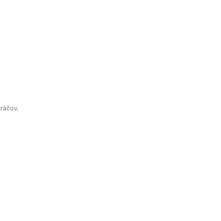
ráčov.