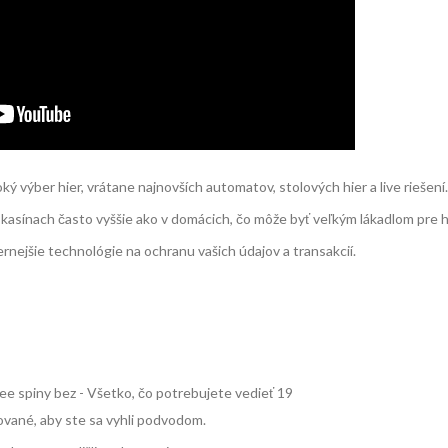
ý výber hier, vrátane najnovších automatov, stolových hier a live riešení.
kasínach často vyššie ako v domácich, čo môže byť veľkým lákadlom pre h
nejšie technológie na ochranu vašich údajov a transakcií.
lované, aby ste sa vyhli podvodom.