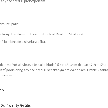
 aby ste predišli prekvapeniam.
hrnuté, patrí:
ulárnych automatech ako sú Book of Ra alebo Starburst.
é kombinácie a skvelú grafiku.
ok je možné, ak viete, kde a ako hľadať. S množstvom dostupných možnost
čítať podmienky, aby ste predišli nečakaným prekvapeniam. Hranie v zahr
 rozumom.
ion
 Dá Twenty Grátis