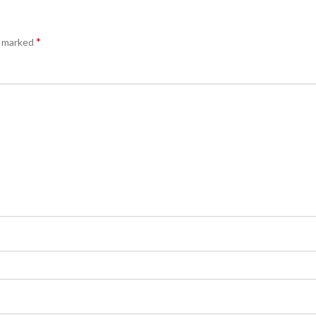
*
e marked