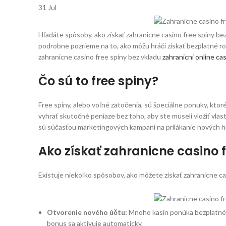
31
Jul
Hľadáte spôsoby, ako získať zahranicne casino free spiny b
podrobne pozrieme na to, ako môžu hráči získať bezplatné ro
zahranicne casino free spiny bez vkladu
zahranicni online ca
Čo sú to free spiny?
Free spiny, alebo voľné zatočenia, sú špeciálne ponuky, kt
vyhrať skutočné peniaze bez toho, aby ste museli vložiť vla
sú súčasťou marketingových kampaní na prilákanie nových h
Ako získať zahranicne casino
Existuje niekoľko spôsobov, ako môžete získať zahranicne ca
Otvorenie nového účtu:
Mnoho kasín ponúka bezplatné za
bonus sa aktivuje automaticky.