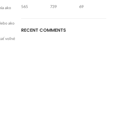
565
739
69
nia ako
alebo ako
RECENT COMMENTS
kať voľné