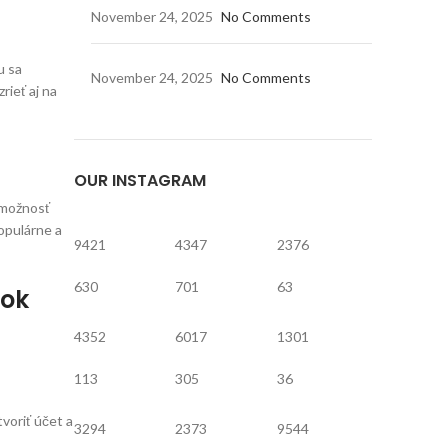
November 24, 2025
No Comments
u sa
November 24, 2025
No Comments
rieť aj na
OUR INSTAGRAM
 možnosť
opulárne a
9421
4347
2376
630
701
63
nok
4352
6017
1301
113
305
36
voriť účet a
3294
2373
9544