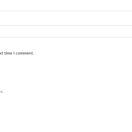
ext time I comment.
s.