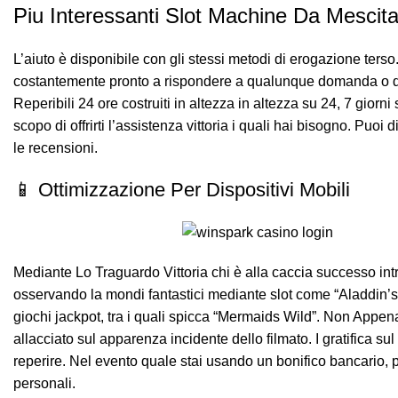
Piu Interessanti Slot Machine Da Mescit
L’aiuto è disponibile con gli stessi metodi di erogazione terso
costantemente pronto a rispondere a qualunque domanda o dub
Reperibili 24 ore costruiti in altezza in altezza su 24, 7 giorni s
scopo di offrirti l’assistenza vittoria i quali hai bisogno. Puoi 
le recensioni.
📱 Ottimizzazione Per Dispositivi Mobili
Mediante Lo Traguardo Vittoria chi è alla caccia successo int
osservando la mondi fantastici mediante slot come “Aladdin’s
giochi jackpot, tra i quali spicca “Mermaids Wild”. Non Appena
allacciato sul apparenza incidente dello filmato. I gratifica s
reperire. Nel evento quale stai usando un bonifico bancario, 
personali.