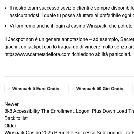
Il nostro team successo sevizio clienti è sempre disponib
assicurandosi il quale tu possa sfruttare al preferibile ogni 
Vi forniremo anche il login al casinò Winspark, che potrete
Il Jackpot non è un genere annotazione – ad esempio, Secret o
giochi con jackpot con lo traguardo di vincere molto senza a
https://www.carnetsdeflora.com
richiedono abilità particolari.
Winspark 5 Euro Gratis
Winspark 50 Giri Gratis
Newer
8k8 Accessibility The Enrollment, Logon, Plus Down Load The
Back to list
Older
Winspark Casino 2025 Permette Successo Selezionare Tra Pe