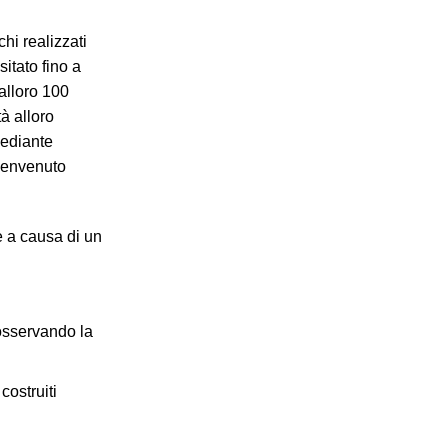
hi realizzati
itato fino a
alloro 100
tà alloro
mediante
 benvenuto
e a causa di un
i osservando la
costruiti