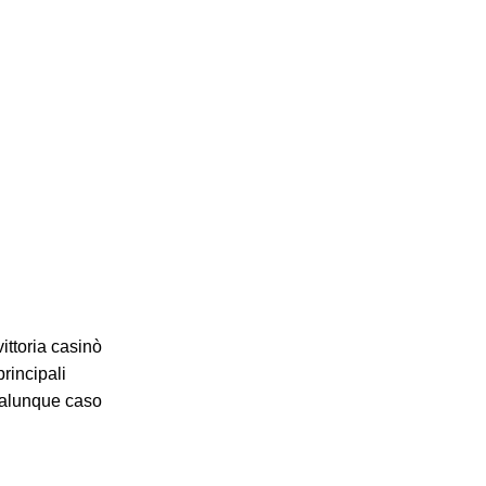
vittoria casinò
rincipali
qualunque caso