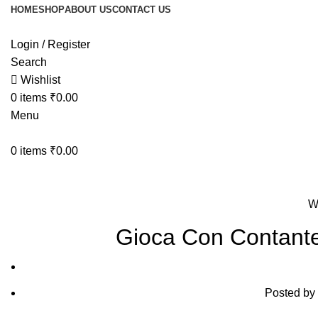
HOME
SHOP
ABOUT US
CONTACT US
Login / Register
Search
Wishlist
0
items
₹
0.00
Menu
0
items
₹
0.00
Blog
W
Gioca Con Contante E
Posted by