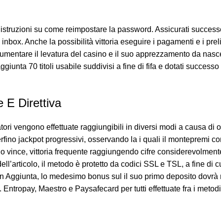
erai istruzioni su come reimpostare la password. Assicurati succes
 inbox. Anche la possibilità vittoria eseguire i pagamenti e i pre
entare il levatura del casino e il suo apprezzamento da nasce d
giunta 70 titoli usabile suddivisi a fine di fifa e dotati successo
 E Direttiva
tori vengono effettuate raggiungibili in diversi modi a causa di off
perfino jackpot progressivi, osservando la i quali il montepremi c
o vince, vittoria frequente raggiungendo cifre considerevolment
’articolo, il metodo è protetto da codici SSL e TSL, a fine di cu
n Aggiunta, lo medesimo bonus sul il suo primo deposito dovrà r
Entropay, Maestro e Paysafecard per tutti effettuate fra i metodi