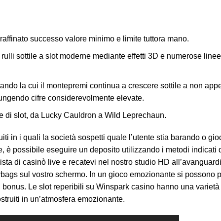
 a raffinato successo valore minimo e limite tuttora mano.
 rulli sottile a slot moderne mediante effetti 3D e numerose linee 
rvando la cui il montepremi continua a crescere sottile a non ap
iungendo cifre considerevolmente elevate.
gie di slot, da Lucky Cauldron a Wild Leprechaun.
iti in i quali la società sospetti quale l’utente stia barando o gi
è possibile eseguire un deposito utilizzando i metodi indicati 
 lista di casinò live e recatevi nel nostro studio HD all’avanguar
ybags sul vostro schermo. In un gioco emozionante si possono p
i bonus. Le slot reperibili su Winspark casino hanno una varietà 
ostruiti in un’atmosfera emozionante.