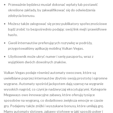
Przeważnie będziesz musiał dokonać wpłaty lub postawić
określone zakłady, by zakwalifikować się do odwiedzenia
zdobycia bonusu.
Możesz także zalogować się przez publikatory społecznościowe
bądź zrobić to bezpośrednio podając swój link mejl i prawidłowe
hasło.
Gwoli internautów preferujących rozrywkę w podróży,
przygotowaliśmy aplikację mobilną Vulkan Vegas.
Użytkownik może ukryć numer i serię paszportu, wraz z
wyjątkiem dwóch dowolnych znaków.
Vulkan Vegas podaje również automaty owocowe, które są
uwielbiane poprzez internautów zbytnio swoją prostotę i ogromne
wygrane. Automaty spośród jackpotem dają szansę na wygranie
wysokich nagród, co czyni je nadzwyczaj ekscytującymi. Kategorie
Megaways owo innowacyjne zabawy, które oferują tysiące
sposobów na wygraną, co dodatkowo zwiększa emocje w czasie
gry. Podajemy także zniżki i wyszukane bonusy, które umilają grę.
Mamy automaty slotowe, zabawy stołowe w jaki sposób poker i