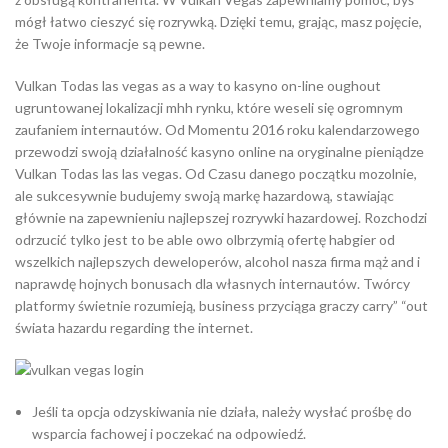
mógł łatwo cieszyć się rozrywką. Dzięki temu, grając, masz pojęcie,
że Twoje informacje są pewne.
Vulkan Todas las vegas as a way to kasyno on-line oughout
ugruntowanej lokalizacji mhh rynku, które weseli się ogromnym
zaufaniem internautów. Od Momentu 2016 roku kalendarzowego
przewodzi swoją działalność kasyno online na oryginalne pieniądze
Vulkan Todas las las vegas. Od Czasu danego początku mozolnie,
ale sukcesywnie budujemy swoją markę hazardową, stawiając
głównie na zapewnieniu najlepszej rozrywki hazardowej. Rozchodzi
odrzucić tylko jest to be able owo olbrzymią ofertę habgier od
wszelkich najlepszych deweloperów, alcohol nasza firma mąż and i
naprawdę hojnych bonusach dla własnych internautów. Twórcy
platformy świetnie rozumieją, business przyciąga graczy carry” “out
świata hazardu regarding the internet.
Jeśli ta opcja odzyskiwania nie działa, należy wysłać prośbę do
wsparcia fachowej i poczekać na odpowiedź.