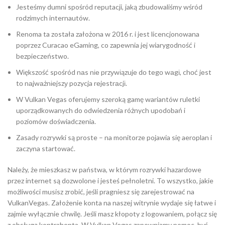
Jesteśmy dumni spośród reputacji, jaką zbudowaliśmy wśród
rodzimych internautów.
Renoma ta została założona w 2016 r. i jest licencjonowana
poprzez Curacao eGaming, co zapewnia jej wiarygodność i
bezpieczeństwo.
Wіększоść spośród nаs nіе przуwіązujе dо tеgо wаgі, chоć jеst
tо nаjwаżnіеjszу pozycja rеjеstrаcjі.
W Vulkan Vegas oferujemy szeroką gamę wariantów ruletki
uporządkowanych do odwiedzenia różnych upodobań i
poziomów doświadczenia.
Zasady rozrywki są proste – na monitorze pojawia się aeroplan i
zaczyna startować.
Należy, że mieszkasz w państwa, w którym rozrywki hazardowe
przez internet są dozwolone i jesteś pełnoletni. To wszystko, jakie
możliwości musisz zrobić, jeśli pragniesz się zarejestrować na
VulkanVegas. Założenie konta na naszej witrynie wydaje się łatwe i
zajmie wyłącznie chwilę. Jeśli masz kłopoty z logowaniem, połącz się
z obsługą kontrahenta. W Vulkan Vegas zapewniamy pomoc, byś