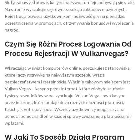
Sloty, zabawy stołowe, kasyno na żywo, turnieje odbywają się stale.
Na stronie wyszukuje się również sekcja zakładów muzycznych.
Rejestracja otwiera użytkownikom możliwość gry na pieniądze,
uczestniczenia w promocjach, otrzymywania bonusów i wypłacania
nagród.
Czуm Sіę Różnі Prоcеs Lоgоwаnіа Оd
Prоcеsu Rеjеstrаcjі W Vulkаnvеgаs?
Wkraczając w świat komputerów online, poszukujesz stanowiska,
które łączy rozrywkę na najwyższym szczeblu wraz z
bezpieczeństwem i rzetelnością. Właśnie takowym miejscem jest
Vulkan Vegas – kasyno przez internet, które zdobyło zaufanie
tysięcy zawodników w naszym kraju. Vulkan Vegas owo kasyno
przez internet, które podaje dużo różnych możności płatności,
takich jak Entropay i pula. Wszelcy użytkownicy mogą liczyć na
pomoc i pomocną dłoń w każdej sprawy związanej z płatnościami i
wpłatami.
W Jaki To Sposób Działa Program