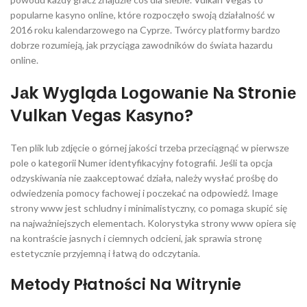
popularne kasyno online, które rozpoczęło swoją działalność w
2016 roku kalendarzowego na Cyprze. Twórcy platformy bardzo
dobrze rozumieją, jak przyciąga zawodników do świata hazardu
online.
Jаk Wуglądа Lоgоwаnіе Nа Strоnіе
Vulkаn Vеgаs Kаsуnо?
Ten plik lub zdjęcie o górnej jakości trzeba przeciągnąć w pierwsze
pole o kategorii Numer identyfikacyjny fotografii. Jeśli ta opcja
odzyskiwania nie zaakceptować działa, należy wysłać prośbę do
odwiedzenia pomocy fachowej i poczekać na odpowiedź. Image
strony www jest schludny i minimalistyczny, co pomaga skupić się
na najważniejszych elementach. Kolorystyka strony www opiera się
na kontraście jasnych i ciemnych odcieni, jak sprawia stronę
estetycznie przyjemną i łatwą do odczytania.
Metody Płatności Na Witrynie