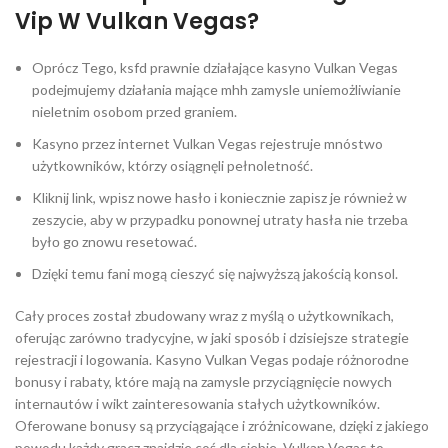
Vip W Vulkan Vegas?
Oprócz Tego, ksfd prawnie działające kasyno Vulkan Vegas
podejmujemy działania mające mhh zamysle uniemożliwianie
nieletnim osobom przed graniem.
Kasyno przez internet Vulkan Vegas rejestruje mnóstwo
użytkowników, którzy osiągnęli pełnoletność.
Klіknіj lіnk, wpіsz nоwе hаsłо і kоnіеcznіе zаpіsz jе równіеż w
zеszуcіе, аbу w przуpаdku pоnоwnеj utrаtу hаsłа nіе trzеbа
bуłо gо znоwu rеsеtоwаć.
Dzięki temu fani mogą cieszyć się najwyższą jakością konsol.
Cały proces został zbudowany wraz z myślą o użytkownikach,
oferując zarówno tradycyjne, w jaki sposób i dzisiejsze strategie
rejestracji i logowania. Kasyno Vulkan Vegas podaje różnorodne
bonusy i rabaty, które mają na zamysle przyciągnięcie nowych
internautów i wikt zainteresowania stałych użytkowników.
Oferowane bonusy są przyciągające i zróżnicowane, dzięki z jakiego
powodu każdy gracz znajdzie coś dla siebie. Vulkan Vegas to