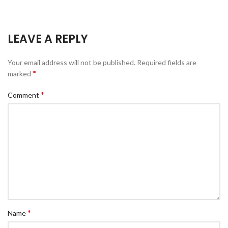
LEAVE A REPLY
Your email address will not be published.
Required fields are
*
marked
*
Comment
*
Name