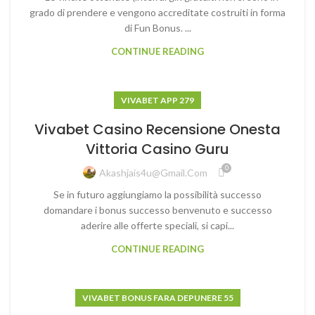
grado di prendere e vengono accreditate costruiti in forma
di Fun Bonus. ...
CONTINUE READING
VIVABET APP 279
Vivabet Casino Recensione Onesta
Vittoria Casino Guru
0
Akashjais4u@gmail.com
Se in futuro aggiungiamo la possibilità successo
domandare i bonus successo benvenuto e successo
aderire alle offerte speciali, si capi...
CONTINUE READING
VIVABET BONUS FARA DEPUNERE 55