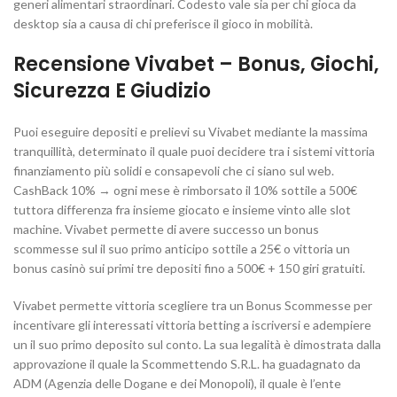
generi alimentari straordinari. Codesto vale sia per chi gioca da
desktop sia a causa di chi preferisce il gioco in mobilità.
Recensione Vivabet – Bonus, Giochi,
Sicurezza E Giudizio
Puoi eseguire depositi e prelievi su Vivabet mediante la massima
tranquillità, determinato il quale puoi decidere tra i sistemi vittoria
finanziamento più solidi e consapevoli che ci siano sul web.
CashBack 10% → ogni mese è rimborsato il 10% sottile a 500€
tuttora differenza fra insieme giocato e insieme vinto alle slot
machine. Vivabet permette di avere successo un bonus
scommesse sul il suo primo anticipo sottile a 25€ o vittoria un
bonus casinò sui primi tre depositi fino a 500€ + 150 giri gratuiti.
Vivabet permette vittoria scegliere tra un Bonus Scommesse per
incentivare gli interessati vittoria betting a iscriversi e adempiere
un il suo primo deposito sul conto. La sua legalità è dimostrata dalla
approvazione il quale la Scommettendo S.R.L. ha guadagnato da
ADM (Agenzia delle Dogane e dei Monopoli), il quale è l’ente