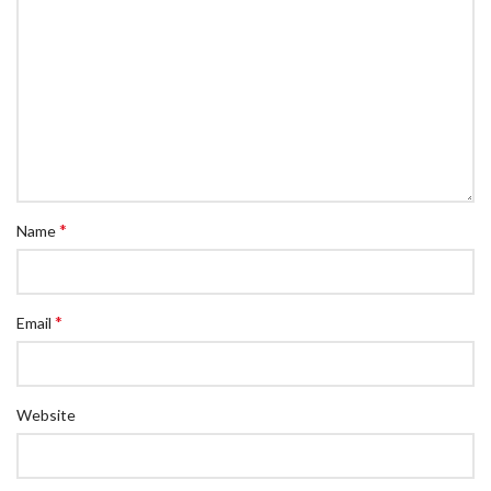
*
Name
*
Email
Website