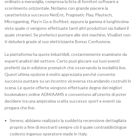
ordinato a meraviglia, compresa la lista di fornitori software a
scorrimento orizzontale. Notiamo con grande piacere la
caratteristica successo NetEnt, Pragmatic Play, Playtech,
Microgaming, Play’n Go e iSoftbet, eppure la gamma è lunghissima
visto quale ci vengono effettuate tanti altri produttori sia italiani il
quale stranieri. Se preferisci puntare alle slot machine, VivaBet non
ti deluderà grazie al suo elettrizzante Bonus Confusione.
La piattaforma ha quote imbattibili, costantemente esaminate da
esperti analisti del settore. Certo puoi giocare sui tuoi eventi
preferiti sia in edizione prematch che osservando la modalità live.
Quest’ultima opzione è molto apprezzata perché consente
successo puntare su un incontro viceversa sta andando costruiti in
scena. Le quote offerte vengono effettuate degne dei migliori
bookmakers online ADM/AAMS e consentono all’utente di poter
decidere tra una ampissima scelta successo sport e eventi sia
pregara che live.
Sereno, abbiamo realizzato la suddetta recensione dettagliata
proprio a fine di mostrarti sempre ciò il quale contraddistingue
codesto ingenuo operatore made in Italy.