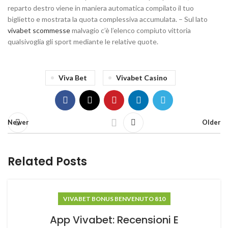
reparto destro viene in maniera automatica compilato il tuo
biglietto e mostrata la quota complessiva accumulata. – Sul lato
vivabet scommesse
malvagio c’è l’elenco compiuto vittoria
qualsivoglia gli sport mediante le relative quote.
Viva Bet
Vivabet Casino
Newer
Older
Related Posts
VIVABET BONUS BENVENUTO 810
App Vivabet: Recensioni E