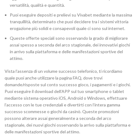
versatilità, qualità e quantità.
Puoi eseguire depositi e prelievi su Vivabet mediante la massima
tranquillità, determinato che puoi decidere tra i sistemi vittoria
erogazione più solidi e consapevoli quale ci sono sul internet.
Queste offerte speciali sono osservando la grado di migliorare
assai spesso a seconda del arco stagionale, dei innovativi giochi
in arrivo sulla piattaforma e delle manifestazioni sportive del
attimo.
Vista l’assenza di un volume successo telefonico, ti ricordiamo
quale puoi anche utilizzare la pagina FAQ, dove trovi
domande/risposte sul conto successo gioco, i pagamenti e i giochi.
Puoi eseguire il download dell’APP sul tuo smartphone o tablet
mediante sistema operativo iOS, Android o Windows, effettuare
l’accesso con le tue credenziali e divertirti con l’intera gamma
successo scommesse o giochi da casinò. Queste promozioni
possono alterare assai generalmente a seconda del arco
stagionale, dei nuovi giochi osservando la arrivo sulla piattaforma e
delle manifestazioni sportive del attimo.