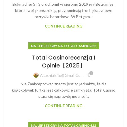
Bukmacher STS uruchomił w sierpniu 2019 gry Betgames,
które swoją konstrukcją przypominają trochę kasynowe
rozrywki hazardowe. W Betgam...
CONTINUE READING
NAJLEPSZE GRY NA TOTAL CASINO 622
Total Casino️recenzja I
Opinie【2025】
0
Akashjais4u@gmail.com
Nie Zaakceptować znaczy jest to jednakże, że dla
kogokolwiek furtka jest całkowicie zamknięta. Total Casino
stara się naprawdę mocno, j...
CONTINUE READING
NAJLEPSZE GRY NA TOTAL CASINO 622