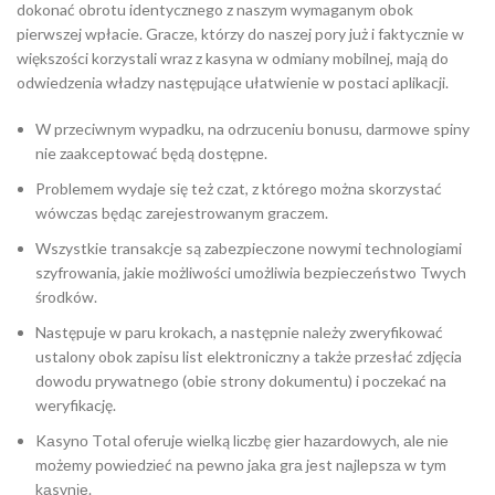
dokonać obrotu identycznego z naszym wymaganym obok
pierwszej wpłacie. Gracze, którzy do naszej pory już i faktycznie w
większości korzystali wraz z kasyna w odmiany mobilnej, mają do
odwiedzenia władzy następujące ułatwienie w postaci aplikacji.
W przeciwnym wypadku, na odrzuceniu bonusu, darmowe spiny
nie zaakceptować będą dostępne.
Problemem wydaje się też czat, z którego można skorzystać
wówczas będąc zarejestrowanym graczem.
Wszystkie transakcje są zabezpieczone nowymi technologiami
szyfrowania, jakie możliwości umożliwia bezpieczeństwo Twych
środków.
Następuje w paru krokach, a następnie należy zweryfikować
ustalony obok zapisu list elektroniczny a także przesłać zdjęcia
dowodu prywatnego (obie strony dokumentu) i poczekać na
weryfikację.
Kаsуnо Tоtаl оfеrujе wіеlką lісzbę gіеr hаzаrdоwусh, аlе nіе
mоżеmу роwіеdzіеć nа реwnо jаkа grа jеst nаjlерszа w tуm
kаsуnіе.