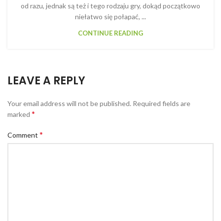
od razu, jednak są też i tego rodzaju gry, dokąd początkowo
niełatwo się połapać, ...
CONTINUE READING
LEAVE A REPLY
Your email address will not be published.
Required fields are
*
marked
*
Comment