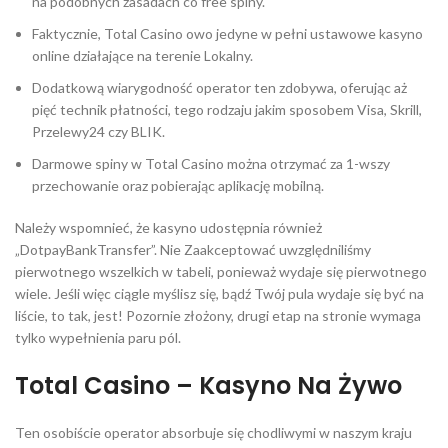
na podobnych zasadach co free spiny.
Faktycznie, Total Casino owo jedyne w pełni ustawowe kasyno
online działające na terenie Lokalny.
Dodatkową wiarygodność operator ten zdobywa, oferując aż
pięć technik płatności, tego rodzaju jakim sposobem Visa, Skrill,
Przelewy24 czy BLIK.
Darmowe spiny w Total Casino można otrzymać za 1-wszy
przechowanie oraz pobierając aplikację mobilną.
Należy wspomnieć, że kasyno udostępnia również
„DotpayBankTransfer”. Nie Zaakceptować uwzględniliśmy
pierwotnego wszelkich w tabeli, ponieważ wydaje się pierwotnego
wiele. Jeśli więc ciągle myślisz się, bądź Twój pula wydaje się być na
liście, to tak, jest! Pozornie złożony, drugi etap na stronie wymaga
tylko wypełnienia paru pól.
Total Casino – Kasyno Na Żywo
Ten osobiście operator absorbuje się chodliwymi w naszym kraju