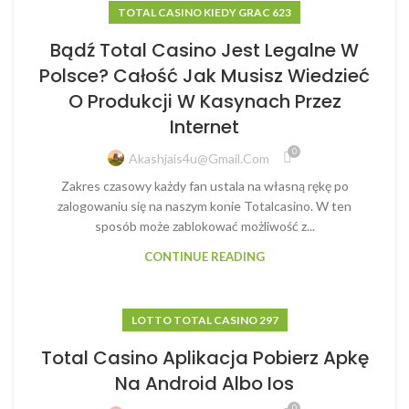
TOTAL CASINO KIEDY GRAC 623
Bądź Total Casino Jest Legalne W
Polsce? Całość Jak Musisz Wiedzieć
O Produkcji W Kasynach Przez
Internet
0
Akashjais4u@gmail.com
Zakres czasowy każdy fan ustala na własną rękę po
zalogowaniu się na naszym konie Totalcasino. W ten
sposób może zablokować możliwość z...
CONTINUE READING
LOTTO TOTAL CASINO 297
Total Casino Aplikacja Pobierz Apkę
Na Android Albo Ios
0