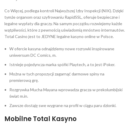
Co Więcej, podlega kontroli Najwyższej Izby Inspekcji (NIK). Dzięki
tymże organom oraz szyfrowaniu RapidSSL, oferuje bezpieczne i
legalne wypłaty dla graczy. Na samym początku rozwiejemy każde
wątpliwości, które z pewnością uświadomią mnóstwo internautów.
Total Casino jest to JEDYNE legalne kasyno online w Polsce.
W ofercie kasyna odnajdziemy nowe rozrywki inspirowane
uniwersum DC Comics, m.
Istnieje pojedyncza marka spółki Playtech, a to jest iPoker.
Można w tych propozycji zagarnąć darmowe spiny na
premierową grę.
Rozgrywka Mucha Mayana wprowadza gracza w prekolumbijski
świat m.in.
Zawsze dostaję swe wygrane na profil w ciągu paru dzionki.
Mobilne Total Kasyno