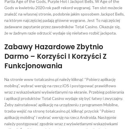
Partia Age of the Gods, Purple Hot i Jackpot Bells. W Age of the
Gods w kwietniu 2020 rok padł rekord wygranej. Ten slot możecie
znaleźć na własnej stronie, podobnie jakim sposobem Jackpot Bells,
na którym najczęściej padają główne wygrane. Jest To najczęściej
zadawane zapytanie przez zawodników Total Casino. Okazuje się,
że w żadnym razie odrzucić wydaje się niełatwo rozbić jackpota.
Zabawy Hazardowe Zbytnio
Darmo – Korzyści I Korzyści Z
Funkcjonowania
Na stronie www totalcasino.pl należy kliknąć “Pobierz aplikację
mobilną”, wybrać wersję na rzecz iOS i postępować prawidłowo
wraz z wskazówkami wyświetlanymi na ekranie. Przebieg pobierania
i aplikacji produktów Total Casino wydaje się być łatwy i zwyczajny.
Żeby zainstalować aplikację na urządzeniu z programem Mobilne,
trzeba wejść na stronę totalcasino.pl, kliknąć przycisk “Pobierz
aplikację mobilną” i wybrać wersję na rzecz Androida. Następnie
należy postępować zgodnie wraz z wyświetlanymi wskazówkami