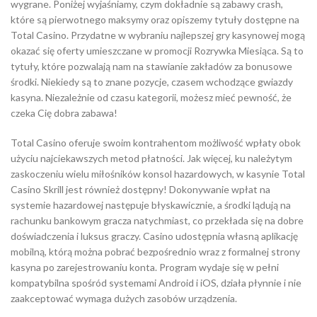
wygrane. Poniżej wyjaśniamy, czym dokładnie są zabawy crash,
które są pierwotnego maksymy oraz opiszemy tytuły dostępne na
Total Casino. Przydatne w wybraniu najlepszej gry kasynowej mogą
okazać się oferty umieszczane w promocji Rozrywka Miesiąca. Są to
tytuły, które pozwalają nam na stawianie zakładów za bonusowe
środki. Niekiedy są to znane pozycje, czasem wchodzące gwiazdy
kasyna. Niezależnie od czasu kategorii, możesz mieć pewność, że
czeka Cię dobra zabawa!
Total Casino oferuje swoim kontrahentom możliwość wpłaty obok
użyciu najciekawszych metod płatności. Jak więcej, ku należytym
zaskoczeniu wielu miłośników konsol hazardowych, w kasynie Total
Casino Skrill jest również dostępny! Dokonywanie wpłat na
systemie hazardowej następuje błyskawicznie, a środki lądują na
rachunku bankowym gracza natychmiast, co przekłada się na dobre
doświadczenia i luksus graczy. Casino udostępnia własną aplikację
mobilną, którą można pobrać bezpośrednio wraz z formalnej strony
kasyna po zarejestrowaniu konta. Program wydaje się w pełni
kompatybilna spośród systemami Android i iOS, działa płynnie i nie
zaakceptować wymaga dużych zasobów urządzenia.