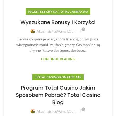
NAJLEPSZE GRY NA TOTAL CASINO 595
Wyszukane Bonusy I Korzyści
0
Akashjais4u@gmail.com
Serwis dysponuje wiarygodną licencję, co zwiększa
wiarygodność marki i zaufanie graczy. Gry mobilne są
płynne i łatwo dostępne, dostoso...
CONTINUE READING
TOTAL CASINO KONTAKT 115
Program Total Casino Jakim
Sposobem Pobrać? Total Casino
Blog
0
Akashjais4u@gmail.com