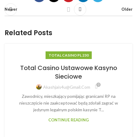
Newer
Older
Related Posts
TOTAL CASINO PL 230
Total Casino Ustawowe Kasyno
Sieciowe
0
Akashjais4u@gmail.com
Zawodnicy, mieszkający pomijając granicami RP na
nieszczęście nie zaakceptować będą zdołali zagrać w
jedynym legalnym polskim kasynie T...
CONTINUE READING