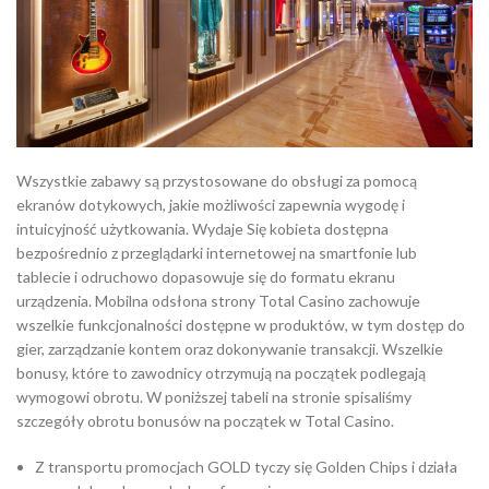
Wszystkie zabawy są przystosowane do obsługi za pomocą
ekranów dotykowych, jakie możliwości zapewnia wygodę i
intuicyjność użytkowania. Wydaje Się kobieta dostępna
bezpośrednio z przeglądarki internetowej na smartfonie lub
tablecie i odruchowo dopasowuje się do formatu ekranu
urządzenia. Mobilna odsłona strony Total Casino zachowuje
wszelkie funkcjonalności dostępne w produktów, w tym dostęp do
gier, zarządzanie kontem oraz dokonywanie transakcji. Wszelkie
bonusy, które to zawodnicy otrzymują na początek podlegają
wymogowi obrotu. W poniższej tabeli na stronie spisaliśmy
szczegóły obrotu bonusów na początek w Total Casino.
Z transportu promocjach GOLD tyczy się Golden Chips i działa