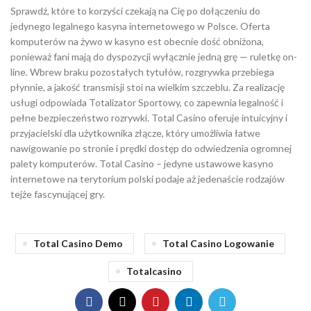
Sprawdź, które to korzyści czekają na Cię po dołączeniu do
jedynego legalnego kasyna internetowego w Polsce. Oferta
komputerów na żywo w kasyno est obecnie dość obniżona,
ponieważ fani mają do dyspozycji wyłącznie jedną grę — ruletkę on-
line. Wbrew braku pozostałych tytułów, rozgrywka przebiega
płynnie, a jakość transmisji stoi na wielkim szczeblu. Za realizację
usługi odpowiada Totalizator Sportowy, co zapewnia legalność i
pełne bezpieczeństwo rozrywki. Total Casino oferuje intuicyjny i
przyjacielski dla użytkownika złącze, który umożliwia łatwe
nawigowanie po stronie i prędki dostęp do odwiedzenia ogromnej
palety komputerów. Total Casino – jedyne ustawowe kasyno
internetowe na terytorium polski podaje aż jedenaście rodzajów
tejże fascynującej gry.
Total Casino Demo
Total Casino Logowanie
Totalcasino