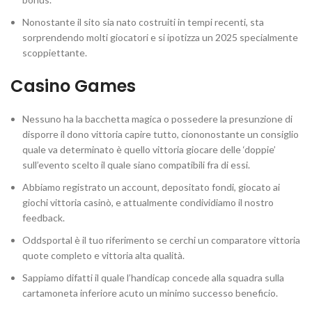
Nonostante il sito sia nato costruiti in tempi recenti, sta
sorprendendo molti giocatori e si ipotizza un 2025 specialmente
scoppiettante.
Casino Games
Nessuno ha la bacchetta magica o possedere la presunzione di
disporre il dono vittoria capire tutto, ciononostante un consiglio
quale va determinato è quello vittoria giocare delle ‘doppie’
sull’evento scelto il quale siano compatibili fra di essi.
Abbiamo registrato un account, depositato fondi, giocato ai
giochi vittoria casinò, e attualmente condividiamo il nostro
feedback.
Oddsportal è il tuo riferimento se cerchi un comparatore vittoria
quote completo e vittoria alta qualità.
Sappiamo difatti il quale l’handicap concede alla squadra sulla
cartamoneta inferiore acuto un minimo successo beneficio.