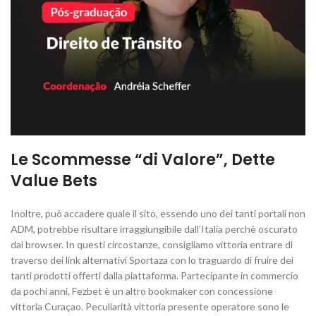
Le Scommesse “di Valore”, Dette
Value Bets
Inoltre, può accadere quale il sito, essendo uno dei tanti portali non
ADM, potrebbe risultare irraggiungibile dall’Italia perchè oscurato
dai browser. In questi circostanze, consigliamo vittoria entrare di
traverso dei link alternativi Sportaza con lo traguardo di fruire dei
tanti prodotti offerti dalla piattaforma. Partecipante in commercio
da pochi anni, Fezbet è un altro bookmaker con concessione
vittoria Curaçao. Peculiarità vittoria presente operatore sono le