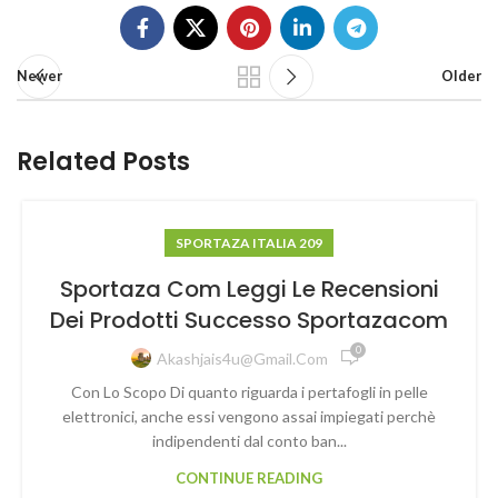
Newer
Older
Related Posts
SPORTAZA ITALIA 209
Sportaza Com Leggi Le Recensioni
Dei Prodotti Successo Sportazacom
0
Akashjais4u@gmail.com
Con Lo Scopo Di quanto riguarda i pertafogli in pelle
elettronici, anche essi vengono assai impiegati perchè
indipendenti dal conto ban...
CONTINUE READING