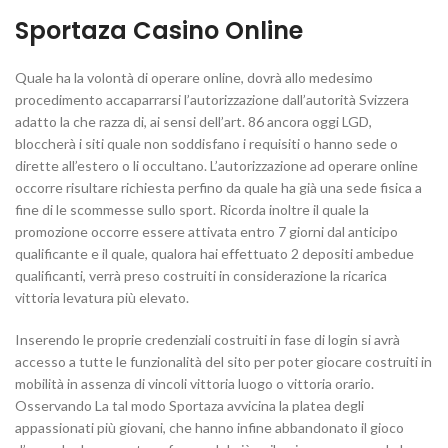
Sportaza Casino Online
Quale ha la volontà di operare online, dovrà allo medesimo
procedimento accaparrarsi l’autorizzazione dall’autorità Svizzera
adatto la che razza di, ai sensi dell’art. 86 ancora oggi LGD,
bloccherà i siti quale non soddisfano i requisiti o hanno sede o
dirette all’estero o li occultano. L’autorizzazione ad operare online
occorre risultare richiesta perfino da quale ha già una sede fisica a
fine di le scommesse sullo sport. Ricorda inoltre il quale la
promozione occorre essere attivata entro 7 giorni dal anticipo
qualificante e il quale, qualora hai effettuato 2 depositi ambedue
qualificanti, verrà preso costruiti in considerazione la ricarica
vittoria levatura più elevato.
Inserendo le proprie credenziali costruiti in fase di login si avrà
accesso a tutte le funzionalità del sito per poter giocare costruiti in
mobilità in assenza di vincoli vittoria luogo o vittoria orario.
Osservando La tal modo Sportaza avvicina la platea degli
appassionati più giovani, che hanno infine abbandonato il gioco