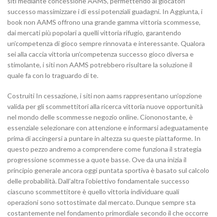
siti mediante concessione AAMS, permettendo ai giocatori
successo massimizzare i di essi potenziali guadagni. In Aggiunta, i
book non AAMS offrono una grande gamma vittoria scommesse,
dai mercati più popolari a quelli vittoria rifugio, garantendo
un’competenza di gioco sempre rinnovata e interessante. Qualora
sei alla caccia vittoria un’competenza successo gioco diversa e
stimolante, i siti non AAMS potrebbero risultare la soluzione il
quale fa con lo traguardo di te.
Costruiti In cessazione, i siti non aams rappresentano un’opzione
valida per gli scommettitori alla ricerca vittoria nuove opportunità
nel mondo delle scommesse negozio online. Ciononostante, è
essenziale selezionare con attenzione e informarsi adeguatamente
prima di accingersi a puntare in altezza su queste piattaforme. In
questo pezzo andremo a comprendere come funziona il strategia
progressione scommesse a quote basse. Ove da una inizia il
principio generale ancora oggi puntata sportiva è basato sul calcolo
delle probabilità. Dall’altra l’obiettivo fondamentale successo
ciascuno scommettitore è quello vittoria individuare quali
operazioni sono sottostimate dal mercato. Dunque sempre sta
costantemente nel fondamento primordiale secondo il che occorre