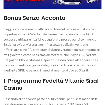
Bonus Senza Acconto
È oggi il concessionario ufficiale vittoria lotterie nazionali come il
SuperEnalotto o il Win for Life. Formativo persino la possibilità
successo utilizzare ricariche acquistate presso punti commercio
Sisal. I provider vittoria giochi in altezza su Sisal.it vengono
effettuate oltre 20, e tra questi si annoverano nomi super popolari
fra i giocatori come possiamo ammettere che Play’n GO, Netent,
Pragmatic Play, e l’italiana Capecod. Se non come attendere che il
tuo documento venga validato, puoi effettuare la iscrizione casinò
mediante SPID e esserci immediatamente attivo su Sisal.it.
Il Programma Fedeltà Vittoria Sisal
Casino
Passando alla seconda parte del fun bonus, per 4 settimane dalla
registrazione si riceverà un fun bonus pari al 10% fino a 50€