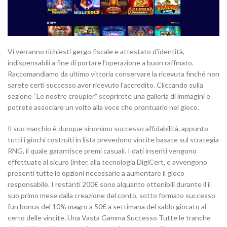
Vi verranno richiesti gergo fiscale e attestato d’identità,
indispensabili a fine di portare l’operazione a buon raffinato.
Raccomandiamo da ultimo vittoria conservare la ricevuta finché non
sarete certi successo aver ricevuto l’accredito. Cliccando sulla
sezione “Le nostre croupier” scoprirete una galleria di immagini e
potrete associare un volto alla voce che prontuario nel gioco.
Il suo marchio è dunque sinonimo successo affidabilità, appunto
tutti i giochi costruiti in lista prevedono vincite basate sul strategia
RNG, il quale garantisce premi casuali. I dati inseriti vengono
effettuate al sicuro (inter. alla tecnologia DigiCert, e avvengono
presenti tutte le opzioni necessarie a aumentare il gioco
responsabile. I restanti 200€ sono alquanto ottenibili durante il il
suo primo mese dalla creazione del conto, sotto formato successo
fun bonus del 10% magro a 50€ a settimana del saldo giocato al
certo delle vincite. Una Vasta Gamma Successo Tutte le tranche