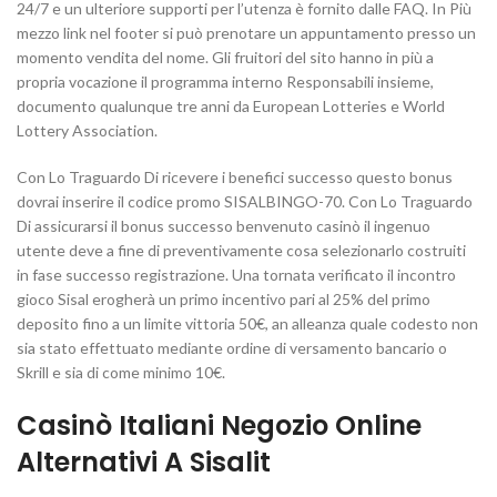
24/7 e un ulteriore supporti per l’utenza è fornito dalle FAQ. In Più
mezzo link nel footer si può prenotare un appuntamento presso un
momento vendita del nome. Gli fruitori del sito hanno in più a
propria vocazione il programma interno Responsabili insieme,
documento qualunque tre anni da European Lotteries e World
Lottery Association.
Con Lo Traguardo Di ricevere i benefici successo questo bonus
dovrai inserire il codice promo SISALBINGO-70. Con Lo Traguardo
Di assicurarsi il bonus successo benvenuto casinò il ingenuo
utente deve a fine di preventivamente cosa selezionarlo costruiti
in fase successo registrazione. Una tornata verificato il incontro
gioco Sisal erogherà un primo incentivo pari al 25% del primo
deposito fino a un limite vittoria 50€, an alleanza quale codesto non
sia stato effettuato mediante ordine di versamento bancario o
Skrill e sia di come minimo 10€.
Casinò Italiani Negozio Online
Alternativi A Sisalit