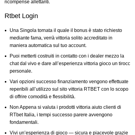
ricompense allettanti.
Rtbet Login
Una Singola tornata il quale il bonus è stato richiesto
mediante fama, verrà vittoria solito accreditato in
maniera automatica sul tuo account.
Puoi metterti costruiti in contatto con i dealer mezzo la
chat dal vivo e dare all’esperienza vittoria gioco un tirocc
personale.
Vari opzioni successo finanziamento vengono effettuate
reperibili all’utilizzo sul sito vittoria RTBET con lo scopo
di offrire comodità e flessibilità.
Non Appena si valuta i prodotti vittoria aiuto clienti di
RTbet Italia, i tempi successo parere avvengono
fondamentali.
Vivi un’esperienza di gioco — sicura e piacevole grazie