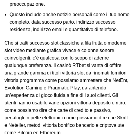
preoccupazione.
Questo include anche notizie personali come il tuo nome
completo, data successo parto, indirizzo successo
residenza, indirizzo email e quantitativo di telefono.
Che si tratti successo slot classiche a fifa frutta o moderne
slot video mediante grafica vivace e colonne sonore
coinvolgenti, c’è qualcosa con lo scopo di aderire
qualunque preferenza. Il casinò RTbet si vanta di offrire
una grande gamma di titoli vittoria slot da rinomati fornitori
vittoria programma come possiamo ammettere che NetEnt,
Evolution Gaming e Pragmatic Play, garantendo
un’esperienza di gioco fluida a fine di i suoi clienti. Gli
utenti hanno usabile varie opzioni vittoria deposito e ritiro,
come possiamo dire che carte di credito e passivo,
pertafogli in pelle elettronici come possiamo dire che Skrill
e Neteller, metodi vittoria bonifico bancario e criptovalute
come Bitcoin ed Ethereum.