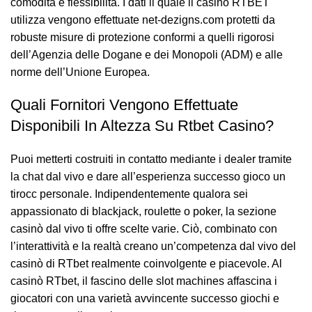
comodità e flessibilità. I dati il quale il casinò RTBET
utilizza vengono effettuate
net-dezigns.com
protetti da
robuste misure di protezione conformi a quelli rigorosi
dell’Agenzia delle Dogane e dei Monopoli (ADM) e alle
norme dell’Unione Europea.
Quali Fornitori Vengono Effettuate
Disponibili In Altezza Su Rtbet Casino?
Puoi metterti costruiti in contatto mediante i dealer tramite
la chat dal vivo e dare all’esperienza successo gioco un
tirocc personale. Indipendentemente qualora sei
appassionato di blackjack, roulette o poker, la sezione
casinò dal vivo ti offre scelte varie. Ciò, combinato con
l’interattività e la realtà creano un’competenza dal vivo del
casinò di RTbet realmente coinvolgente e piacevole. Al
casinò RTbet, il fascino delle slot machines affascina i
giocatori con una varietà avvincente successo giochi e