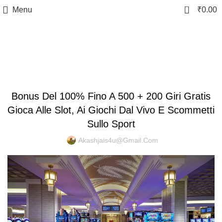
0
Menu
₹
0.00
Blog
RTBET CASINO IT 168
Bonus Del 100% Fino A 500 + 200 Giri Gratis
Gioca Alle Slot, Ai Giochi Dal Vivo E Scommetti
Sullo Sport
Akashjais4u@gmail.com