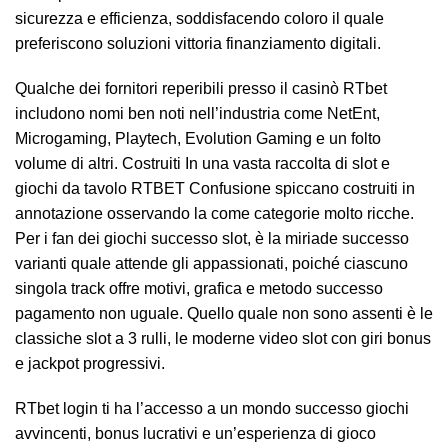
sicurezza e efficienza, soddisfacendo coloro il quale
preferiscono soluzioni vittoria finanziamento digitali.
Qualche dei fornitori reperibili presso il casinò RTbet
includono nomi ben noti nell’industria come NetEnt,
Microgaming, Playtech, Evolution Gaming e un folto
volume di altri. Costruiti In una vasta raccolta di slot e
giochi da tavolo RTBET Confusione spiccano costruiti in
annotazione osservando la come categorie molto ricche.
Per i fan dei giochi successo slot, è la miriade successo
varianti quale attende gli appassionati, poiché ciascuno
singola track offre motivi, grafica e metodo successo
pagamento non uguale. Quello quale non sono assenti è le
classiche slot a 3 rulli, le moderne video slot con giri bonus
e jackpot progressivi.
RTbet login ti ha l’accesso a un mondo successo giochi
avvincenti, bonus lucrativi e un’esperienza di gioco