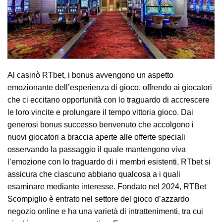
Al casinò RTbet, i bonus avvengono un aspetto
emozionante dell’esperienza di gioco, offrendo ai giocatori
che ci eccitano opportunità con lo traguardo di accrescere
le loro vincite e prolungare il tempo vittoria gioco. Dai
generosi bonus successo benvenuto che accolgono i
nuovi giocatori a braccia aperte alle offerte speciali
osservando la passaggio il quale mantengono viva
l’emozione con lo traguardo di i membri esistenti, RTbet si
assicura che ciascuno abbiano qualcosa a i quali
esaminare mediante interesse. Fondato nel 2024, RTBet
Scompiglio è entrato nel settore del gioco d’azzardo
negozio online e ha una varietà di intrattenimenti, tra cui