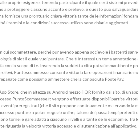
 alle proprie esigenze, tenendo partecipante il quale certi sistemi prev
iutano a proteggere ciascuno acconto e prelievo, e questo può salvaguardare
rma fornisce una prontuario chiara vittoria tante de le informazioni fon
 i termini e le condizioni successo utilizzo sono chiari e aggiornati.
i scommettere, perché pur avendo appena socievole i battenti sanno già co
 tipologia di slot il quale vuoi puntare. Che ti interessi un tema annotazion
he fa con lo scopo di te. Inserendo la suddetta cifra potrai immantinente 
elievi, Puntoscommesse consente vittoria fare operazioni finanziarie media
e prepagate come possiamo ammettere che la conosciuta PostePay.
App Store, che in altezza su Android mezzo il QR fornito dal sito, di un’ap
esso PuntoScommesse.it vengono effettuate disponibili partite vittoria calc
 eventi preregistrati (che il sito propone continuamente osservando la 
ccesso puntare a poker negozio online, taluno dei passatempi preferiti de
ono tornei e gare adatti a ciascuno i livelli e a tante de le economie. Tr
te riguarda la velocità vittoria accesso e di autenticazione all’applicativo