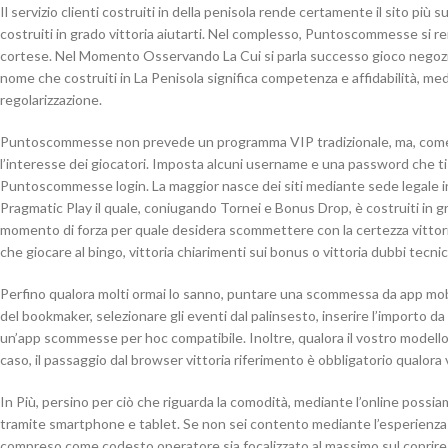
Il servizio clienti costruiti in della penisola rende certamente il sito pi
costruiti in grado vittoria aiutarti. Nel complesso, Puntoscommesse si rend
cortese. Nel Momento Osservando La Cui si parla successo gioco negozio
nome che costruiti in La Penisola significa competenza e affidabilità, me
regolarizzazione.
Puntoscommesse non prevede un programma VIP tradizionale, ma, come su
l’interesse dei giocatori. Imposta alcuni username e una password che t
Puntoscommesse login. La maggior nasce dei siti mediante sede legale in 
Pragmatic Play il quale, coniugando Tornei e Bonus Drop, è costruiti in g
momento di forza per quale desidera scommettere con la certezza vittoria
che giocare al bingo, vittoria chiarimenti sui bonus o vittoria dubbi tecnici
Perfino qualora molti ormai lo sanno, puntare una scommessa da app mobile 
del bookmaker, selezionare gli eventi dal palinsesto, inserire l’importo
un’app scommesse per hoc compatibile. Inoltre, qualora il vostro modello vi
caso, il passaggio dal browser vittoria riferimento è obbligatorio qualora
In Più, persino per ciò che riguarda la comodità, mediante l’online po
tramite smartphone e tablet. Se non sei contento mediante l’esperienza 
compreso come codesto operatore sia focalizzato al massimo sul coprire al p