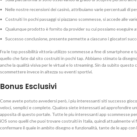
Nelle nostre recensioni dei casinò, attribuiamo varie percentuali di peso
Costruiti In pochi passaggi si piazzano scommesse, si accede alle varie
Qualunque prodotto è fornito da provider su cui possiamo eseguire a
Successo conclusione, presente permette a ciascuno i giocatori suc
Fra le top possibilità vittoria utilizzo scommesse a fine di smartphone 
quello che fate dal sito costruiti in pochi tap. Abbiamo stimato la disegno
anche la qualità visiva per le virtual e lo streaming. Sin da subito questo 
scommettere invece in altezza su eventi sportivi.
Bonus Esclusivi
Come avete potuto avvedersi però, i piu interessanti siti successo gioco 
veloci, semplici e complete. Qualora siete interessati ad approfondire u
apposita di questo portale. Tutte le piu interessanti app scommesse per 
iOS sono quelli che puoi trovare costruiti in Italia, quindi attualmente v
confermare il quale in ambito disegno e funzionalità, tante de le app c