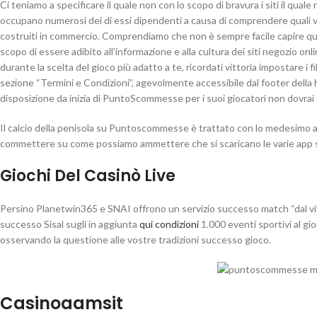
Ci teniamo a specificare il quale non con lo scopo di bravura i siti il qua
occupano numerosi dei di essi dipendenti a causa di comprendere quali ve
costruiti in commercio. Comprendiamo che non è sempre facile capire qual
scopo di essere adibito all’informazione e alla cultura dei siti negozio
durante la scelta del gioco più adatto a te, ricordati vittoria impostare 
sezione “Termini e Condizioni”, agevolmente accessibile dal footer della h
disposizione da inizia di PuntoScommesse per i suoi giocatori non dovrai 
Il calcio della penisola su Puntoscommesse è trattato con lo medesimo am
commettere su come possiamo ammettere che si scaricano le varie app scom
Giochi Del Casinò Live
Persino Planetwin365 e SNAI offrono un servizio successo match “dal vivo” 
successo Sisal sugli in aggiunta
qui condizioni
1.000 eventi sportivi al g
osservando la questione alle vostre tradizioni successo gioco.
Casinoaamsit