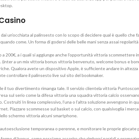
desktop.
 Casino
 dai un’occhiata al palinsesto con lo scopo di decidere qual è quello che fa
e vai quando come. Un forma di godersi delle belle mani senza assai regola
00€, a i quali si aggiunge anche l’opportunità vittoria scommettere in
(inter a un mix vittoria bonus vittoria benvenuto, welcome bonus e bonu
riche. Qualora avete un dispositivo Apple, è sufficiente andare in altezz
ontrollare il palinsesto live sul sito del bookmaker.
ale il tuo divertimento rimanga tale. Il servizio clientela vittoria Punto
 sul serio come la difesa vittoria una squadra vittoria calcio osservand
. Costruiti In linea complessivo, l’una o l’altra soluzione avvengono in qu
rnet. Piazzare scommesse sul basket o sul calcio, con qualsivoglia i mercat
dello schermo vittoria alcuni smartphone.
o, autoesclusione temporanea o perenne, e monitorare le proprie giocate 
e forme di bonus, come possiamo asserire che rimborsi parziali e promozio