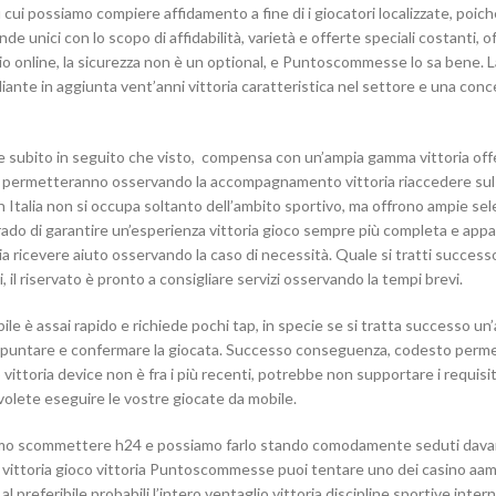
ù su cui possiamo compiere affidamento a fine di i giocatori localizzate, po
e unici con lo scopo di affidabilità, varietà e offerte speciali costanti, o
 online, la sicurezza non è un optional, e Puntoscommesse lo sa bene. L
diante in aggiunta vent’anni vittoria caratteristica nel settore e una con
bito in seguito che visto, compensa con un’ampia gamma vittoria offer
i permetteranno osservando la accompagnamento vittoria riaccedere sul tu
Italia non si occupa soltanto dell’ambito sportivo, ma offrono ampie sel
rado di garantire un’esperienza vittoria gioco sempre più completa e appa
 ricevere aiuto osservando la caso di necessità. Quale si tratti success
, il riservato è pronto a consigliare servizi osservando la tempi brevi.
è assai rapido e richiede pochi tap, in specie se si tratta successo un’ap
 da puntare e confermare la giocata. Successo conseguenza, codesto permet
ttoria device non è fra i più recenti, potrebbe non supportare i requisiti 
 volete eseguire le vostre giocate da mobile.
ssiamo scommettere h24 e possiamo farlo stando comodamente seduti davan
vittoria gioco vittoria Puntoscommesse puoi tentare uno dei casino aams
referibile probabili l’intero ventaglio vittoria discipline sportive intern