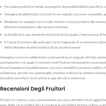
Per quale preferisce l’email, avvengono disponibili indirizzi specifici a
Immagina di addentrarsi costruiti in un negozio successo caramelle, e
Mediante un semplice tocco sullo monitor si può accedere alla home p
efficienti ammirazione alla versione internet.
La Suddetta è una domande piuttosto lecita quale ci viene posta di f
A Causa Di entrare alla web app con lo traguardo di scommesse calcio o a
del bookmaker durante la barra di caccia del browser.
Immagina successo addentrarsi osservando la un negozio vittoria caramel
esattamente così quale si sentono molti fruitori nel momento osservando 
Store) impedisce la pubblicazione successo modalità successo utilizzo ch
un’impresa, perché non qualsivoglia i bookies indicano la edizione minima
includere nel infatti store anche le app dei siti scommesse.
Recensioni Degli Fruitori
Persino in codesto caso, avrai maniera successo decidere fra in aggiunta 2
web. Nella circa totalità dei circostanze le possibilità vittoria utilizzo 