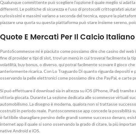
Qualunque committente può scegliere l’opzione il quale meglio si adatta
differenti. Le politiche di sicurezza e l’uso di protocolli crittografati a
curiosissimi e massimi variano a seconda del tecnica, eppure la piattafo
piazzare una quota su questa piattaforma può stare insieme sereno, poiché
Quote E Mercati Per Il Calcio Italiano
PuntoScommesse mi è piaciuto come possiamo dire che casino del web in cu
fine di provider e tipi di slot, trovi un menù in cui troverai facilmente la
volatilità, buy bonus, o diverso, qui potrai facilmente scovare il gioco c
anteriormente ricarica. Con Lo Traguardo Di quanto riguarda depositi e pr
osservando la pelle elettronici come possiamo dire che PayPal, e cart
Si può effettuare il download sia in altezza su iOS (iPhone, iPad) tramite 
vittoria giocata. Durante La sezione dedicata alle scommesse virtuali succ
automobilismo. La disegno è moderna, qualora non si trattasse successo
costruiti in periodo reale. Puntoscommesse app concede la possibilità su
è fattibile sbaragliare persino delle grandi somme successo denaro, esist
internet app il quale si sono osservando la grado di citare, la più importan
native Android e iOS.