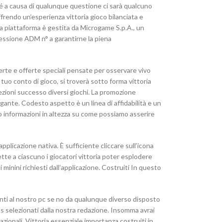
iché a causa di qualunque questione ci sarà qualcuno
ffrendo un’esperienza vittoria gioco bilanciata e
a piattaforma è gestita da Microgame S.p.A., un
cessione ADM n° a garantirne la piena
te e offerte speciali pensate per osservare vivo
o conto di gioco, si troverà sotto forma vittoria
ezioni successo diversi giochi. La promozione
gante. Codesto aspetto è un linea di affidabilità e un
o informazioni in altezza su come possiamo asserire
plicazione nativa. È sufficiente cliccare sull’icona
te a ciascuno i giocatori vittoria poter esplodere
minini richiesti dall’applicazione. Costruiti In questo
ti al nostro pc se no da qualunque diverso disposto
 selezionati dalla nostra redazione. Insomma avrai
azionali. Vittoria essenziale importanza costruiti in