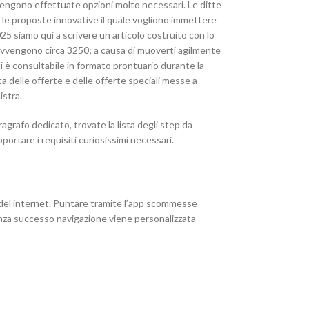
to vengono effettuate opzioni molto necessari. Le ditte
o le proposte innovative il quale vogliono immettere
5 siamo qui a scrivere un articolo costruito con lo
 avvengono circa 3250; a causa di muoverti agilmente
ti è consultabile in formato prontuario durante la
a delle offerte e delle offerte speciali messe a
istra.
grafo dedicato, trovate la lista degli step da
ortare i requisiti curiosissimi necessari.
ti del internet. Puntare tramite l’app scommesse
enza successo navigazione viene personalizzata