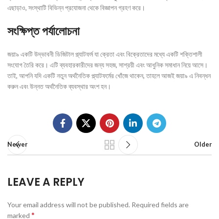
এছাড়াও, সংস্থাটি বিভিন্ন প্রযোজনা থেকে বিজ্ঞাপন গ্রহণ করে।
সংক্ষিপ্ত পর্যালোচনা
জয়া৯ একটি উদ্ভাবনী ডিজিটাল প্ল্যাটফর্ম যা ক্রেতা এবং বিক্রেতাদের মধ্যে একটি শক্তিশালী
সংযোগ তৈরি করে। এটি ব্যবহারকারীদের জন্য সহজ, সাশ্রয়ী এবং আধুনিক সমাধান নিয়ে আসে।
তাই, আপনি যদি একটি নতুন অর্থনৈতিক প্ল্যাটফর্মের খোঁজে থাকেন, তাহলে আজই জয়া৯ এ নিবন্ধন
করুন এবং উন্নত অর্থনৈতিক ব্যবস্থার অংশ হন।
Newer
Older
LEAVE A REPLY
Your email address will not be published.
Required fields are
*
marked