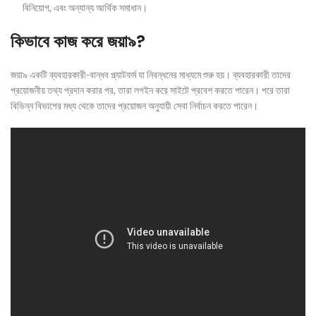
বিনিয়োগ, এবং অন্যান্য আর্থিক সমাধান।
কিভাবে কাজ করে জয়া৯?
জয়া৯ একটি ব্যবহারকারী-বান্ধব প্ল্যাটফর্ম যা নিবন্ধনের মাধ্যমে শুরু হয়। ব্যবহারকারী তাদের
প্রয়োজনীয় তথ্য প্রদান করার পর, তারা লগইন করে সাইটে প্রবেশ করতে পারেন। পরে তারা
বিভিন্ন বিভাগের মধ্য থেকে তাদের প্রয়োজন অনুযায়ী সেবা নির্বাচন করতে পারেন।