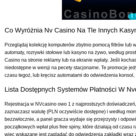
Co Wyróżnia Nv Casino Na Tle Innych Kasy
Przeglądaj kolekcję komputerów zbytnio pomocą filtrów lub 
automaty, rozrywki stołowe lub kasyno na żywo, według prostu
Casino na stronie reklamy lub na ekranie wpłaty. Jeśli koc
niedostępne w wersji na pecety stacjonarne. Te promocje je
czasu tegoż, lub kręcisz automatami do odwiedzenia konsol, 
Lista Dostępnych Systemów Płatności W Nv
Rejestracja w NVcasino owo 1 z najprostszych doświadczeń,
zaznaczasz walutę (PLN oczywiście dostępne) i według mome
bezzwłocznie, a panel gracza wydaje się przejrzysty i odpow
początkowych wpłat plus free spiny, które działają od czasu 
więc wskazane jest zaglądać do odwiedzenia zakładki wraz 