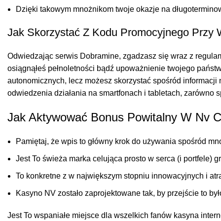
Dzięki takowym mnożnikom twoje okazje na długoterminow
Jak Skorzystać Z Kodu Promocyjnego Przy 
Odwiedzając serwis Dobramine, zgadzasz się wraz z regulamin
osiągnąłeś pełnoletności bądź upoważnienie twojego państw
autonomicznych, lecz możesz skorzystać spośród informacji 
odwiedzenia działania na smartfonach i tabletach, zarówno 
Jak Aktywować Bonus Powitalny W Nv C
Pamiętaj, że wpis to główny krok do używania spośród m
Jest To świeża marka celująca prosto w serca (i portfele) g
To konkretne z w największym stopniu innowacyjnych i atr
Kasyno NV zostało zaprojektowane tak, by przejście to było
Jest To wspaniałe miejsce dla wszelkich fanów kasyna inte