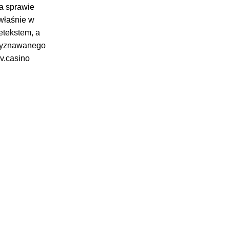
a sprawie
właśnie w
etekstem, a
rzyznawanego
nv.casino