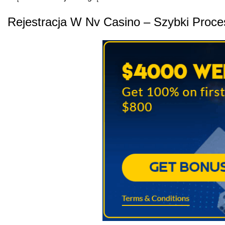
Rejestracja W Nv Casino – Szybki Proce