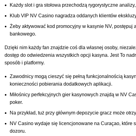
Każdy slot i gra stołowa przechodzą rygorystyczne analiz
Klub VIP NV Casino nagradza oddanych klientów ekskluz
Żeby aktywować kod promocyjny w kasynie NV, postępuj a
bankowego.
Dzięki nim każdy fan znajdzie coś dla własnej osoby, niezal
dostęp do odwiedzenia wszystkich opcji kasyna. Jest To nad
sposób i platformy.
Zawodnicy mogą cieszyć się pełną funkcjonalnością kasyna
konieczności pobierania dodatkowych aplikacji.
Miłośnicy perfekcyjnych gier kasynowych znajdą w NV Casin
poker.
Na przykład, tuż przy głównym depozycie gracz może otrz
NV Casino wydaje się licencjonowane na Curaçao, które s
dozoru.