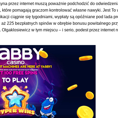
syna przez internet muszą poważnie podchodzić do odwiedzeni
, które pomagają graczom kontrolować własne nawyki. Jest To 
ikacji ciągnie się tygodniami, wypłaty są opóźniane pod lada pr
ć aż 225 bezpłatnych spinów w obrębie bonusu powitalnego p
Olgaklosiewicz w tym miejscu – i serio, podest przez internet 