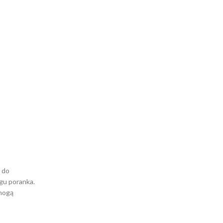
 do
gu poranka.
 mogą