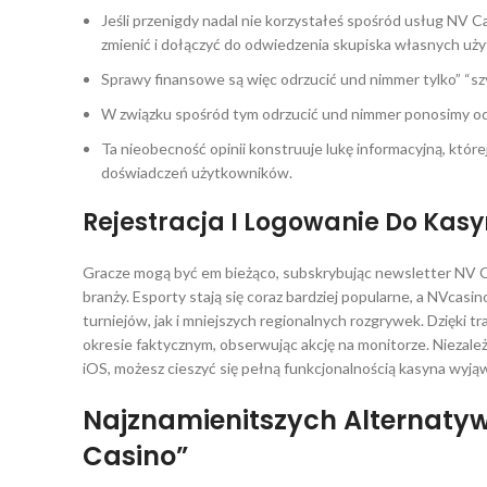
Jeśli przenigdy nadal nie korzystałeś spośród usług NV C
zmienić i dołączyć do odwiedzenia skupiska własnych uż
Sprawy finansowe są więc odrzucić und nimmer tylko” “sz
W związku spośród tym odrzucić und nimmer ponosimy od
Ta nieobecność opinii konstruuje lukę informacyjną, któr
doświadczeń użytkowników.
Rejestracja I Logowanie Do Kas
Gracze mogą być em bieżąco, subskrybując newsletter NV Ca
branży. Esporty stają się coraz bardziej popularne, a NVc
turniejów, jak i mniejszych regionalnych rozgrywek. Dzięki 
okresie faktycznym, obserwując akcję na monitorze. Niezale
iOS, możesz cieszyć się pełną funkcjonalnością kasyna wyj
Najznamienitszych Alternaty
Casino”