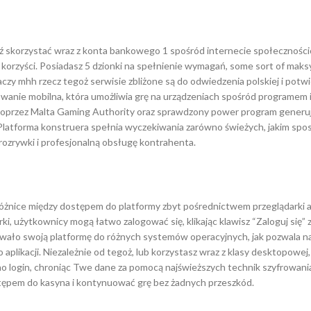
erfect ingredient for your
culinary creations.
ź skorzystać wraz z konta bankowego 1 spośród internecie społeczności
orzyści. Posiadasz 5 dzionki na spełnienie wymagań, some sort of mak
y mhh rzecz tegoż serwisie zbliżone są do odwiedzenia polskiej i potwi
anie mobilna, która umożliwia grę na urządzeniach spośród programem 
poprzez Malta Gaming Authority oraz sprawdzony power program generuj
 Gourmet Spices Coriander
SK Gourmet Spices Coriander
Platforma konstruera spełnia wyczekiwania zarówno świeżych, jakim spo
Powder
offers rich flavor and
Powder
offers rich flavor and
rozrywki i profesjonalną obsługę kontrahenta.
ma without artificial additives,
aroma without artificial additives,
making it a must-have for
making it a must-have for
flavorful cooking.
flavorful cooking.
óżnice między dostępem do platformy zbyt pośrednictwem przeglądarki 
ki, użytkownicy mogą łatwo zalogować się, klikając klawisz “Zaloguj się” 
ało swoją platformę do różnych systemów operacyjnych, jak pozwala 
likacji. Niezależnie od tegoż, lub korzystasz wraz z klasy desktopowej,
no login, chroniąc Twe dane za pomocą najświeższych technik szyfrowani
stępem do kasyna i kontynuować grę bez żadnych przeszkód.