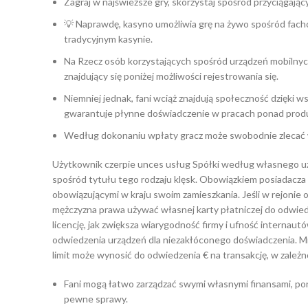
Zagraj w najświeższe gry, skorzystaj spośród przyciągając
💡 Naprawdę, kasyno umożliwia grę na żywo spośród fac
tradycyjnym kasynie.
Na Rzecz osób korzystających spośród urządzeń mobilnych
znajdujący się poniżej możliwości rejestrowania się.
Niemniej jednak, fani wciąż znajdują społeczność dzięk
gwarantuje płynne doświadczenie w pracach ponad produk
Według dokonaniu wpłaty gracz może swobodnie zlecać wy
Użytkownik czerpie unces usług Spółki według własnego uzn
spośród tytułu tego rodzaju klęsk. Obowiązkiem posiadacza k
obowiązującymi w kraju swoim zamieszkania. Jeśli w rejonie 
mężczyzna prawa używać własnej karty płatniczej do odwie
licencję, jak zwiększa wiarygodność firmy i ufność internau
odwiedzenia urządzeń dla niezakłóconego doświadczenia. M
limit może wynosić do odwiedzenia € na transakcję, w zależn
Fani mogą łatwo zarządzać swymi własnymi finansami, po
pewne sprawy.