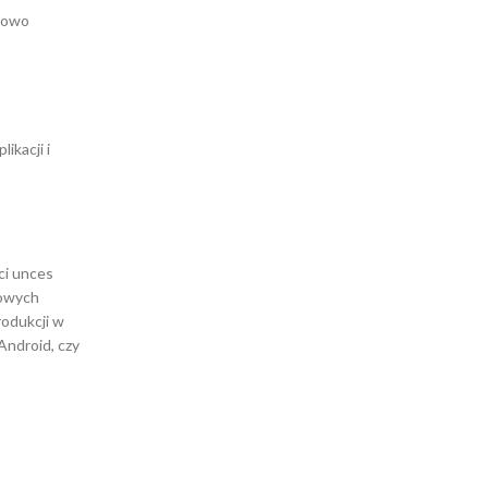
r owo
ikacji i
ci unces
dowych
rodukcji w
Android, czy