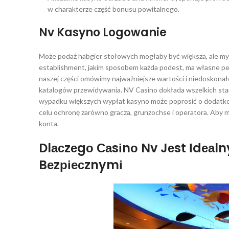
w charakterze część bonusu powitalnego.
Nv Kasyno Logowanie
Może podaż habgier stołowych mogłaby być większa, ale my
establishment, jakim sposobem każda podest, ma własne pe
naszej części omówimy najważniejsze wartości i niedoskonał
katalogów przewidywania. NV Casino dokłada wszelkich stara
wypadku większych wypłat kasyno może poprosić o dodatkow
celu ochronę zarówno gracza, grunzochse i operatora. Aby mó
konta.
Dlасzеgо Саsіnо Nv Jеst Іdеа
Bеzріесznymі