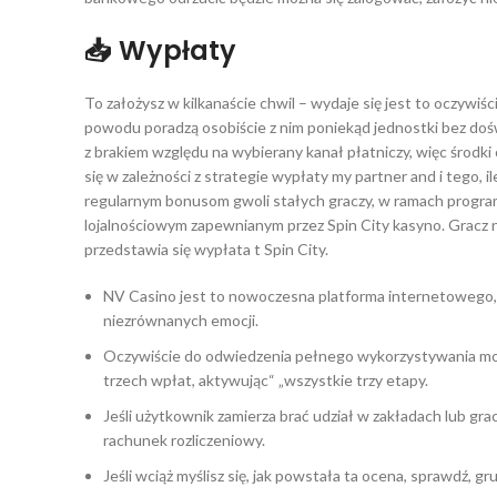
📥 Wypłaty
To założysz w kilkanaście chwil – wydaje się jest to oczywiśc
powodu poradzą osobiście z nim poniekąd jednostki bez d
z brakiem względu na wybierany kanał płatniczy, więc środk
się w zależności z strategie wypłaty my partner and i tego,
regularnym bonusom gwoli stałych graczy, w ramach progra
lojalnościowym zapewnianym przez Spin City kasyno. Gracz 
przedstawia się wypłata t Spin City.
NV Casino jest to nowoczesna platforma internetowego, 
niezrównanych emocji.
SK Gourmet Spices Chana Dal
,
En
Oczywiście do odwiedzenia pełnego wykorzystywania m
SK Gourmet Spices Makhana
,
perfect for everyday cooking or
trzech wpłat, aktywując“ „wszystkie trzy etapy.
you get a tasty and nutritious
special occasions. It’s a
C
snack that’s perfect for any
Jeśli użytkownik zamierza brać udział w zakładach lub g
wholesome and flavorful
f
lifestyle. Enjoy the natural
rachunek rozliczeniowy.
ingredient you can trust for
you
crunch and rich flavor while
quality and health benefits.
re
Jeśli wciąż myślisz się, jak powstała ta ocena, sprawdź, 
fueling your body with
glo