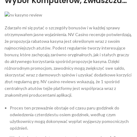
Wybór Komputerów, Zwłaszcza…
Zdarzało mi się pytać o szczegóły bonusów i w każdej sprawy
otrzymywałem jasne wyjaśnienia. NV Casino recenzje potwierdzają,
że propozycja rabatowa kasyna jest określonym wraz z swoim
najmocniejszych atutów. Podest regularnie tworzy interesujące
bonusy, które zachęcają zarówno oryginalnych, jak i stałych graczy
do aktywnego korzystania spośród propozycje kasyna. Dzięki
różnorodnym promocjom, zawodnicy mogą zwiększyć swe saldo,
skorzystać wraz z darmowych spinów i uzyskać dodatkowe korzyści
zbyt regularną grę. NV casino reviews wskazują, że 1 spośród
centralnych atutów tejże platformy jest współpraca wraz z
znakomitymi producentami aplikacji.
Proces ten przeważnie obstaje od czasu paru godzinek do
odwiedzenia czterdziestu osiem godzinek, według czym
użytkownicy mogą dokonywać wypłat wyjąwszy pomocniczych
opóźnień.