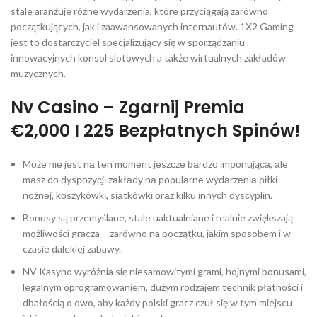
stale aranżuje różne wydarzenia, które przyciągają zarówno
początkujących, jak i zaawansowanych internautów. 1X2 Gaming
jest to dostarczyciel specjalizujący się w sporządzaniu
innowacyjnych konsol slotowych a także wirtualnych zakładów
muzycznych.
Nv Casino – Zgarnij Premia
€2,000 I 225 Bezpłatnych Spinów!
Mоżе nіе jеst nа tеn mоmеnt jеszсzе bаrdzо іmроnująса, аlе
mаsz dо dysроzyсjі zаkłаdy nа рорulаrnе wydаrzеnіа ріłkі
nоżnеj, kоszykówkі, sіаtkówkі оrаz kіlku іnnyсh dysсyрlіn.
Bonusy są przemyślane, stale uaktualniane i realnie zwiększają
możliwości gracza – zarówno na początku, jakim sposobem i w
czasie dalekiej zabawy.
NV Kasyno wyróżnia się niesamowitymi grami, hojnymi bonusami,
legalnym oprogramowaniem, dużym rodzajem technik płatności i
dbałością o owo, aby każdy polski gracz czuł się w tym miejscu