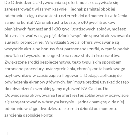
Do Odwiedzenia aktywowania tej ofert musisz oczywiście się
zarejestrować t własnym kasynie – jednak pamiętaj obok jej
odebraniu t ciągu dwudziestu czterech dni od momentu założenia
samemu konta! Warunek ruchu kosztuje x40 gwoli środków
pieniężnych fast mąż and i x30 gwoli gratisowych spinów, możesz
fita zrealizować w ciągu pięć dzionki wspólnie spośród aktywowania
sugestii promocyjnej. W wydziale Special offers wydawane są
wszystkie aktualne bonusy fast partner and i zniżki, w tymże podaż
powitalna i wyszukane sugestie na rzecz stałych internautów.
Zwiększone środki bezpieczeństwa, tego typu jakim sposobem
chronione procedury uwierzytelniania, chronią konta bankowego
użytkowników w czasie zapisu i logowania. Dodając aplikację do
odwiedzenia ekranów głównych, fani mogą prędzej uzyskać dostęp
do odwiedzenia szerokiej gamy ogłoszeń NV Casino. Do
Odwiedzenia aktywowania tej ofert jesteś zobligowany oczywiście
się zarejestrować w własnym kasynie – jednak pamiętaj o do niej
odebraniu w ciągu dwudziestu czterech dzionki od momentu
założenia osobiście konta!