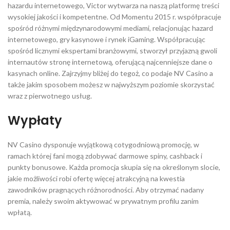
hazardu internetowego, Victor wytwarza na naszą platformę treści
wysokiej jakości i kompetentne. Od Momentu 2015 r. współpracuje
spośród różnymi międzynarodowymi mediami, relacjonując hazard
internetowego, gry kasynowe i rynek iGaming. Współpracując
spośród licznymi ekspertami branżowymi, stworzył przyjazną gwoli
internautów stronę internetową, oferującą najcenniejsze dane o
kasynach online. Zajrzyjmy bliżej do tegoż, co podaje NV Casino a
także jakim sposobem możesz w najwyższym poziomie skorzystać
wraz z pierwotnego usług.
Wypłaty
NV Casino dysponuje wyjątkową cotygodniową promocję, w
ramach której fani mogą zdobywać darmowe spiny, cashback i
punkty bonusowe. Każda promocja skupia się na określonym slocie,
jakie możliwości robi ofertę więcej atrakcyjną na kwestia
zawodników pragnących różnorodności. Aby otrzymać nadany
premia, należy swoim aktywować w prywatnym profilu zanim
wpłatą.