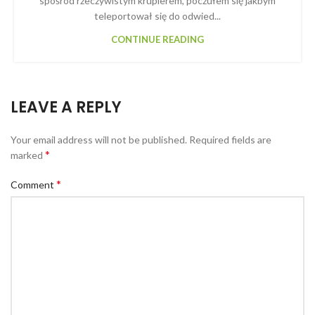
spośród rzeczywistym krupierem, poczułem się jakbym
teleportował się do odwied...
CONTINUE READING
LEAVE A REPLY
Your email address will not be published.
Required fields are
*
marked
*
Comment