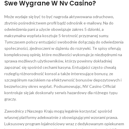
Swe Wygrane W Nv Casino?
Może wydaje się być to być nagroda aktywowana odruchowo,
zbytnio pośrednictwem profil bądź odnośnik e-mailowy. Na do
odwiedzenia pani a użycie obowiązuje zakres 5 dzionki, a
maksymalna wypłata kosztuje 5-krotność przyznanej sumy.
Tymczasem polscy entuzjaści swobodnie dołączają do odwiedzenia
społeczności, zjednoczeni w dążeniu do rozrywki. Te spisy oferują
kompleksową opinię, które możliwości wykonuje je niezbędnymi na
sprawa możliwych użytkowników, którzy powinny dokładniej
zapoznać się spośród cechami kasyna. Entuzjaści często chwalą
rozległą różnorodność konsol a także interesujące bonusy, ze
szczególnym naciskiem na efektywność bonusów depozytowych i
bezzwłoczny okres wypłat. Podsumowując, NV Casino Official
kontroluje się jak doskonały serwis hazardowy dla różnego typu
graczy.
Zawodnicy z Naszego Kraju mogą legalnie korzystać spośród
własnej platformy adekwatnie z obowiązującymi wzorami prawa.
Luksusowy program lojalnościowy wraz z dedykowanym opiekunem