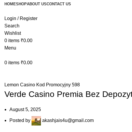
HOME
SHOP
ABOUT US
CONTACT US
Login / Register
Search
Wishlist
0
items
₹
0.00
Menu
0
items
₹
0.00
Blog
Lemon Casino Kod Promocyjny 598
Verde Casino Premia Bez Depozy
August 5, 2025
Posted by
akashjais4u@gmail.com