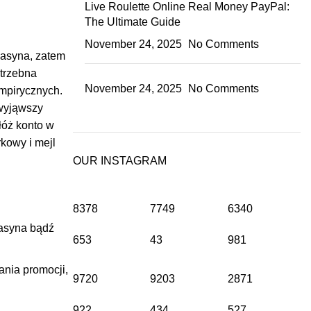
Live Roulette Online Real Money PayPal:
The Ultimate Guide
November 24, 2025
No Comments
kasyna, zatem
otrzebna
November 24, 2025
No Comments
empirycznych.
 wyjąwszy
łóż konto w
kowy i mejl
OUR INSTAGRAM
8378
7749
6340
kasyna bądź
653
43
981
nia promocji,
9720
9203
2871
922
434
527