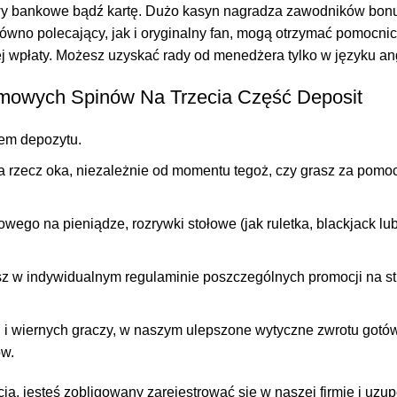
owy bankowe bądź kartę. Dużo kasyn nagradza zawodników bon
ówno polecający, jak i oryginalny fan, mogą otrzymać pomocni
nej wpłaty. Możesz uzyskać rady od menedżera tylko w języku an
rmowych Spinów Na Trzecia Część Deposit
iem depozytu.
na rzecz oka, niezależnie od momentu tegoż, czy grasz za pomo
go na pieniądze, rozrywki stołowe (jak ruletka, blackjack lub
asz w indywidualnym regulaminie poszczególnych promocji na s
 i wiernych graczy, w naszym ulepszone wytyczne zwrotu gotów
ów.
ią, jesteś zobligowany zarejestrować się w naszej firmie i uzu