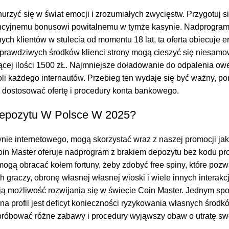
zyć się w świat emocji i zrozumiałych zwycięstw. Przygotuj s
encyjnemu bonusowi powitalnemu w tymże kasynie. Nadprogram
ych klientów w stulecia od momentu 18 lat, ta oferta obiecuje 
prawdziwych środków klienci strony mogą cieszyć się niesam
ącej ilości 1500 zŁ. Najmniejsze doładowanie do odpalenia o
li każdego internautów. Przebieg ten wydaje się być ważny, p
 dostosować ofertę i procedury konta bankowego.
epozytu W Polsce W 2025?
ie internetowego, mogą skorzystać wraz z naszej promocji jak
oin Master oferuje nadprogram z brakiem depozytu bez kodu p
mogą obracać kołem fortuny, żeby zdobyć free spiny, które pozw
aczy, obronę własnej własnej wioski i wiele innych interakcj
dają możliwość rozwijania się w świecie Coin Master. Jednym s
a profil jest deficyt konieczności ryzykowania własnych środk
róbować różne zabawy i procedury wyjąwszy obaw o utratę swo