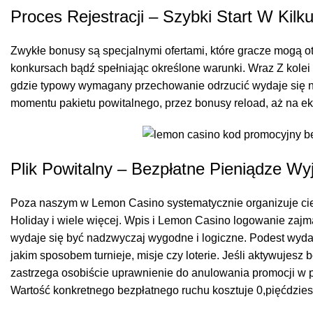
Proces Rejestracji – Szybki Start W Kil
Zwykłe bonusy są specjalnymi ofertami, które gracze mogą 
konkursach bądź spełniając określone warunki. Wraz Z kolei
gdzie typowy wymagany przechowanie odrzucić wydaje się 
momentu pakietu powitalnego, przez bonusy reload, aż na
Plik Powitalny – Bezpłatne Pieniądze W
Poza naszym w Lemon Casino systematycznie organizuje ciek
Holiday i wiele więcej. Wpis i Lemon Casino logowanie zajmą
wydaje się być nadzwyczaj wygodne i logiczne. Podest wyda
jakim sposobem turnieje, misje czy loterie. Jeśli aktywujes
zastrzega osobiście uprawnienie do anulowania promocji w
Wartość konkretnego bezpłatnego ruchu kosztuje 0,pięćdziesi