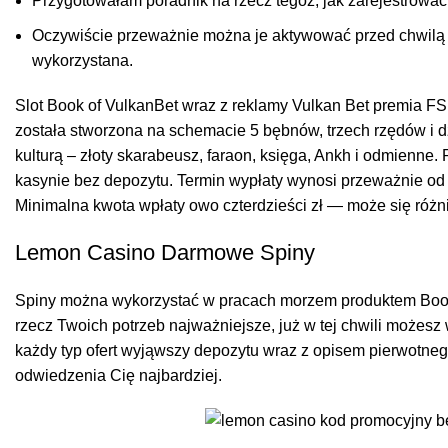
Przygotowałam poradnik na rzecz tegoż, jak zarejestrować 
Oczywiście przeważnie można je aktywować przed chwilą w
wykorzystana.
Slot Book of VulkanBet wraz z reklamy Vulkan Bet premia FS
została stworzona na schemacie 5 bębnów, trzech rzędów i d
kulturą – złoty skarabeusz, faraon, księga, Ankh i odmienne.
kasynie bez depozytu. Termin wypłaty wynosi przeważnie od
Minimalna kwota wpłaty owo czterdzieści zł — może się różni
Lemon Casino Darmowe Spiny
Spiny można wykorzystać w pracach morzem produktem Book o
rzecz Twoich potrzeb najważniejsze, już w tej chwili możesz 
każdy typ ofert wyjąwszy depozytu wraz z opisem pierwotneg
odwiedzenia Cię najbardziej.