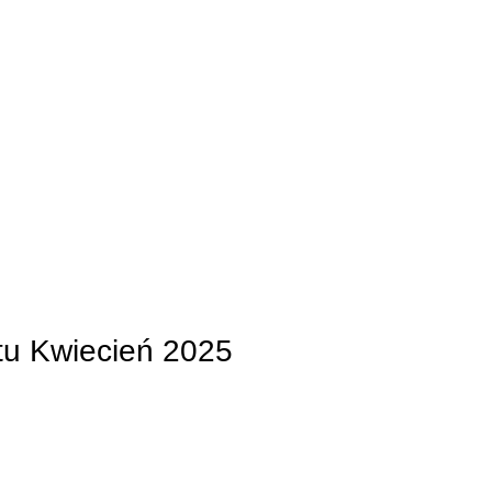
tu Kwiecień 2025