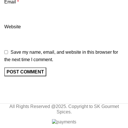
Email
*
Website
Save my name, email, and website in this browser for
the next time I comment.
All Rights Reserved @2025. Copyright to SK Gourmet
Spices.