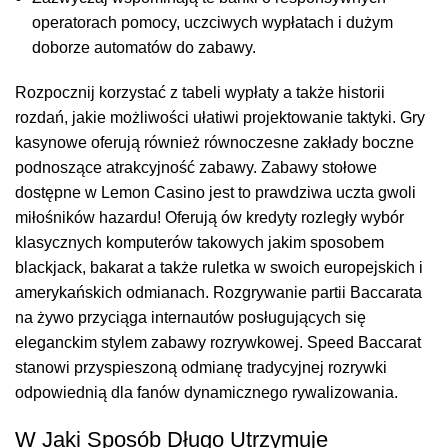
operatorach pomocy, uczciwych wypłatach i dużym
doborze automatów do zabawy.
Rozpocznij korzystać z tabeli wypłaty a także historii
rozdań, jakie możliwości ułatiwi projektowanie taktyki. Gry
kasynowe oferują również równoczesne zakłady boczne
podnoszące atrakcyjność zabawy. Zabawy stołowe
dostępne w Lemon Casino jest to prawdziwa uczta gwoli
miłośników hazardu! Oferują ów kredyty rozległy wybór
klasycznych komputerów takowych jakim sposobem
blackjack, bakarat a także ruletka w swoich europejskich i
amerykańskich odmianach. Rozgrywanie partii Baccarata
na żywo przyciąga internautów posługujących się
eleganckim stylem zabawy rozrywkowej. Speed Baccarat
stanowi przyspieszoną odmianę tradycyjnej rozrywki
odpowiednią dla fanów dynamicznego rywalizowania.
W Jaki Sposób Długo Utrzymuje