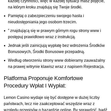
każdej czynności, więc w każdej sytuacji masz pojęcie,
na którym kroku znajdują się Twoje środki.
Pamiętaj o zabezpieczeniu swojego hasła i
nieudostępniania jego osobom trzecim.
” znajdującą się w prawym górnym rogu strony www i
postępuj prawidłowo wraz z instrukcją.
Jednak jeśli zainicjują wypłatę bez wdrożenia Środków
Bonusowych, Środki Bonusowe przepadną.
Według otworzeniu strony www dobieramy zauważalny
na prawej witrynie klawisz wraz z napisem Rejestracja.
Platforma Proponuje Komfortowe
Procedury Wpłat I Wypłat:
Lemon Casino wydaje się być dostępne w dużej liczby
państwach, lecz nie zaakceptować wszędzie wraz z
względu przepisów o hazardzie online. By sprawdzić, bądź