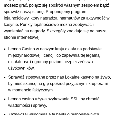
możesz grać, połącz się spośród własnym zespołem bądź
sprawdź naszą stronę. Proponujemy program
lojalnościowy, który nagradza internautów za aktywność w
kasynie. Punkty lojalnościowe można zdobywać i
wymieniać na nagrody. Szczegóły znajdują się na naszej
stronie internetowej.
Lemon Casino w naszym kraju działa na podstawie
międzynarodowej licencji, co zapewnia tej legalną
działalność i ogromny poziom bezpieczeństwa
użytkowników.
Sprawdź stosowane przez nas Lokalne kasyno na żywo,
by mieć szansę na grę spośród przyjaznymi krupierami
w momencie faktycznym.
Lemon casino używa szyfrowania SSL, by chronić
wiadomości i sprawy.
Zazwyczaj wspominają te banki o responsywnych