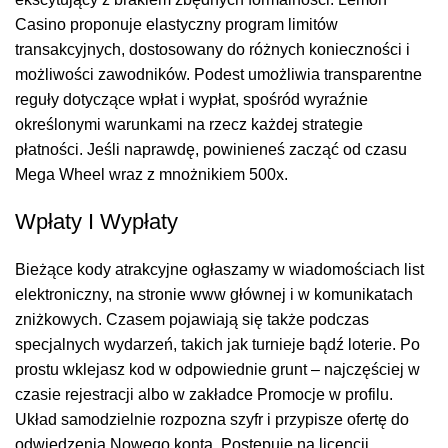
Casino proponuje elastyczny program limitów
transakcyjnych, dostosowany do różnych konieczności i
możliwości zawodników. Podest umożliwia transparentne
reguły dotyczące wpłat i wypłat, spośród wyraźnie
określonymi warunkami na rzecz każdej strategie
płatności. Jeśli naprawdę, powinieneś zacząć od czasu
Mega Wheel wraz z mnożnikiem 500x.
Wpłaty I Wypłaty
Bieżące kody atrakcyjne ogłaszamy w wiadomościach list
elektroniczny, na stronie www głównej i w komunikatach
zniżkowych. Czasem pojawiają się także podczas
specjalnych wydarzeń, takich jak turnieje bądź loterie. Po
prostu wklejasz kod w odpowiednie grunt – najczęściej w
czasie rejestracji albo w zakładce Promocje w profilu.
Układ samodzielnie rozpozna szyfr i przypisze ofertę do
odwiedzenia Nowego konta. Postępuje na licencji