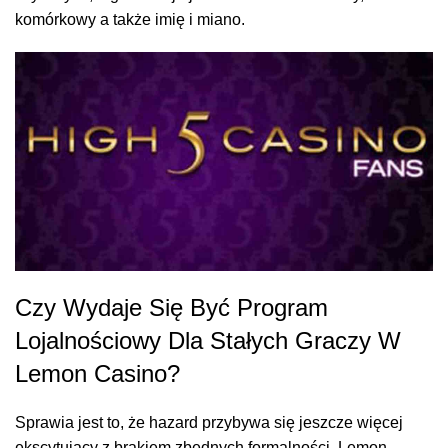
komórkowy a także imię i miano.
Czy Wydaje Się Być Program
Lojalnościowy Dla Stałych Graczy W
Lemon Casino?
Sprawia jest to, że hazard przybywa się jeszcze więcej
ekscytujący z brakiem zbędnych formalności. Lemon