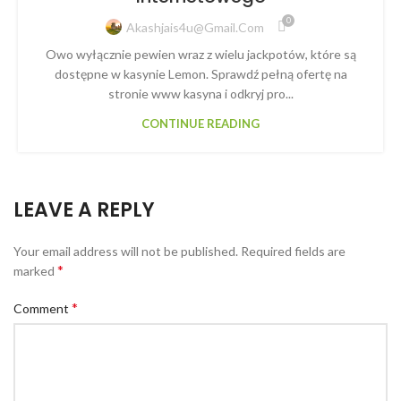
0
Akashjais4u@gmail.com
Owo wyłącznie pewien wraz z wielu jackpotów, które są
dostępne w kasynie Lemon. Sprawdź pełną ofertę na
stronie www kasyna i odkryj pro...
CONTINUE READING
LEAVE A REPLY
Your email address will not be published.
Required fields are
*
marked
*
Comment