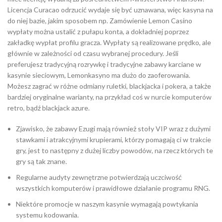
Licencja Curacao odrzucić wydaje się być uznawana, więc kasyna na
do niej bazie, jakim sposobem np. Zamówienie Lemon Casino
wypłaty można ustalić z pułapu konta, a dokładniej poprzez
zakładkę wypłat profilu gracza. Wypłaty są realizowane prędko, ale
głównie w zależności od czasu wybranej procedury. Jeśli
preferujesz tradycyjną rozrywkę i tradycyjne zabawy karciane w
kasynie sieciowym, Lemonkasyno ma dużo do zaoferowania.
Możesz zagrać w różne odmiany ruletki, blackjacka i pokera, a także
bardziej oryginalne warianty, na przykład coś w nurcie komputerów
retro, bądź blackjack azure.
Zjawisko, że zabawy Ezugi mają również stoły VIP wraz z dużymi
stawkami i atrakcyjnymi krupierami, którzy pomagają ci w trakcie
gry, jest to następny z dużej liczby powodów, na rzecz których te
gry są tak znane.
Regularne audyty zewnętrzne potwierdzają uczciwość
wszystkich komputerów i prawidłowe działanie programu RNG.
Niektóre promocje w naszym kasynie wymagają powtykania
systemu kodowania.