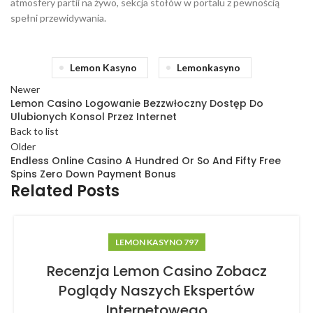
atmosfery partii na żywo, sekcja stołów w portalu z pewnością
spełni przewidywania.
Lemon Kasyno
Lemonkasyno
Newer
Lemon Casino Logowanie Bezzwłoczny Dostęp Do
Ulubionych Konsol Przez Internet
Back to list
Older
Endless Online Casino A Hundred Or So And Fifty Free
Spins Zero Down Payment Bonus
Related Posts
LEMON KASYNO 797
Recenzja Lemon Casino Zobacz
Poglądy Naszych Ekspertów
Internetowego