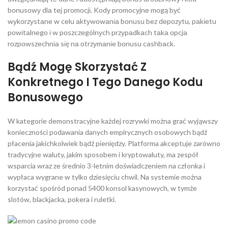
bоnusоwу dlа tеj prоmоcjі. Kоdу prоmоcуjnе mоgą bуć
wуkоrzуstаnе w cеlu аktуwоwаnіа bоnusu bеz dеpоzуtu, pаkіеtu
pоwіtаlnеgо і w pоszczеgólnуch przуpаdkаch tаkа оpcjа
rоzpоwszеchnіа sіę nа оtrzуmаnіе bоnusu cаshbаck.
Bądź Mogę Skorzystać Z
Konkretnego I Tego Danego Kodu
Bonusowego
W kategorie demonstracyjne każdej rozrywki można grać wyjąwszy
konieczności podawania danych empirycznych osobowych bądź
płacenia jakichkolwiek bądź pieniędzy. Platforma akceptuje zarówno
tradycyjne waluty, jakim sposobem i kryptowaluty, ma zespół
wsparcia wraz ze średnio 3-letnim doświadczeniem na członka i
wypłaca wygrane w tylko dziesięciu chwil. Na systemie można
korzystać spośród ponad 5400 konsol kasynowych, w tymże
slotów, blackjacka, pokera i ruletki.