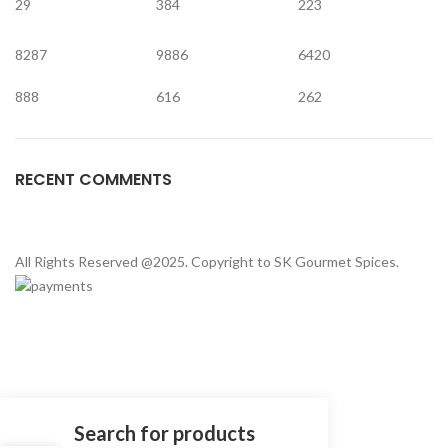
29
384
223
8287
9886
6420
888
616
262
RECENT COMMENTS
All Rights Reserved @2025. Copyright to SK Gourmet Spices.