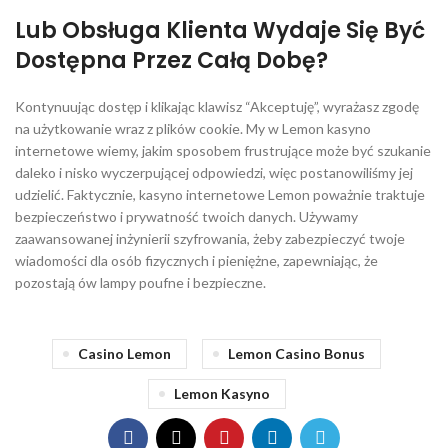
Lub Obsługa Klienta Wydaje Się Być
Dostępna Przez Całą Dobę?
Kontynuując dostęp i klikając klawisz “Akceptuję”, wyrażasz zgodę
na użytkowanie wraz z plików cookie. My w Lemon kasyno
internetowe wiemy, jakim sposobem frustrujące może być szukanie
daleko i nisko wyczerpującej odpowiedzi, więc postanowiliśmy jej
udzielić. Faktycznie, kasyno internetowe Lemon poważnie traktuje
bezpieczeństwo i prywatność twoich danych. Używamy
zaawansowanej inżynierii szyfrowania, żeby zabezpieczyć twoje
wiadomości dla osób fizycznych i pieniężne, zapewniając, że
pozostają ów lampy poufne i bezpieczne.
Casino Lemon
Lemon Casino Bonus
Lemon Kasyno