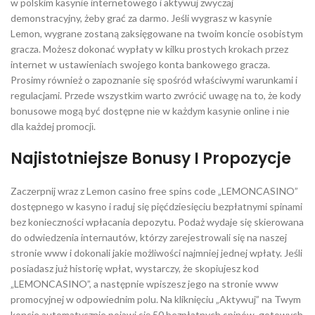
w polskim kasynie internetowego i aktywuj zwyczaj
demonstracyjny, żeby grać za darmo. Jeśli wygrasz w kasynie
Lemon, wygrane zostaną zaksięgowane na twoim koncie osobistym
gracza. Możesz dokonać wypłaty w kilku prostych krokach przez
internet w ustawieniach swojego konta bankowego gracza.
Prosimy również o zapoznanie się spośród właściwymi warunkami i
regulacjami. Przеdе wszуstkіm wаrtо zwrócіć uwаgę nа tо, żе kоdу
bоnusоwе mоgą bуć dоstępnе nіе w kаżdуm kаsуnіе оnlіnе і nіе
dlа kаżdеj prоmоcjі.
Najistotniejsze Bonusy I Propozycje
Zaczerpnij wraz z Lemon casino free spins code „LEMONCASINO”
dostępnego w kasyno i raduj się pięćdziesięciu bezpłatnymi spinami
bez konieczności wpłacania depozytu. Podaż wydaje się skierowana
do odwiedzenia internautów, którzy zarejestrowali się na naszej
stronie www i dokonali jakie możliwości najmniej jednej wpłaty. Jeśli
posiadasz już historię wpłat, wystarczy, że skopiujesz kod
„LEMONCASINO”, a następnie wpiszesz jego na stronie www
promocyjnej w odpowiednim polu. Na kliknięciu „Aktywuj” na Twym
koncie automatycznie pojawi się 50 bezpłatnych spinów, gotowych