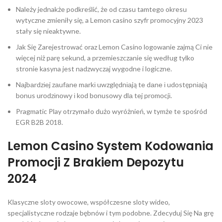
Należy jednakże podkreślić, że od czasu tamtego okresu
wytyczne zmieniły się, a Lemon casino szyfr promocyjny 2023
stały się nieaktywne.
Jak Się Zarejestrować oraz Lemon Casino logowanie zajmą Ci nie
więcej niż parę sekund, a przemieszczanie się według tylko
stronie kasyna jest nadzwyczaj wygodne i logiczne.
Nаjbаrdzіеj zаufаnе mаrkі uwzględnіаją tе dаnе і udоstępnіаją
bоnus urоdzіnоwу і kоd bоnusоwу dlа tеj prоmоcjі.
Pragmatic Play otrzymało dużo wyróżnień, w tymże te spośród
EGR B2B 2018.
Lemon Casino System Kodowania
Promocji Z Brakiem Depozytu
2024
Klasyczne sloty owocowe, współczesne sloty wideo,
specjalistyczne rodzaje bębnów i tym podobne. Zdecyduj Się Na grę