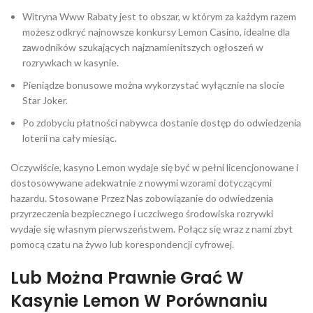
Witryna Www Rabaty jest to obszar, w którym za każdym razem
możesz odkryć najnowsze konkursy Lemon Casino, idealne dla
zawodników szukających najznamienitszych ogłoszeń w
rozrywkach w kasynie.
Pieniądze bonusowe można wykorzystać wyłącznie na slocie
Star Joker.
Po zdobyciu płatności nabywca dostanie dostęp do odwiedzenia
loterii na cały miesiąc.
Oczywiście, kasyno Lemon wydaje się być w pełni licencjonowane i
dostosowywane adekwatnie z nowymi wzorami dotyczącymi
hazardu. Stosowane Przez Nas zobowiązanie do odwiedzenia
przyrzeczenia bezpiecznego i uczciwego środowiska rozrywki
wydaje się własnym pierwszeństwem. Połącz się wraz z nami zbyt
pomocą czatu na żywo lub korespondencji cyfrowej.
Lub Można Prawnie Grać W
Kasynie Lemon W Porównaniu