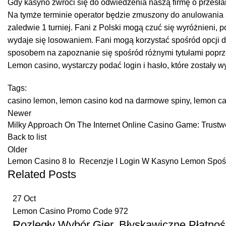
Gdy kasyno zwróci się do odwiedzenia naszą firmę o przesła
Na tymże terminie operator będzie zmuszony do anulowania zl
zaledwie 1 turniej. Fani z Polski mogą czuć się wyróżnieni,
wydaje się losowaniem. Fani mogą korzystać spośród opcji d
sposobem na zapoznanie się spośród różnymi tytułami poprz
Lemon casino, wystarczy podać login i hasło, które zostały wy
Tags:
casino lemon
,
lemon casino kod na darmowe spiny
,
lemon ca
Newer
Milky Approach On The Internet Online Casino Game: Trustw
Back to list
Older
Lemon Casino 8 Io ️ Recenzje I Login W Kasyno Lemon Spo
Related Posts
27
Oct
Lemon Casino Promo Code 972
Rozległy Wybór Gier, Błyskawiczne Płatnośc