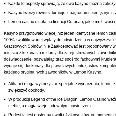
Każde te aspekty sprawiają, że owo kasyno można zaliczy
Kasyno tworzy również turnieje z nagrodami pieniężnymi, w 
Lemon casino działa na licencji Curacao, jakie możliwości
Kasyno przygotowało więcej niż jeden identyczne
lemon cas
100% kwalifikowanej wpłaty do odwiedzenia w najwyższym sto
Gratisowych Spinów. Nie Zaakceptować jest proponowany w
miejscu z kilkunastu reklamy dla zarejestrowanych zawodni
doświadczenie, pozwalając grać spośród fachowymi krupierami
wydaje się doskonały dla prawdziwych entuzjastów kompute
każdego oryginalnych zawodników w Lemon Kasyno.
Afilianci mogą wykorzystać specjalne wydarzenia, turniej
zwiększyć dochody.
W produkcji Legend of the Ice Dragon, Lemon Casino weźm
niebie, a magia wieje lodowatym powietrzem.
Podest ta jest dostępna gwoli użytkowników, od momentu