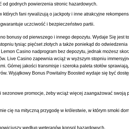
ć od godnych powierzenia stronic hazardowych.
których fani rywalizują o jackpoty i inne atrakcyjne rekompens
 gwarantuje uczciwość i bezpieczeństwo partii.
ino
bonusy od pierwszego i innego depozytu. Wydaje Się jest 
pniu tysiąc pięćset złotych a także poniekąd do odwiedzenia 
 Lemon Casino nadprogram bez depozytu, jednak możesz skor
ków. Live Casino zapewnia wciąż w wyższym stopniu immersyjn
. Górnej jakości transmisje i szeroka paleta stołów sprawiają,
rów. Wyjątkowy Bonus Powitalny Boosted wydaje się być dostę
e i sezonowe promocje, żeby wciąż więcej zaangażować swoją p
ie cię na mityczną przygodę w królestwie, w którym smoki dom
 nowicjuszy według weteranów konsol hazardowych.