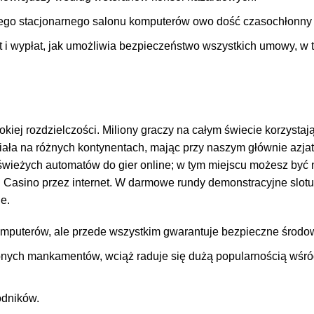
ego stacjonarnego salonu komputerów owo dość czasochłonny 
 i wypłat, jak umożliwia bezpieczeństwo wszystkich umowy, w 
iej rozdzielczości. Miliony graczy na całym świecie korzystaj
ziała na różnych kontynentach, mając przy naszym głównie azjaty
świeżych automatów do gier online; w tym miejscu możesz być 
Casino przez internet. W darmowe rundy demonstracyjne slotu
e.
mputerów, ale przede wszystkim gwarantuje bezpieczne środo
nych mankamentów, wciąż raduje się dużą popularnością wśró
odników.