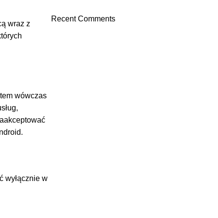
eals that satisfy your taste
natural flavor.
Recent Comments
and dietary needs.
cą wraz z
których
antem wówczas
sług,
 zaakceptować
ndroid.
ć wyłącznie w