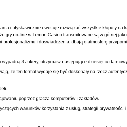
ania i błyskawicznie owocuje rozwiązać wszystkie kłopoty na 
że gry on-line w Lemon Casino transmitowane są w górnej jakoś
i profesjonalizmu i doświadczenia, dbają o atmosferę przypomi
u wypadną 3 Jokery, otrzymasz następujące dziesięciu darmow
wiają, że ten format wydaje się być doskonały na rzecz autentyc
eli.
cjowaniu poprzez gracza komputerów i zakładów.
zących warunków korzystania z usług, strategii prywatności i