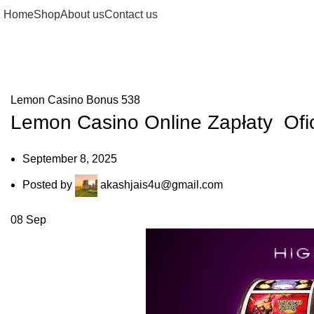
Home
Shop
About us
Contact us
Blog
Lemon Casino Bonus 538
Lemon Casino Online Zapłaty ️ Ofi
September 8, 2025
Posted by
akashjais4u@gmail.com
08
Sep