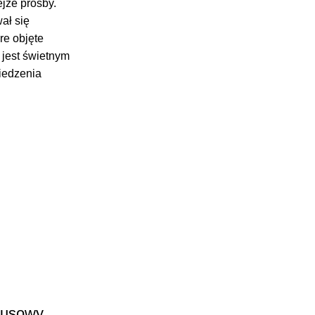
jże prośby.
ał się
re objęte
 jest świetnym
iedzenia
15
Oct
Lemon Kasyno 797
nusowy
Recenzja Lemon Casino Zobacz P