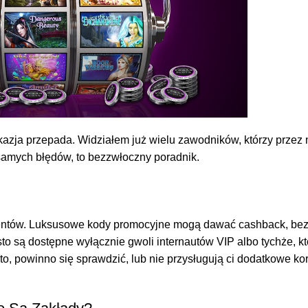
kazja przepada. Widziałem już wielu zawodników, którzy przez
i samych błędów, to bezzwłoczny poradnik.
dness of nature
met Spices
SK Gourmet Spices Masoor
SK Gourmet Spices
lientów. Luksusowe kody promocyjne mogą dawać cashback, bez
owder
urmet Spices
offers rich
Coriander Powder
Dal
to your kitchen for a
offers rich
Ch
to są dostępne wyłącznie gwoli internautów VIP albo tychże, kt
aroma without
l for healthy and
nutritious, flavorful, and healthy
flavor and aroma without
to, powinno się sprawdzić, lub nie przysługują ci dodatkowe korz
tives, making it a
oking. Whether
artificial additives, making it a
meal every time. Ideal for
add
in
raditional Indian
lavorful cooking.
must-have for flavorful cooking.
anyone looking to incorporate
he
c
perimenting with
plant-based protein into their
fla