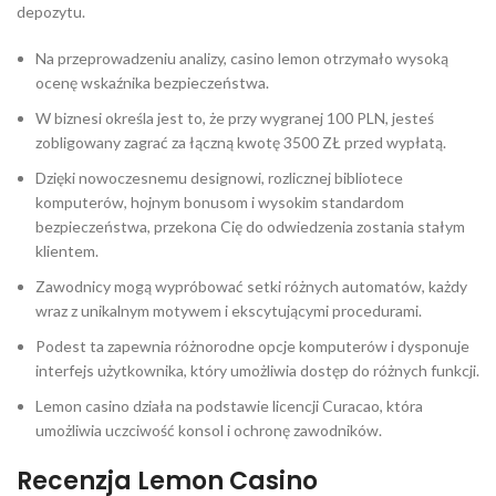
depozytu.
Na przeprowadzeniu analizy, casino lemon otrzymało wysoką
ocenę wskaźnika bezpieczeństwa.
W biznesi określa jest to, że przy wygranej 100 PLN, jesteś
zobligowany zagrać za łączną kwotę 3500 ZŁ przed wypłatą.
Dzięki nowoczesnemu designowi, rozlicznej bibliotece
komputerów, hojnym bonusom i wysokim standardom
bezpieczeństwa, przekona Cię do odwiedzenia zostania stałym
klientem.
Zawodnicy mogą wypróbować setki różnych automatów, każdy
wraz z unikalnym motywem i ekscytującymi procedurami.
Podest ta zapewnia różnorodne opcje komputerów i dysponuje
interfejs użytkownika, który umożliwia dostęp do różnych funkcji.
Lemon casino działa na podstawie licencji Curacao, która
umożliwia uczciwość konsol i ochronę zawodników.
Recenzja Lemon Casino