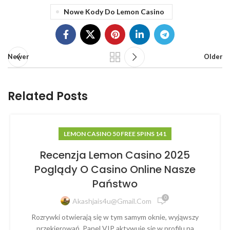
Nowe Kody Do Lemon Casino
Newer
Older
Related Posts
LEMON CASINO 50 FREE SPINS 141
Recenzja Lemon Casino 2025
Poglądy O Casino Online Nasze
Państwo
0
Akashjais4u@gmail.com
Rozrywki otwierają się w tym samym oknie, wyjąwszy
przekierowań. Panel VIP aktywuje się w profilu na