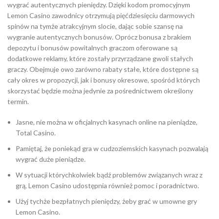
wygrać autentycznych pieniędzy. Dzięki kodom promocyjnym
Lemon Casino zawodnicy otrzymują pięćdziesięciu darmowych
spinów na tymże atrakcyjnym slocie, dając sobie szansę na
wygranie autentycznych bonusów. Oprócz bonusa z brakiem
depozytu i bonusów powitalnych graczom oferowane są
dodatkowe reklamy, które zostały przyrządzane gwoli stałych
graczy. Obejmuje owo zarówno rabaty stałe, które dostępne są
cały okres w propozycji, jak i bonusy okresowe, spośród których
skorzystać będzie można jedynie za pośrednictwem określony
termin.
Jasne, nie można w oficjalnych kasynach online na pieniądze,
Total Casino.
Pamiętaj, że poniekąd gra w cudzoziemskich kasynach pozwalają
wygrać duże pieniądze.
W sytuacji którychkolwiek bądź problemów związanych wraz z
grą, Lemon Casino udostępnia również pomoc i poradnictwo.
Użyj tychże bezpłatnych pieniędzy, żeby grać w umowne gry
Lemon Casino.