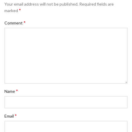
Your email address will not be published.
Required fields are
*
marked
*
Comment
*
Name
*
Email