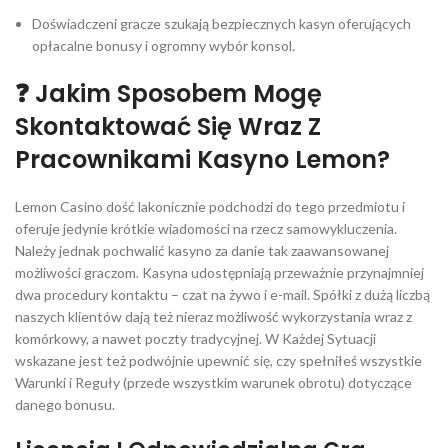
Doświadczeni gracze szukają bezpiecznych kasyn oferujących
opłacalne bonusy i ogromny wybór konsol.
❓ Jakim Sposobem Mogę
Skontaktować Się Wraz Z
Pracownikami Kasyno Lemon?
Lemon Casino dość lakonicznie podchodzi do tego przedmiotu i
oferuje jedynie krótkie wiadomości na rzecz samowykluczenia.
Należy jednak pochwalić kasyno za danie tak zaawansowanej
możliwości graczom. Kasyna udostępniają przeważnie przynajmniej
dwa procedury kontaktu – czat na żywo i e-mail. Spółki z dużą liczbą
naszych klientów dają też nieraz możliwość wykorzystania wraz z
komórkowy, a nawet poczty tradycyjnej. W Każdej Sytuacji
wskazane jest też podwójnie upewnić się, czy spełniłeś wszystkie
Warunki i Reguły (przede wszystkim warunek obrotu) dotyczące
danego bonusu.