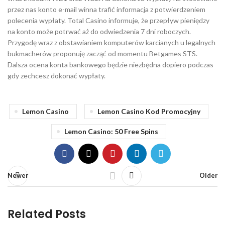
przez nas konto e-mail winna trafić informacja z potwierdzeniem
polecenia wypłaty. Total Casino informuje, że przepływ pieniędzy
na konto może potrwać aż do odwiedzenia 7 dni roboczych.
Przygodę wraz z obstawianiem komputerów karcianych u legalnych
bukmacherów proponuję zacząć od momentu Betgames STS.
Dalsza ocena konta bankowego będzie niezbędna dopiero podczas
gdy zechcesz dokonać wypłaty.
Lemon Casino
Lemon Casino Kod Promocyjny
Lemon Casino: 50 Free Spins
Newer
Older
Related Posts