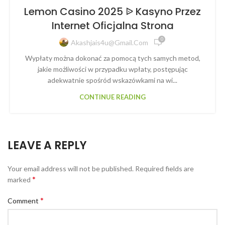
Lemon Casino 2025 ᐉ Kasyno Przez
Internet Oficjalna Strona
0
Akashjais4u@gmail.com
Wypłaty można dokonać za pomocą tych samych metod,
jakie możliwości w przypadku wpłaty, postępując
adekwatnie spośród wskazówkami na wi...
CONTINUE READING
LEAVE A REPLY
Your email address will not be published.
Required fields are
*
marked
*
Comment