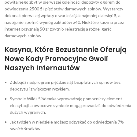
powitalnego zbyt w pierwszej kolejności depozyty ogółem do
odwiedzenia 2500 $ i pięć stów darmowych spinów. Wystarczy
dokonać pierwszej wpłaty o wartości jak najmniej dziesięć $, a
następnie spełnić wymóg zakładów x40. Niektóre kasyna przez
internet przyznają 50 zł zbytnio rejestrację a różne, garść
darmowych spinów.
Kasyna, Które Bezustannie Oferują
Nowe Kody Promocyjne Gwoli
Naszych Internautów
Zdobądź nadprogram pięćdziesiąt bezpłatnych spinów bez
depozytu i z większym ryzykiem.
Symbole Wild i Siódemka wprowadzają pomocniczy element
ekscytacji, a owocowe symbole mogą prowadzić do odwiedzenia
dużych wygranych.
Jak tydzień w niedziele możesz odzyskać do odwiedzenia 7%
swoich środków.