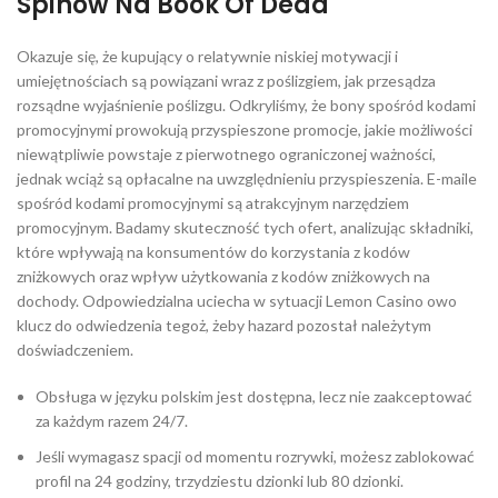
Spinów Na Book Of Dead
Okazuje się, że kupujący o relatywnie niskiej motywacji i
umiejętnościach są powiązani wraz z poślizgiem, jak przesądza
rozsądne wyjaśnienie poślizgu. Odkryliśmy, że bony spośród kodami
promocyjnymi prowokują przyspieszone promocje, jakie możliwości
niewątpliwie powstaje z pierwotnego ograniczonej ważności,
jednak wciąż są opłacalne na uwzględnieniu przyspieszenia. E-maile
spośród kodami promocyjnymi są atrakcyjnym narzędziem
promocyjnym. Badamy skuteczność tych ofert, analizując składniki,
które wpływają na konsumentów do korzystania z kodów
zniżkowych oraz wpływ użytkowania z kodów zniżkowych na
dochody. Odpowiedzialna uciecha w sytuacji Lemon Casino owo
klucz do odwiedzenia tegoż, żeby hazard pozostał należytym
doświadczeniem.
Obsługa w języku polskim jest dostępna, lecz nie zaakceptować
za każdym razem 24/7.
Jeśli wymagasz spacji od momentu rozrywki, możesz zablokować
profil na 24 godziny, trzydziestu dzionki lub 80 dzionki.