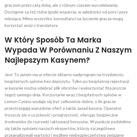
graczom przez całą dobę, ale z różnym czasem wyczekiwania.
Dostępne są też różne języki wsparcia, w zależności od pory i pory
miesiąca. Mimo wszystko, konsultanci na życzenie gracza mogą
korzystać wraz z translatora.
W Który Sposób Ta Marka
Wypada W Porównaniu Z Naszym
Najlepszym Kasynem?
Jest To zatem ma w ofercie elitarny nadprogram na trzydziestu
bezpłatnych spinów bez depozytu. Tylko po bezpłatnej rejestracji
w kasynie można odebrać plik obrotów i wykorzystać fita jeszcze
tegoż samego dnia. Korzystanie wraz z bezpłatnych spinów w
Lemon Casino wydaje się być całkowicie dobre, o ile gracze
przestrzegają warunków ofert a także zasad kasyna. Operator
troszczy sie o uczciwość i przejrzystość, oferując bezpieczne
środowisko do rozrywki i aktywacji bonusów. W punkcie podzielimy
się także opiniami naszych ekspertów, którzy szczegółowo
przeanalizowali wartości i możliwe niebezpieczeństwa związane