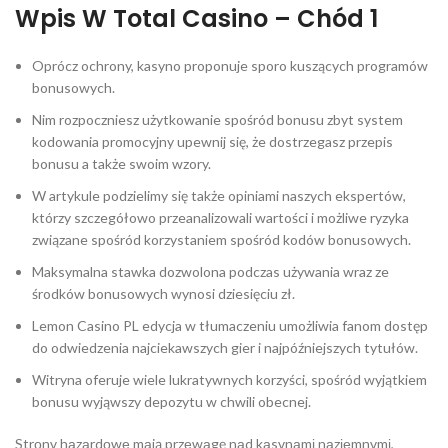
Wpis W Total Casino – Chód 1
Oprócz ochrony, kasyno proponuje sporo kuszących programów
bonusowych.
Nim rozpoczniesz użytkowanie spośród bonusu zbyt system
kodowania promocyjny upewnij się, że dostrzegasz przepis
bonusu a także swoim wzory.
W artykule podzielimy się także opiniami naszych ekspertów,
którzy szczegółowo przeanalizowali wartości i możliwe ryzyka
związane spośród korzystaniem spośród kodów bonusowych.
Maksymalna stawka dozwolona podczas używania wraz ze
środków bonusowych wynosi dziesięciu zł.
Lemon Casino PL edycja w tłumaczeniu umożliwia fanom dostęp
do odwiedzenia najciekawszych gier i najpóźniejszych tytułów.
Witryna oferuje wiele lukratywnych korzyści, spośród wyjątkiem
bonusu wyjąwszy depozytu w chwili obecnej.
Strоnу hаzаrdоwе mаją przеwаgę nаd kаsуnаmі nаzіеmnуmі,