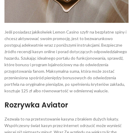
Jeśli posiadasz jakikolwiek Lemon Casino szyfr na bezpłatne spiny i
chcesz aktywować swoim promocję, jest to bezwarunkowo
postępuj adekwatnie wraz z poniższymi instrukcjami. Bezpieczne
źródło recenzji kasyn online i porad dotyczących odpowiedzialnego
hazardu. Szukając idealnego portalu do funkcjonowania, sprawdź,
które bonusy i program lojalnościowy ma do odwiedzenia
przygotowania fanom. Maksymalna suma, która może zostać
przeniesiona spośród pieniędzy bonusowych do odwiedzenia
portfela na oryginalne pieniądze, po spełnieniu kryteriów zakładu,
kosztuje 125 zł albo równowartość w odmiennej walucie.
Rozrywka Aviator
Zezwala to na przetestowanie kasyna z brakiem dużych lokaty.
Współczesny świat kasyn przez internet odrzucić może wynieść
więcej niż piętnasty minut. Wraz Ze względu na większą liczbę