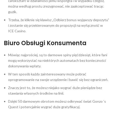
całokształt w działalności jemu współgra i w wypadku czegoż,
można według prostu zrezygnować, nie zaakceptować tracąc
guzik.
Trzeba, że kliknie się klawisz „Odbierz bonus wyjąwszy depozytu”
i zostanie się przekierowanym do propozycji na wyłączność w
ICE Casino.
Biuro Obsługi Konsumenta
Mówiąc najprościej, są to darmowe spiny pięćdziesiąt, które fani
mogą wykorzystać na niektórych automatach bez konieczności
dokonywania wpłaty.
W ten sposób każdy zainteresowany może pobrać
oprogramowanie na swoje urządzenie i bawić się bez ograniczeń.
Znaczy jest to, że możesz niejako wygrać duże pieniądze bez
stawiania własnych środków na linii.
Dzięki 50 darmowym obrotom możesz odkrywać świat Gonzo ‘s
Quest i potencjalnie wygrać duże gratyfikacyj.