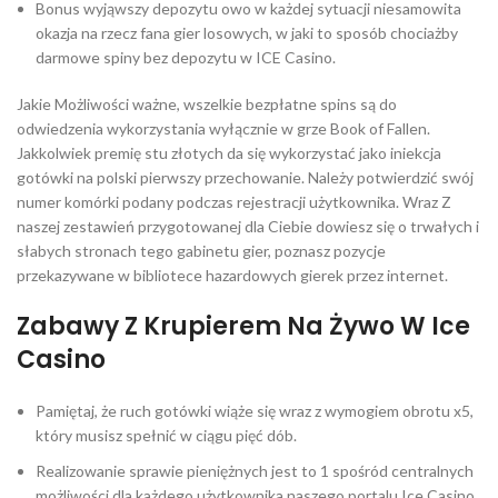
Bonus wyjąwszy depozytu owo w każdej sytuacji niesamowita
okazja na rzecz fana gier losowych, w jaki to sposób chociażby
darmowe spiny bez depozytu w ICE Casino.
Jakie Możliwości ważne, wszelkie bezpłatne spins są do
odwiedzenia wykorzystania wyłącznie w grze Book of Fallen.
Jakkolwiek premię stu złotych da się wykorzystać jako iniekcja
gotówki na polski pierwszy przechowanie. Należy potwierdzić swój
numer komórki podany podczas rejestracji użytkownika. Wraz Z
naszej zestawień przygotowanej dla Ciebie dowiesz się o trwałych i
słabych stronach tego gabinetu gier, poznasz pozycje
przekazywane w bibliotece hazardowych gierek przez internet.
Zabawy Z Krupierem Na Żywo W Ice
Casino
Pamiętaj, że ruch gotówki wiąże się wraz z wymogiem obrotu x5,
który musisz spełnić w ciągu pięć dób.
Realizowanie sprawie pieniężnych jest to 1 spośród centralnych
możliwości dla każdego użytkownika naszego portalu Ice Casino.