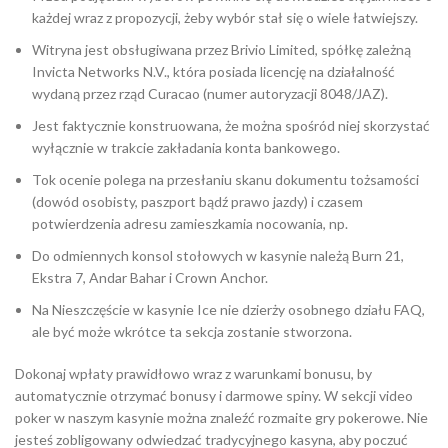
każdej wraz z propozycji, żeby wybór stał się o wiele łatwiejszy.
Witryna jest obsługiwana przez Brivio Limited, spółkę zależną
Invicta Networks N.V., która posiada licencję na działalność
wydaną przez rząd Curacao (numer autoryzacji 8048/JAZ).
Jest faktycznie konstruowana, że można spośród niej skorzystać
wyłącznie w trakcie zakładania konta bankowego.
Tok ocenie polega na przesłaniu skanu dokumentu tożsamości
(dowód osobisty, paszport bądź prawo jazdy) i czasem
potwierdzenia adresu zamieszkamia nocowania, np.
Do odmiennych konsol stołowych w kasynie należą Burn 21,
Ekstra 7, Andar Bahar i Crown Anchor.
Na Nieszczęście w kasynie Ice nie dzierży osobnego działu FAQ,
ale być może wkrótce ta sekcja zostanie stworzona.
Dokonaj wpłaty prawidłowo wraz z warunkami bonusu, by
automatycznie otrzymać bonusy i darmowe spiny. W sekcji video
poker w naszym kasynie można znaleźć rozmaite gry pokerowe. Nie
jesteś zobligowany odwiedzać tradycyjnego kasyna, aby poczuć