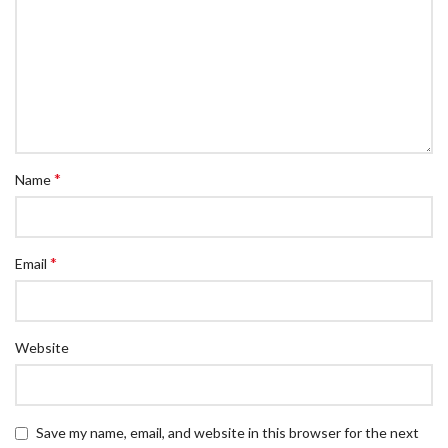
*
Name
*
Email
Website
Save my name, email, and website in this browser for the next