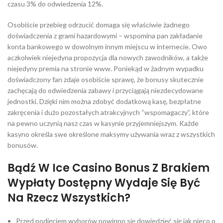
czasu 3% do odwiedzenia 12%.
Osobiście przebieg odrzucić domaga się właściwie żadnego
doświadczenia z grami hazardowymi – wspomina pan zakładanie
konta bankowego w dowolnym innym miejscu w internecie. Owo
aczkolwiek niejedyna propozycja dla nowych zawodników, a także
niejedyny premia na stronie www. Poniekąd w żadnym wypadku
doświadczony fan zdaje osobiście sprawę, że bonusy skutecznie
zachęcają do odwiedzenia zabawy i przyciągają niezdecydowane
jednostki. Dzięki nim można zdobyć dodatkową kasę, bezpłatne
zakręcenia i dużo pozostałych atrakcyjnych “wspomagaczy”, które
na pewno uczynią nasz czas w kasynie przyjemniejszym. Każde
kasyno określa swe określone maksymy używania wraz z wszystkich
bonusów.
Bądź W Ice Casino Bonus Z Brakiem
Wypłaty Dostępny Wydaje Się Być
Na Rzecz Wszystkich?
Przed podjęciem wyborów powinno się dowiedzieć się jak nieco o