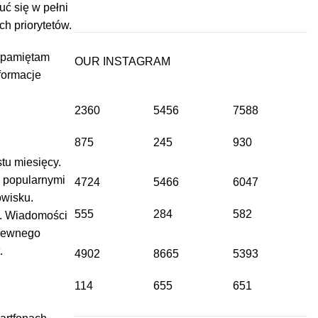
uć się w pełni
ch priorytetów.
e pamiętam
OUR INSTAGRAM
formacje
2360
5456
7588
875
245
930
tu miesięcy.
ę popularnymi
4724
5466
6047
owisku.
555
284
582
ę. Wiadomości
 pewnego
.
4902
8665
5393
114
655
651