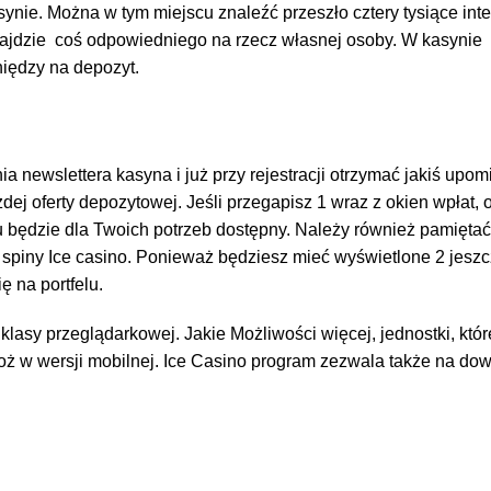
nie. Można w tym miejscu znaleźć przeszło cztery tysiące int
ajdzie coś odpowiedniego na rzecz własnej osoby. W kasynie 
iędzy na depozyt.
newslettera kasyna i już przy rejestracji otrzymać jakiś upomi
ej oferty depozytowej. Jeśli przegapisz 1 wraz z okien wpłat, 
 będzie dla Twoich potrzeb dostępny. Należy również pamiętać
 spiny Ice casino. Ponieważ będziesz mieć wyświetlone 2
jeszc
ę na portfelu.
asy przeglądarkowej. Jakie Możliwości więcej, jednostki, któr
egoż w wersji mobilnej. Ice Casino program zezwala także na do