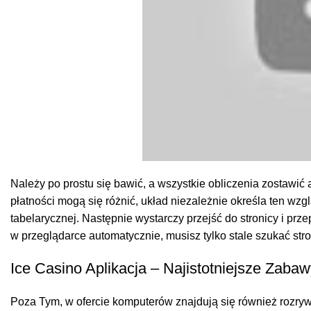
Należy po prostu się bawić, a wszystkie obliczenia zostawi
płatności mogą się różnić, układ niezależnie określa ten wzg
tabelarycznej. Następnie wystarczy przejść do stronicy i pr
w przeglądarce automatycznie, musisz tylko stale szukać st
Ice Casino Aplikacja – Najistotniejsze Zab
Poza Tym, w ofercie komputerów znajdują się również rozryw