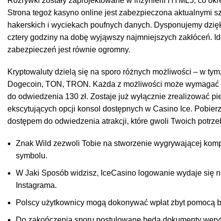
Rozrywki zostały zaprojektowane w inżynierii HTML5, co okr
Strona tegoż kasyno online jest zabezpieczona aktualnymi 
hakerskich i wyciekach poufnych danych. Dysponujemy dzięk
cztery godziny na dobę wyjąwszy najmniejszych zakłóceń. Ide
zabezpieczeń jest równie ogromny.
Kryptowaluty dzielą się na sporo różnych możliwości – w tym
Dogecoin, TON, TRON. Każda z możliwości może wymagać inn
do odwiedzenia 130 zł. Zostaje już wyłącznie zrealizować pi
ekscytujących opcji konsol dostępnych w Casino Ice. Pobierz 
dostępem do odwiedzenia atrakcji, które gwoli Twoich potrze
Znak Wild zezwoli Tobie na stworzenie wygrywającej komp
symbolu.
W Jaki Sposób widzisz, IceCasino logowanie wydaje się n
Instagrama.
Polscy użytkownicy mogą dokonywać wpłat zbyt pomocą 
Do zakończenia sporu postulowane będą dokumenty weryf