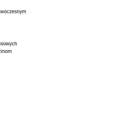
 nowoczesnym
nusowych
dzinom