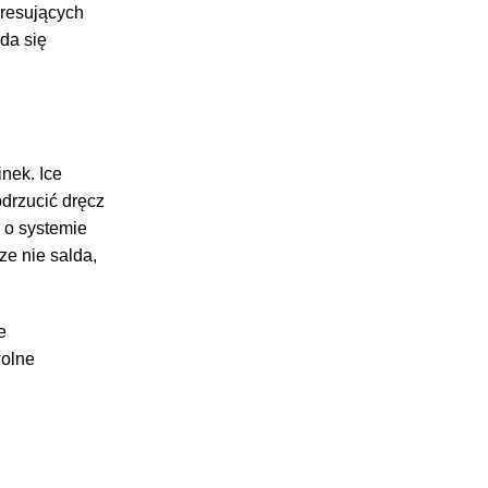
eresujących
da się
nek. Ice
odrzucić dręcz
 o systemie
ze nie
salda,
e
wolne