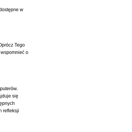
 dostępne w
Oprócz Tego
t wspomnieć o
puterów.
jduje się
tępnych
refleksji