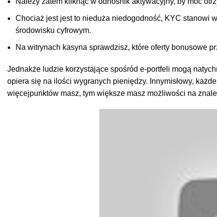
Należy zatem kliknąć w odnośnik aktywacyjny, by móc otr
Chociaż jest jest to nieduża niedogodność, KYC stanow
środowisku cyfrowym.
Na witrynach kasyna sprawdzisz, które oferty bonusowe pr
Jednakże ludzie korzystające spośród e-portfeli mogą naty
opiera się na ilości wygranych pieniędzy. Innymisłowy, każ
więcejpunktów masz, tym większe masz możliwości na znalezi