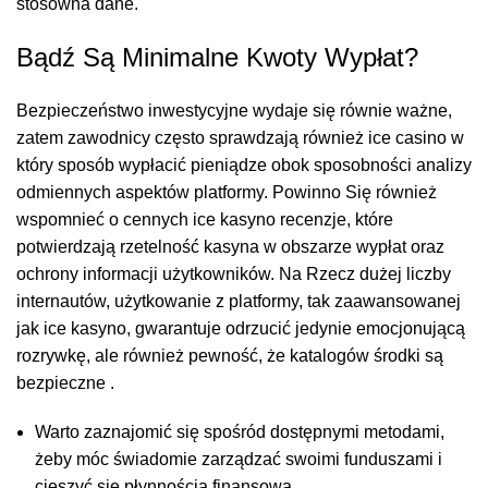
stosowna dane.
Bądź Są Minimalne Kwoty Wypłat?
Bezpieczeństwo inwestycyjne wydaje się równie ważne,
zatem zawodnicy często sprawdzają również ice casino w
który sposób wypłacić pieniądze obok sposobności analizy
odmiennych aspektów platformy. Powinno Się również
wspomnieć o cennych ice kasyno recenzje, które
potwierdzają rzetelność kasyna w obszarze wypłat oraz
ochrony informacji użytkowników. Na Rzecz dużej liczby
internautów, użytkowanie z platformy, tak zaawansowanej
jak ice kasyno, gwarantuje odrzucić jedynie emocjonującą
rozrywkę, ale również pewność, że katalogów środki są
bezpieczne .
Warto zazna‌jomić się spośród dostępny‌mi metodam‌i,
żeby móc świa‌domie zarz‌ądzać swoi‌mi fundusz‌ami i
cies‌zyć się płynnoś‌cią finans‌ową.