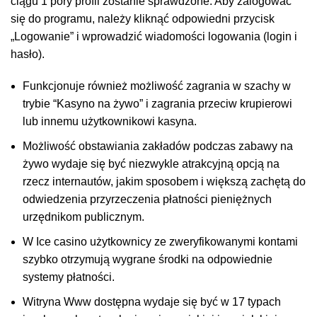
ciągu 1 pory profil zostanie sprawdzone. Aby zalogować
się do programu, należy kliknąć odpowiedni przycisk
„Logowanie” i wprowadzić wiadomości logowania (login i
hasło).
Funkcjonuje również możliwość zagrania w szachy w
trybie “Kasyno na żywo” i zagrania przeciw krupierowi
lub innemu użytkownikowi kasyna.
Możliwość obstawiania zakładów podczas zabawy na
żywo wydaje się być niezwykle atrakcyjną opcją na
rzecz internautów, jakim sposobem i większą zachętą do
odwiedzenia przyrzeczenia płatności pieniężnych
urzędnikom publicznym.
W Ice casino użytkownicy ze zweryfikowanymi kontami
szybko otrzymują wygrane środki na odpowiednie
systemy płatności.
Witryna Www dostępna wydaje się być w 17 typach