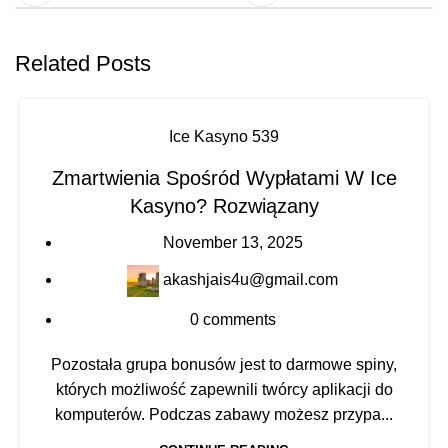
Related Posts
Ice Kasyno 539
Zmartwienia Spośród Wypłatami W Ice
Kasyno? Rozwiązany
November 13, 2025
akashjais4u@gmail.com
0
comments
Pozostała grupa bonusów jest to darmowe spiny,
których możliwość zapewnili twórcy aplikacji do
komputerów. Podczas zabawy możesz przypa...