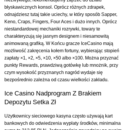
błyskawicznych konsol. Oprócz różnych zdrapek,
odnajdziesz tutaj takie uciechy, w który sposób Sapper,
Keno, Craps, Fingers, Four Aces i dużo innych. Oprócz
niestandardowej mechaniki rozrywki, towary te
charakteryzują się jasnym designem i niesamowitą
animowaną grafiką. W Końcu gracze IceCasino mają
możliwość zakręcenia kołem fortuny, wybierając stopień
zapłaty ×1, ×2, ×5, ×10, ×50 albo ×100. Można przyznać
punkty Rewards, prawdziwą gotówkę lub mnożnik, przy
czym wysokość przyznanych nagród wydaje się
bezpośrednio zależna od czasu wielkości zakładu.
Ice Casino Nadprogram Z Brakiem
Depozytu Setka Zł
Użytkownicy sieciowego kasyna często używają kart
bankowych do odwiedzenia wypłaty środków, minimalna