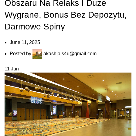
Obszaru Na Relaks I Duże
Wygrane, Bonus Bez Depozytu,
Darmowe Spiny
June 11, 2025
Posted by
akashjais4u@gmail.com
11
Jun