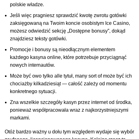
polskie władze.
Jeśli więc pragniesz sprawdzić kwotę zwrotu gotówki
zaksięgowaną na Twoim koncie osobistym Ice Casino,
możesz odwiedzić sekcję „Dostępne bonusy”, dokąd
znajdziesz teksty gotówki.
Promocje i bonusy są nieodłącznym elementem
każdego kasyna online, które potrzebuje przyciągnąć
nowych internautów.
Może być owo tylko alle tytuł, many sort of może być ich
chociażby kilkadziesiąt — całość zależy od momentu
konkretnego sytuacji.
Zna wszelkie szczegóły kasyn przez internet od środka,
ponieważ współpracowała wraz z najkorzystniejszymi
markami.
Otóż bardzo ważny u dołu tym względem wydaje się wybór