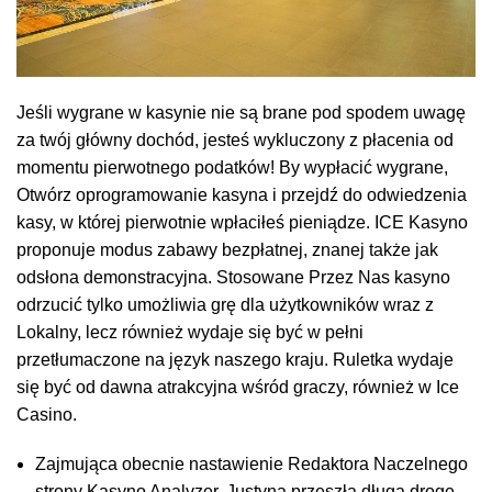
Jeśli wygrane w kasynie nie są brane pod spodem uwagę
za twój główny dochód, jesteś wykluczony z płacenia od
momentu pierwotnego podatków! By wypłacić wygrane,
Otwórz oprogramowanie kasyna i przejdź do odwiedzenia
kasy, w której pierwotnie wpłaciłeś pieniądze. ICE Kasyno
proponuje modus zabawy bezpłatnej, znanej także jak
odsłona demonstracyjna. Stosowane Przez Nas kasyno
odrzucić tylko umożliwia grę dla użytkowników wraz z
Lokalny, lecz również wydaje się być w pełni
przetłumaczone na język naszego kraju. Ruletka wydaje
się być od dawna atrakcyjna wśród graczy, również w Ice
Casino.
Zajmująca obecnie nastawienie Redaktora Naczelnego
strony Kasyno Analyzer, Justyna przeszła długą drogę