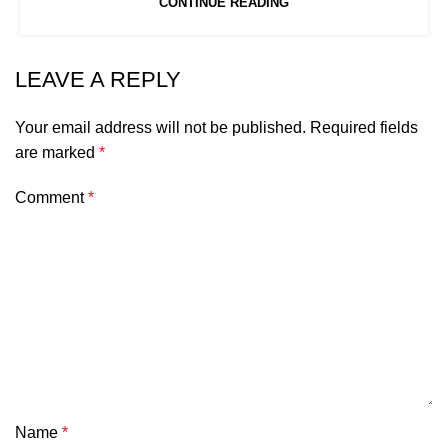
CONTINUE READING
LEAVE A REPLY
Your email address will not be published.
Required fields
are marked
*
Comment
*
Name
*