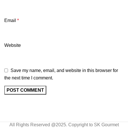
Email
*
Website
Save my name, email, and website in this browser for
the next time I comment.
All Rights Reserved @2025. Copyright to SK Gourmet