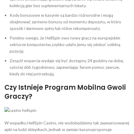
kolekcją gier bez suplementarnych lokaty.
Kody bonusowe w kasynie są bardzo różnorodne i mogą
obejmować zarówno bonusy od momentu depozytu, w który
sposób i darmowe spiny lub różne rekompensaty.
Pomimo owego, że HellSpin owo nowy gracz na europejskim
sektorze komputerów,szybko udało jemu się zdobyć solidną
pozycję.
Zespół wsparcia wydaje się być dostępny 24 godziny na dobę,
szóstej dób tygodniowo, zapewniając fanom pomoc zawsze,
kiedy do niej potrzebują.
Czy Istnieje Program Mobilna Gwoli
Graczy?
W wypadku HellSpin Casino, nie wydobędziemy tak zaawansowanej
apki na ludzi sklepikach, jednak w zamian kasynoproponuje