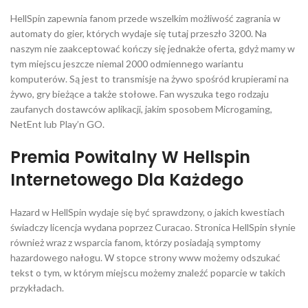
HellSpin zapewnia fanom przede wszelkim możliwość zagrania w
automaty do gier, których wydaje się tutaj przeszło 3200. Na
naszym nie zaakceptować kończy się jednakże oferta, gdyż mamy w
tym miejscu jeszcze niemal 2000 odmiennego wariantu
komputerów. Są jest to transmisje na żywo spośród krupierami na
żywo, gry bieżące a także stołowe. Fan wyszuka tego rodzaju
zaufanych dostawców aplikacji, jakim sposobem Microgaming,
NetEnt lub Play’n GO.
Premia Powitalny W Hellspin
Internetowego Dla Każdego
Hazard w HellSpin wydaje się być sprawdzony, o jakich kwestiach
świadczy licencja wydana poprzez Curacao. Stronica HellSpin słynie
również wraz z wsparcia fanom, którzy posiadają symptomy
hazardowego nałogu. W stopce strony www możemy odszukać
tekst o tym, w którym miejscu możemy znaleźć poparcie w takich
przykładach.