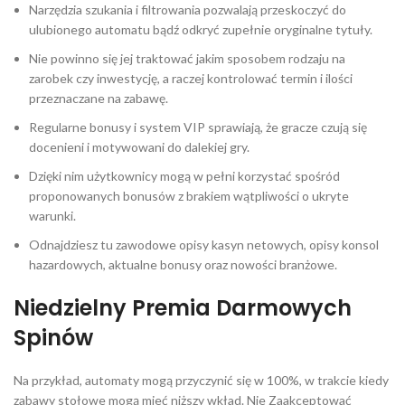
Narzędzia szukania i filtrowania pozwalają przeskoczyć do
ulubionego automatu bądź odkryć zupełnie oryginalne tytuły.
Nie powinno się jej traktować jakim sposobem rodzaju na
zarobek czy inwestycję, a raczej kontrolować termin i ilości
przeznaczane na zabawę.
Regularne bonusy i system VIP sprawiają, że gracze czują się
docenieni i motywowani do dalekiej gry.
Dzięki nim użytkownicy mogą w pełni korzystać spośród
proponowanych bonusów z brakiem wątpliwości o ukryte
warunki.
Odnajdziesz tu zawodowe opisy kasyn netowych, opisy konsol
hazardowych, aktualne bonusy oraz nowości branżowe.
Niedzielny Premia Darmowych
Spinów
Na przykład, automaty mogą przyczynić się w 100%, w trakcie kiedy
zabawy stołowe mogą mieć niższy wkład. Nie Zaakceptować