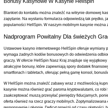
Bonusy Kasynowe W Kasynie Hellspin
Blankiet do kontaktu można znaleźć na witrynie domowej kas
zapytanie. Na wysłaniu formularza odpowiedzą tak prędko, 
popularności HellSpin. W naszym mobilnym kasynie można zna
Nadprogram Powitalny Dla świeżych Gra
Ustawowe kasyno internetowego HellSpin oferuje wymiany pi
wymaga żadnych kodów bonusowych do odwiedzenia odbioru 
graczy. W ofercie HellSpin Nasz Kraj znajduje się wyjątkowy 
atrakcyjne bonusy, które zapewniają spory dodatek finansowy
smartfonach i tabletach, oferując pełną gamę konsol, bonusó
W HellSpin można znaleźć zabawy wraz z możliwością kupna b
kasynie można również grać paroma kryptowalutami, co robi 
zaakceptować muszą przesyłać pieniędzy fiducjarnych, poni
oferta również na rzecz graczy mobilnych. Zoptymalizowana e
responsywnie i płynnie. Deficyt prowizji od czasu płatności,