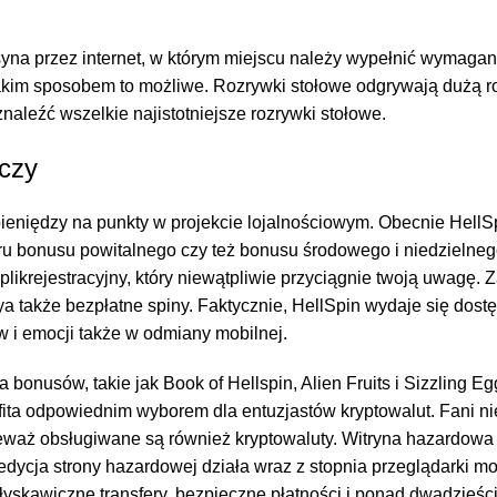
yna przez internet, w którym miejscu należy wypełnić wymagan
jakim sposobem to możliwe. Rozrywki stołowe odgrywają dużą r
leźć wszelkie najistotniejsze rozrywki stołowe.
czy
eniędzy na punkty w projekcie lojalnościowym. Obecnie HellSp
bonusu powitalnego czy też bonusu środowego i niedzielnego
plikrejestracyjny, który niewątpliwie przyciągnie twoją uwagę.
a także bezpłatne spiny. Faktycznie, HellSpin wydaje się dost
w i emocji także w odmiany mobilnej.
onusów, takie jak Book of Hellspin, Alien Fruits i Sizzling E
fita odpowiednim wyborem dla entuzjastów kryptowalut. Fani ni
eważ obsługiwane są również kryptowaluty. Witryna hazardowa 
dycja strony hazardowej działa wraz z stopnia przeglądarki mo
 błyskawiczne transfery, bezpieczne płatności i ponad dwadzieśc