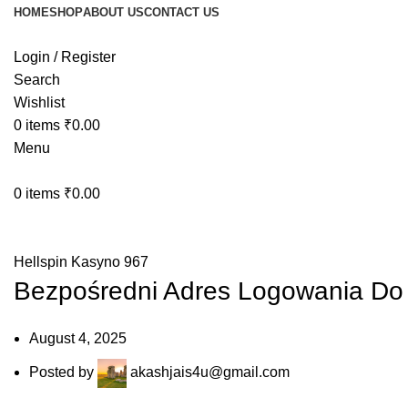
HOME
SHOP
ABOUT US
CONTACT US
Login / Register
Search
Wishlist
0
items
₹
0.00
Menu
0
items
₹
0.00
Blog
Hellspin Kasyno 967
Bezpośredni Adres Logowania Do
SK Gourmet Spices
SK Gourmet Spi
Coriander Powder
Coriander Powd
August 4, 2025
offers rich flavor and
offers rich flavor 
aroma without artificial
aroma without artifi
Posted by
akashjais4u@gmail.com
additives, making it a
additives, making 
SK Gourmet Spices
Enjoy the goodnes