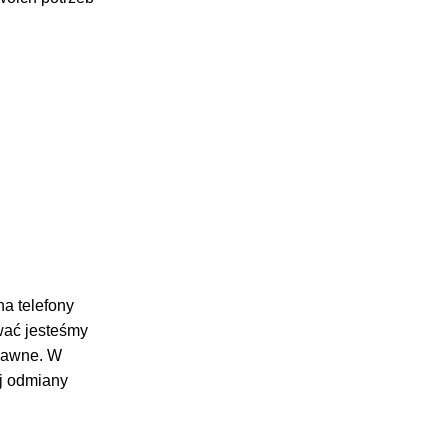
na telefony
ować jesteśmy
prawne. W
ej odmiany