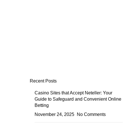
Recent Posts
Casino Sites that Accept Neteller: Your
es
SK Gourmet Spices
Guide to Safeguard and Convenient Online
fers
Red Chilli Powder
offers
Betting
out
authentic flavor without
November 24, 2025
No Comments
,
artificial additives,
ct
making it the perfect
es
SK Gourmet Spices